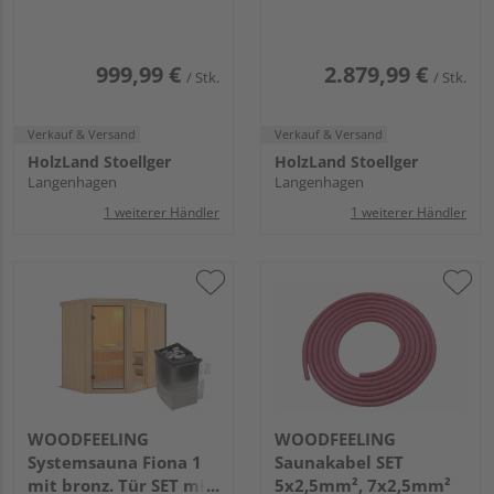
Steuerung
Strg.
1750x2425x2050mm
999,99 €
2.879,99 €
/ Stk.
/ Stk.
Verkauf & Versand
Verkauf & Versand
HolzLand Stoellger
HolzLand Stoellger
Langenhagen
Langenhagen
1 weiterer Händler
1 weiterer Händler
WOODFEELING
WOODFEELING
Systemsauna Fiona 1
Saunakabel SET
mit bronz. Tür SET mit
5x2,5mm², 7x2,5mm²