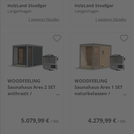
HolzLand Stoellger
HolzLand Stoellger
Langenhagen
Langenhagen
1 weiterer Händler
1 weiterer Händler
WOODFEELING
WOODFEELING
Saunahaus Ares 2 SET
Saunahaus Ares 1 SET
anthrazit /
naturbelassen /
graualuminium mit
graualuminium mit
Ofen 9kW Bio ext. Strg.
Ofen 9kW Bio ext. Strg
2760x2310x2315mm
2760x1910x2315mm
5.079,99 €
4.279,99 €
/ Stk.
/ Stk.