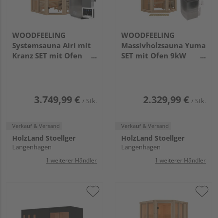
WOODFEELING
WOODFEELING
Systemsauna Airi mit
Massivholzsauna Yuma
Kranz SET mit Ofen
SET mit Ofen 9kW
9kW Bio ext. Strg.
integr. Strg.
2100x2100x2020mm
1580x1580x2070mm
3.749,99 €
2.329,99 €
/ Stk.
/ Stk.
Verkauf & Versand
Verkauf & Versand
HolzLand Stoellger
HolzLand Stoellger
Langenhagen
Langenhagen
1 weiterer Händler
1 weiterer Händler