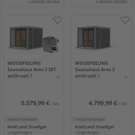
1 weiterer Händler
1 weiterer Händler
WOODFEELING
WOODFEELING
Saunahaus Ares 3 SET
Saunahaus Ares 3
anthrazit /
anthrazit /
graualuminium mit
graualuminium
Ofen 9kW Bio extg.
2760x2760x2315mm
Strg
2760x2760x2315mm
5.579,99 €
4.799,99 €
/ Stk.
/ Stk.
Verkauf & Versand
Verkauf & Versand
HolzLand Stoellger
HolzLand Stoellger
Langenhagen
Langenhagen