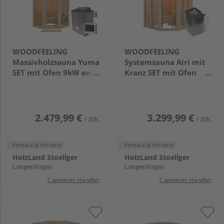
WOODFEELING
WOODFEELING
Massivholzsauna Yuma
Systemsauna Airi mit
SET mit Ofen 9kW ext.
Kranz SET mit Ofen
Strg.
9kW integr. Strg.
1580x1580x2070mm
2100x2100x2020mm
2.479,99 €
3.299,99 €
/ Stk.
/ Stk.
Verkauf & Versand
Verkauf & Versand
HolzLand Stoellger
HolzLand Stoellger
Langenhagen
Langenhagen
1 weiterer Händler
1 weiterer Händler