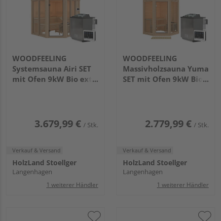
WOODFEELING
WOODFEELING
Systemsauna Airi SET
Massivholzsauna Yuma
mit Ofen 9kW Bio ext.
SET mit Ofen 9kW Bio
Strg.
ext. Strg.
1960x1960x1980mm
1580x1580x2070mm
3.679,99 €
2.779,99 €
/ Stk.
/ Stk.
Verkauf & Versand
Verkauf & Versand
HolzLand Stoellger
HolzLand Stoellger
Langenhagen
Langenhagen
1 weiterer Händler
1 weiterer Händler