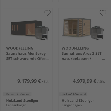
WOODFEELING
WOODFEELING
Saunahaus Monterey
Saunahaus Ares 3 SET
SET schwarz mit Ofen
naturbelassen /
9kW Bio ext. Strg.
graualuminium mit
2163x5735x2440mm
Ofen 9kW Bio ext. Strg.
2760x2760x2315mm
9.179,99 €
4.979,99 €
/ Stk.
/ Stk.
Verkauf & Versand
Verkauf & Versand
HolzLand Stoellger
HolzLand Stoellger
Langenhagen
Langenhagen