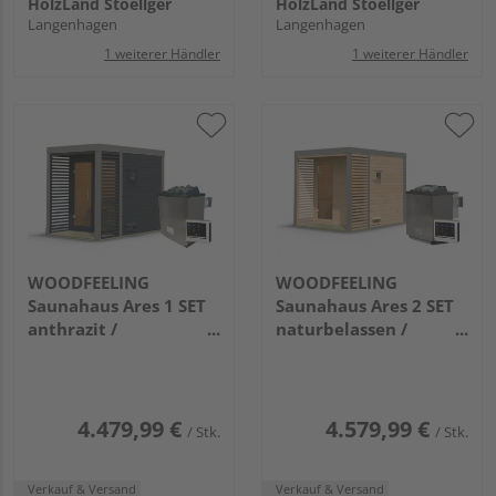
HolzLand Stoellger
HolzLand Stoellger
Langenhagen
Langenhagen
1 weiterer Händler
1 weiterer Händler
WOODFEELING
WOODFEELING
Saunahaus Ares 1 SET
Saunahaus Ares 2 SET
anthrazit /
naturbelassen /
graualuminium mit
graualuminium mit
Ofen 9kW ext. Strg.
Ofen 9kW Bio ext. Strg.
2760x1910x2315mm
2760x2310x2315mm
4.479,99 €
4.579,99 €
/ Stk.
/ Stk.
Verkauf & Versand
Verkauf & Versand