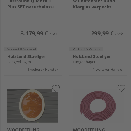
Fasssauna Quadro 1
Saunafenster Rund
Plus SET naturbelassen
Klarglas verpackt
mit Ofen 9kW ext.
naturbelassen
Strg. bio
1750x2425x2050mm
3.179,99 €
299,99 €
/ Stk.
/ Stk.
Verkauf & Versand
Verkauf & Versand
HolzLand Stoellger
HolzLand Stoellger
Langenhagen
Langenhagen
1 weiterer Händler
1 weiterer Händler
WOODFEELING
WOODFEELING