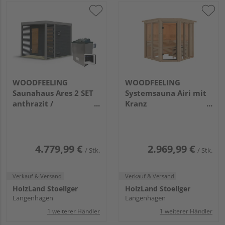
WOODFEELING
WOODFEELING
Saunahaus Ares 2 SET
Systemsauna Airi mit
anthrazit /
Kranz
graualuminium mit
2100x2100x2020mm
Ofen 9kW ext. Strg.
2760x2310x2315mm
4.779,99 €
2.969,99 €
/ Stk.
/ Stk.
Verkauf & Versand
Verkauf & Versand
HolzLand Stoellger
HolzLand Stoellger
Langenhagen
Langenhagen
1 weiterer Händler
1 weiterer Händler