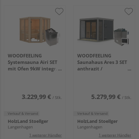
WOODFEELING
WOODFEELING
Systemsauna Airi SET
Saunahaus Ares 3 SET
mit Ofen 9kW integr.
anthrazit /
Strg.
graualuminium mit
1960x1960x1980mm
Ofen 9kW extg. Strg
2760x2760x2315mm
3.229,99 €
5.279,99 €
/ Stk.
/ Stk.
Verkauf & Versand
Verkauf & Versand
HolzLand Stoellger
HolzLand Stoellger
Langenhagen
Langenhagen
1 weiterer Händler
1 weiterer Händler