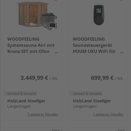
WOODFEELING
WOODFEELING
Systemsauna Airi mit
Saunasteuergerät
Kranz SET mit Ofen
HUUM UKU WiFi für
9kW ext. Strg.
Saunaöfen und Bio-
2100x2100x2020mm
Öfen bis 18kW
Leistung
3.449,99 €
699,99 €
/ Stk.
/ Stk.
Verkauf & Versand
Verkauf & Versand
HolzLand Stoellger
HolzLand Stoellger
Langenhagen
Langenhagen
1 weiterer Händler
1 weiterer Händler