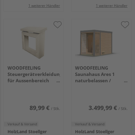
1 weiterer Händler
1 weiterer Händler
WOODFEELING
WOODFEELING
Steuergerätverkleidung
Saunahaus Ares 1
für Aussenbereich
naturbelassen /
340x318x157mm
staubgrau
(B/H/T) Bausatz VK
2760x1910x2315mm
weiß
89,99 €
3.499,99 €
/ Stk.
/ Stk.
Verkauf & Versand
Verkauf & Versand
HolzLand Stoellger
HolzLand Stoellger