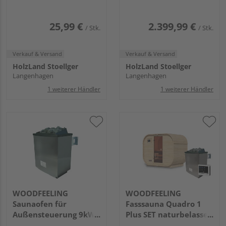
25,99 €
2.399,99 €
/ Stk.
/ Stk.
Verkauf & Versand
Verkauf & Versand
HolzLand Stoellger
HolzLand Stoellger
Langenhagen
Langenhagen
1 weiterer Händler
1 weiterer Händler
WOODFEELING
WOODFEELING
Saunaofen für
Fasssauna Quadro 1
Außensteuerung 9kW
Plus SET naturbelassen
SET mit WiFi-
mit Ofen 9kW ext.