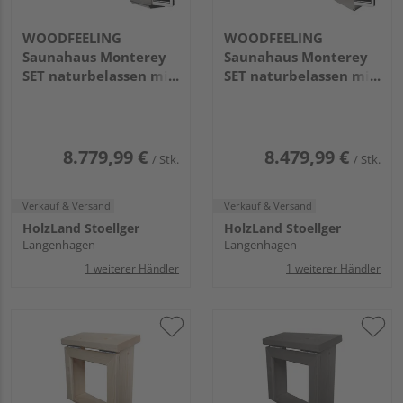
WOODFEELING
WOODFEELING
Saunahaus Monterey
Saunahaus Monterey
SET naturbelassen mit
SET naturbelassen mit
Ofen 9kW Bio ext. Strg.
Ofen 9kW ext. Strg.
2163x5735x2440mm
2163x5735x2440mm
8.779,99 €
8.479,99 €
/ Stk.
/ Stk.
Verkauf & Versand
Verkauf & Versand
HolzLand Stoellger
HolzLand Stoellger
Langenhagen
Langenhagen
1 weiterer Händler
1 weiterer Händler