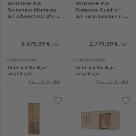
WOODFEELING
WOODFEELING
Saunahaus Monterey
Fasssauna Quadro 1
SET schwarz mit Ofen
SET naturbelassen mit
9kW ext. Strg.
Ofen 9kW Bio ext. Strg.
2163x5735x2440mm
1750x1990x2050mm
8.879,99 €
2.779,99 €
/ Stk.
/ Stk.
Verkauf & Versand
Verkauf & Versand
HolzLand Stoellger
HolzLand Stoellger
Langenhagen
Langenhagen
1 weiterer Händler
1 weiterer Händler