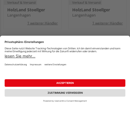
Verkauf & Versand
Verkauf & Versand
HolzLand Stoellger
HolzLand Stoellger
Langenhagen
Langenhagen
1 weiterer Händler
1 weiterer Händler
WOODFEELING
WOODFEELING
Saunahaus Ares 2 SET
Saunahaus Ares 2
naturbelassen /
naturbelassen /
graualuminium mit
graualuminium
Ofen 9kW ext. Strg.
2760x2310x2315mm
2760x2310x2315mm
4.279,99 €
3.799,99 €
/ Stk.
/ Stk.