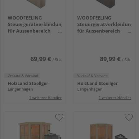
WOODFEELING
WOODFEELING
Steuergerätverkleidung
Steuergerätverkleidung
für Aussenbereich
für Aussenbereich
340x318x157mm
340x318x157mm
(B/H/T) Bausatz VK
(B/H/T) Bausatz VK
naturbelassen
terragrau
69,99 €
89,99 €
/ Stk.
/ Stk.
Verkauf & Versand
Verkauf & Versand
HolzLand Stoellger
HolzLand Stoellger
Langenhagen
Langenhagen
1 weiterer Händler
1 weiterer Händler