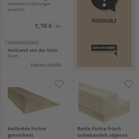
GK II/IV
Mehrere Ausführungen
erhältlich
1,10 €
/ lfm
Verkauf & Versand
HolzLand von der Stein
Essen
8 weitere Händler
Keilbohle Fichte
Bohle Fichte frisch
getrocknet
unbehandelt sägerau