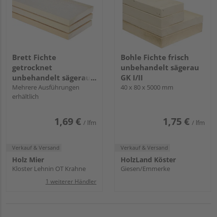
Brett Fichte
Bohle Fichte frisch
getrocknet
unbehandelt sägerau
unbehandelt sägerau
GK I/II
GK III
Mehrere Ausführungen
40 x 80 x 5000 mm
erhältlich
1,69 €
1,75 €
/ lfm
/ lfm
Verkauf & Versand
Verkauf & Versand
Holz Mier
HolzLand Köster
Kloster Lehnin OT Krahne
Giesen/Emmerke
1 weiterer Händler