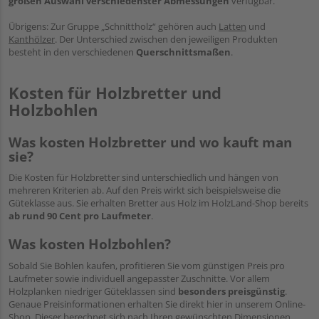
großen Auswahl verschiedenster Abmessungen
verfügbar.
Übrigens: Zur Gruppe „Schnittholz“ gehören auch
Latten
und
Kanthölzer
. Der Unterschied zwischen den jeweiligen Produkten
besteht in den verschiedenen
Querschnittsmaßen
.
Kosten für Holzbretter und
Holzbohlen
Was kosten Holzbretter und wo kauft man
sie?
Die Kosten für Holzbretter sind unterschiedlich und hängen von
mehreren Kriterien ab. Auf den Preis wirkt sich beispielsweise die
Güteklasse aus. Sie erhalten Bretter aus Holz im HolzLand-Shop bereits
ab rund 90 Cent pro Laufmeter
.
Was kosten Holzbohlen?
Sobald Sie Bohlen kaufen, profitieren Sie vom günstigen Preis pro
Laufmeter sowie individuell angepasster Zuschnitte. Vor allem
Holzplanken niedriger Güteklassen sind
besonders preisgünstig
.
Genaue Preisinformationen erhalten Sie direkt hier in unserem Online-
Shop. Dieser berechnet sich nach Ihren gewünschten Dimensionen.