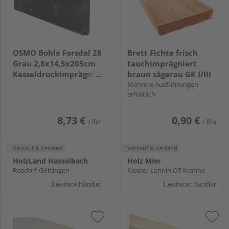
OSMO Bohle Forsdal 28
Brett Fichte frisch
Grau 2,8x14,5x205cm
tauchimprägniert
Kesseldruckimprägniert
braun sägerau GK I/III
grau
Mehrere Ausführungen
erhältlich
8,73 €
0,90 €
/ lfm
/ lfm
Verkauf & Versand
Verkauf & Versand
HolzLand Hasselbach
Holz Mier
Rosdorf-Göttingen
Kloster Lehnin OT Krahne
3 weitere Händler
1 weiterer Händler