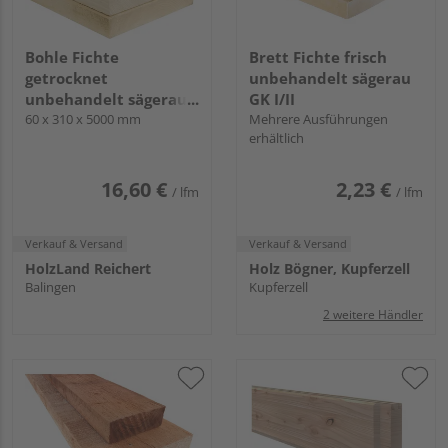
Bohle Fichte
Brett Fichte frisch
getrocknet
unbehandelt sägerau
unbehandelt sägerau
GK I/II
GK I/II
60 x 310 x 5000 mm
Mehrere Ausführungen
erhältlich
16,60 €
2,23 €
/ lfm
/ lfm
Verkauf & Versand
Verkauf & Versand
HolzLand Reichert
Holz Bögner, Kupferzell
Balingen
Kupferzell
2 weitere Händler