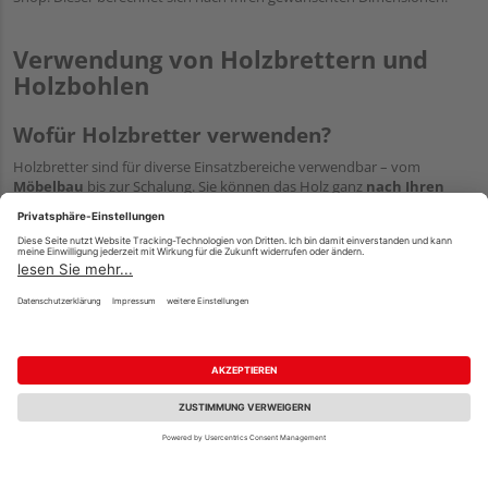
Verwendung von Holzbrettern und
Holzbohlen
Wofür Holzbretter verwenden?
Holzbretter sind für diverse Einsatzbereiche verwendbar – vom
Möbelbau
bis zur Schalung. Sie können das Holz ganz
nach Ihren
Vorstellungen
bearbeiten und anschließend für den gewünschten
Zweck einsetzen, zum Beispiel als Möbelholz, für
Wandverkleidungen
oder einen individuell gestalteten
Gartenzaun
. Ebenso sind
Schalbretter zum günstigen Preis
bei uns erhältlich.
Wofür werden Bohlen verwendet?
Dieses hochwertige Schnittholz eignet sich vorrangig als Bauholz.
Holzbohlen sind
sehr tragfähig
, weshalb sie nicht nur „verbaut“
werden, sondern beispielsweise auch als
Gerüstplanken
eingesetzt
werden. Bevorzugt kommt dabei
gut durchgetrocknete Fichte
zum
Einsatz, die auch in unserem Online-Shop verfügbar ist.
Durch den
maßgeschneiderten Holzbohlen-Zuschnitt
, den viele
unserer Händler anbieten, bestellen Sie bei HolzLand.de genau die