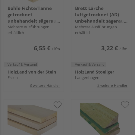
Bohle Fichte/Tanne
Brett Lärche
getrocknet
luftgetrocknet (AD)
unbehandelt sägerau
unbehandelt sägerau
GK I/III
Mehrere Ausführungen
GK I/III
Mehrere Ausführungen
erhältlich
erhältlich
6,55 €
3,22 €
/ lfm
/ lfm
Verkauf & Versand
Verkauf & Versand
HolzLand von der Stein
HolzLand Stoellger
Essen
Langenhagen
3 weitere Händler
2 weitere Händler