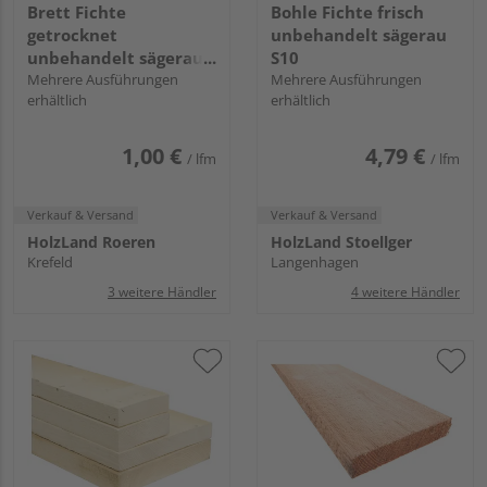
Brett Fichte
Bohle Fichte frisch
getrocknet
unbehandelt sägerau
unbehandelt sägerau
S10
GK I/III
Mehrere Ausführungen
Mehrere Ausführungen
erhältlich
erhältlich
1,00 €
4,79 €
/ lfm
/ lfm
Verkauf & Versand
Verkauf & Versand
HolzLand Roeren
HolzLand Stoellger
Krefeld
Langenhagen
3 weitere Händler
4 weitere Händler