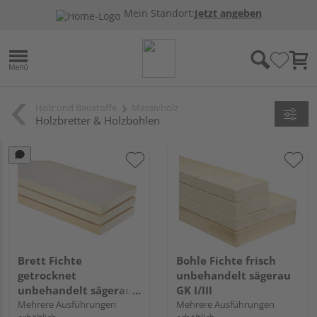
Mein Standort:
Jetzt angeben
Holz und Baustoffe
Massivholz
Holzbretter & Holzbohlen
Brett Fichte
Bohle Fichte frisch
getrocknet
unbehandelt sägerau
unbehandelt sägerau
GK I/III
GK II/III
Mehrere Ausführungen
Mehrere Ausführungen