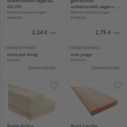
unbehandelt sägerau
getrocknet
GK I/III
unbehandelt sägerau
Mehrere Ausführungen
GK II/III
Mehrere Ausführungen
erhältlich
erhältlich
2,24 €
2,75 €
/ lfm
/ lfm
Verkauf & Versand
Verkauf & Versand
HolzLand König
Holz Junge
Hameln
Elmshorn
8 weitere Händler
9 weitere Händler
Bohle Fichte
Brett Lärche