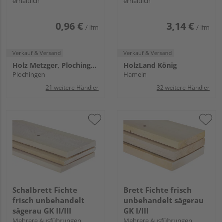
erhältlich
erhältlich
0,96 €
3,14 €
/ lfm
/ lfm
Verkauf & Versand
Verkauf & Versand
Holz Metzger, Plochingen
HolzLand König
Plochingen
Hameln
21 weitere Händler
32 weitere Händler
Schalbrett Fichte
Brett Fichte frisch
frisch unbehandelt
unbehandelt sägerau
sägerau GK II/III
GK I/III
Mehrere Ausführungen
Mehrere Ausführungen