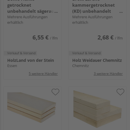
getrocknet
kammergetrocknet
unbehandelt sägerau
(KD) unbehandelt
GK I/III
Mehrere Ausführungen
sägerau GK I/III
Mehrere Ausführungen
erhältlich
erhältlich
6,55 €
2,68 €
/ lfm
/ lfm
Verkauf & Versand
Verkauf & Versand
HolzLand von der Stein
Holz Weidauer Chemnitz
Essen
Chemnitz
5 weitere Händler
3 weitere Händler