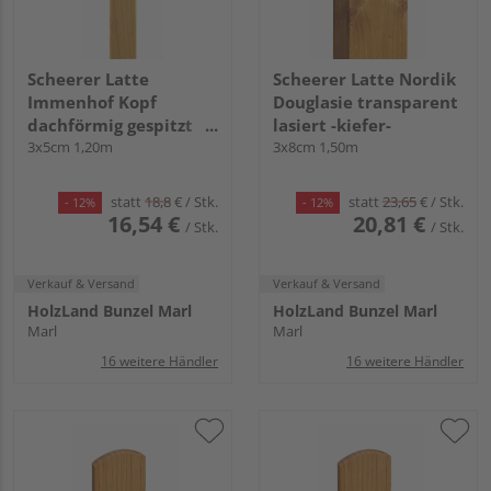
Scheerer Latte
Scheerer Latte Nordik
Immenhof Kopf
Douglasie transparent
dachförmig gespitzt
lasiert -kiefer-
transparent lasiert -
3x5cm 1,20m
3x8cm 1,50m
kiefer-
statt
18,8
€
/ Stk.
statt
23,65
€
/ Stk.
- 12%
- 12%
16,54 €
20,81 €
/ Stk.
/ Stk.
Verkauf & Versand
Verkauf & Versand
HolzLand Bunzel Marl
HolzLand Bunzel Marl
Marl
Marl
16 weitere Händler
16 weitere Händler