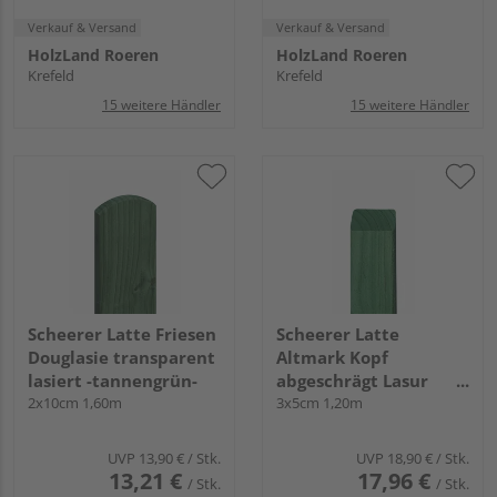
Verkauf & Versand
Verkauf & Versand
HolzLand Roeren
HolzLand Roeren
Krefeld
Krefeld
15 weitere Händler
15 weitere Händler
Scheerer Latte Friesen
Scheerer Latte
Douglasie transparent
Altmark Kopf
lasiert -tannengrün-
abgeschrägt Lasur
2x10cm 1,60m
transparent lasiert -
3x5cm 1,20m
tannengrün-
UVP
13,90 €
/ Stk.
UVP
18,90 €
/ Stk.
13,21 €
17,96 €
/ Stk.
/ Stk.