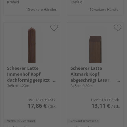
Krefeld
Krefeld
15 weitere Händler
15 weitere Händler
Scheerer Latte
Scheerer Latte
Immenhof Kopf
Altmark Kopf
dachförmig gespitzt
abgeschrägt Lasur
transparent lasiert -
3x5cm 1,20m
transparent lasiert -
3x5cm 0,80m
mahagoni-
walnuss-
UVP
18,80 €
/ Stk.
UVP
13,80 €
/ Stk.
17,86 €
13,11 €
/ Stk.
/ Stk.
Verkauf & Versand
Verkauf & Versand