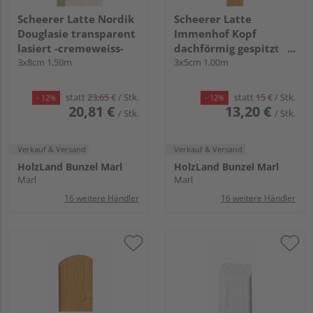
Scheerer Latte Nordik
Scheerer Latte
Douglasie transparent
Immenhof Kopf
lasiert -cremeweiss-
dachförmig gespitzt
3x8cm 1,50m
transparent lasiert -
3x5cm 1,00m
kiefer-
statt
23,65
€
/ Stk.
statt
15
€
/ Stk.
- 12%
- 12%
20,81 €
13,20 €
/ Stk.
/ Stk.
Verkauf & Versand
Verkauf & Versand
HolzLand Bunzel Marl
HolzLand Bunzel Marl
Marl
Marl
16 weitere Händler
16 weitere Händler