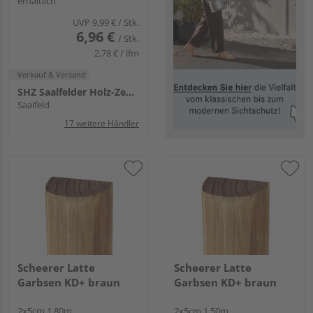
erhältlich
UVP
9,99 €
/ Stk.
6,96 €
/ Stk.
2,78 € / lfm
Verkauf & Versand
SHZ Saalfelder Holz-Zentrum
Saalfeld
17 weitere Händler
Scheerer Latte
Scheerer Latte
Garbsen KD+ braun
Garbsen KD+ braun
2x5cm 1,80m
2x5cm 1,50m