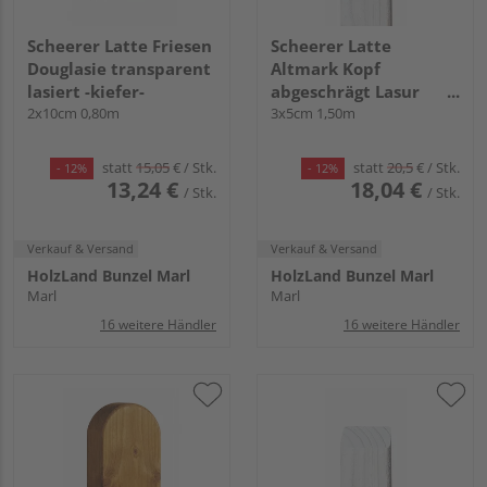
Scheerer Latte Friesen
Scheerer Latte
Douglasie transparent
Altmark Kopf
lasiert -kiefer-
abgeschrägt Lasur
2x10cm 0,80m
transparent lasiert -
3x5cm 1,50m
cremeweiß-
statt
15,05
€
/ Stk.
statt
20,5
€
/ Stk.
- 12%
- 12%
13,24 €
18,04 €
/ Stk.
/ Stk.
Verkauf & Versand
Verkauf & Versand
HolzLand Bunzel Marl
HolzLand Bunzel Marl
Marl
Marl
16 weitere Händler
16 weitere Händler