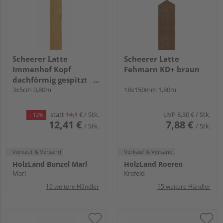
Scheerer Latte
Scheerer Latte
Immenhof Kopf
Fehmarn KD+ braun
dachförmig gespitzt
transparent lasiert -
3x5cm 0,80m
18x150mm 1,80m
kiefer-
statt
14,1
€
/ Stk.
UVP
8,30 €
/ Stk.
- 12%
12,41 €
7,88 €
/ Stk.
/ Stk.
Verkauf & Versand
Verkauf & Versand
HolzLand Bunzel Marl
HolzLand Roeren
Marl
Krefeld
16 weitere Händler
15 weitere Händler