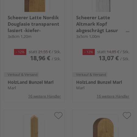
Scheerer Latte Nordik
Scheerer Latte
Douglasie transparent
Altmark Kopf
lasiert -kiefer-
abgeschrägt Lasur
3x8cm 1,20m
transparent lasiert -
3x5cm 1,00m
cremeweiß-
statt
21,55
€
/ Stk.
statt
14,85
€
/ Stk.
- 12%
- 12%
18,96 €
13,07 €
/ Stk.
/ Stk.
Verkauf & Versand
Verkauf & Versand
HolzLand Bunzel Marl
HolzLand Bunzel Marl
Marl
Marl
16 weitere Händler
16 weitere Händler