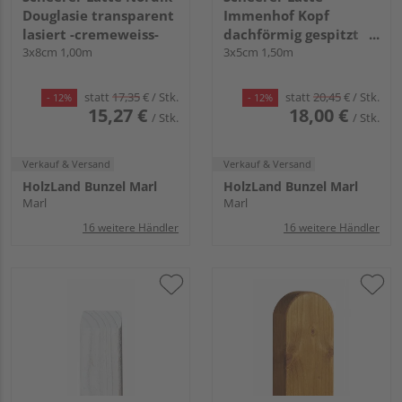
Douglasie transparent
Immenhof Kopf
lasiert -cremeweiss-
dachförmig gespitzt
3x8cm 1,00m
transparent lasiert -
3x5cm 1,50m
kiefer-
statt
17,35
€
/ Stk.
statt
20,45
€
/ Stk.
- 12%
- 12%
15,27 €
18,00 €
/ Stk.
/ Stk.
Verkauf & Versand
Verkauf & Versand
HolzLand Bunzel Marl
HolzLand Bunzel Marl
Marl
Marl
16 weitere Händler
16 weitere Händler