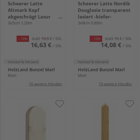
Scheerer Latte
Scheerer Latte Nordik
Altmark Kopf
Douglasie transparent
abgeschrägt Lasur
lasiert -kiefer-
transparent lasiert -
3x5cm 1,20m
3x8cm 0,80m
cremeweiß-
statt
18,9
€
/ Stk.
statt
16
€
/ Stk.
- 12%
- 12%
16,63 €
14,08 €
/ Stk.
/ Stk.
Verkauf & Versand
Verkauf & Versand
HolzLand Bunzel Marl
HolzLand Bunzel Marl
Marl
Marl
16 weitere Händler
16 weitere Händler