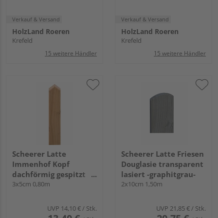
Verkauf & Versand
Verkauf & Versand
HolzLand Roeren
HolzLand Roeren
Krefeld
Krefeld
15 weitere Händler
15 weitere Händler
Scheerer Latte
Scheerer Latte Friesen
Immenhof Kopf
Douglasie transparent
dachförmig gespitzt
lasiert -graphitgrau-
transparent lasiert -
3x5cm 0,80m
2x10cm 1,50m
cappuccino-
UVP
14,10 €
/ Stk.
UVP
21,85 €
/ Stk.