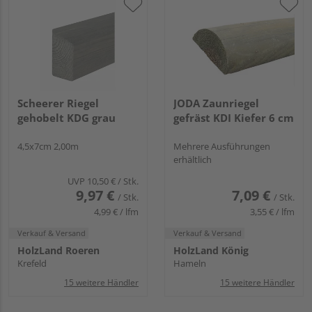
Scheerer Riegel
JODA Zaunriegel
gehobelt KDG grau
gefräst KDI Kiefer 6 cm
4,5x7cm 2,00m
Mehrere Ausführungen
erhältlich
UVP
10,50 €
/ Stk.
9,97 €
7,09 €
/ Stk.
/ Stk.
4,99 € / lfm
3,55 € / lfm
Verkauf & Versand
Verkauf & Versand
HolzLand Roeren
HolzLand König
Krefeld
Hameln
15 weitere Händler
15 weitere Händler