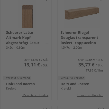
Scheerer Latte
Scheerer Riegel
Altmark Kopf
Douglas transparent
abgeschrägt Lasur
lasiert -cappuccino-
transparent lasiert -
3x5cm 0,80m
4,5x7cm 2,00m
cappuccino-
UVP
13,80 €
/ Stk.
UVP
37,65 €
/ Stk.
13,11 €
35,77 €
/ Stk.
/ Stk.
17,89 € / lfm
Verkauf & Versand
Verkauf & Versand
HolzLand Roeren
HolzLand Roeren
Krefeld
Krefeld
15 weitere Händler
15 weitere Händler