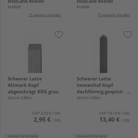
HolzLand Roeren
HolzLand Roeren
Krefeld
Krefeld
15 weitere Händler
15 weitere Händler
Scheerer Latte
Scheerer Latte
Altmark Kopf
Immenhof Kopf
abgeschrägt KDG grau
dachförmig gespitzt
3x5cm 0,80m
transparent lasiert -
3x5cm 0,80m
graphitgrau-
UVP
3,10 €
/ Stk.
UVP
14,10 €
/ Stk.
2,95 €
13,40 €
/ Stk.
/ Stk.
Verkauf & Versand
Verkauf & Versand