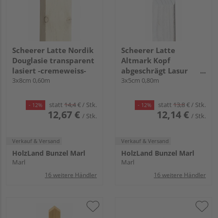
Scheerer Latte Nordik
Scheerer Latte
Douglasie transparent
Altmark Kopf
lasiert -cremeweiss-
abgeschrägt Lasur
3x8cm 0,60m
transparent lasiert -
3x5cm 0,80m
cremeweiß-
statt
14,4
€
/ Stk.
statt
13,8
€
/ Stk.
- 12%
- 12%
12,67 €
12,14 €
/ Stk.
/ Stk.
Verkauf & Versand
Verkauf & Versand
HolzLand Bunzel Marl
HolzLand Bunzel Marl
Marl
Marl
16 weitere Händler
16 weitere Händler