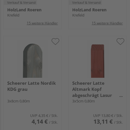
Verkauf & Versand
Verkauf & Versand
HolzLand Roeren
HolzLand Roeren
Krefeld
Krefeld
15 weitere Händler
15 weitere Händler
Scheerer Latte Nordik
Scheerer Latte
KDG grau
Altmark Kopf
abgeschrägt Lasur
3x8cm 0,80m
transparent lasiert -
3x5cm 0,80m
schwedenrot-
UVP
4,35 €
/ Stk.
UVP
13,80 €
/ Stk.
4,14 €
13,11 €
/ Stk.
/ Stk.