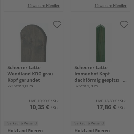
15 weitere Händler
15 weitere Händler
Scheerer Latte
Scheerer Latte
Wendland KDG grau
Immenhof Kopf
Kopf gerundet
dachförmig gespitzt
2x15cm 1,80m
transparent lasiert -
3x5cm 1,20m
tannengrün-
UVP
10,90 €
/ Stk.
UVP
18,80 €
/ Stk.
10,35 €
17,86 €
/ Stk.
/ Stk.
Verkauf & Versand
Verkauf & Versand
HolzLand Roeren
HolzLand Roeren