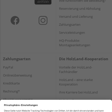
Wie funktioniert die Bestellung?
Reservierung und Abholung
Versand und Lieferung
Zahlungsarten
Serviceleistungen
HQ-Produkte:
Montageanleitungen
Zahlungsarten
Die HolzLand-Kooperation
PayPal
Vorteile der HolzLand-
Fachhändler
Onlineüberweisung
HolzLand – eine starke
Kreditkarte
Kooperation
Rechnung*
Ihre Karriere bei HolzLand
*Bonität vorausgesetzt
Holz-Lexikon
Bauanleitungen