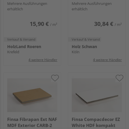
formaldehydarm
Mehrere Ausführungen
Mehrere Ausführungen
erhältlich
erhältlich
15,90 €
30,84 €
/ m²
/ m²
Verkauf & Versand
Verkauf & Versand
HolzLand Roeren
Holz Schwan
Krefeld
Köln
4 weitere Händler
4 weitere Händler
Finsa Fibrapan Ext NAF
Finsa Compacdecor EZ
MDF Exterior CARB-2
White HDF kompakt