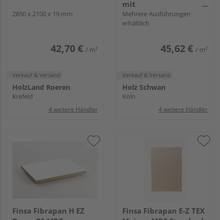
mit
2850 x 2100 x 19 mm
Melaminbeschichtung
Mehrere Ausführungen
erhältlich
42,70 €
45,62 €
/ m²
/ m²
Verkauf & Versand
Verkauf & Versand
HolzLand Roeren
Holz Schwan
Krefeld
Köln
4 weitere Händler
4 weitere Händler
Finsa Fibrapan H EZ
Finsa Fibrapan E-Z TEX