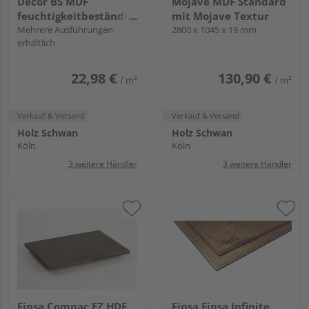
Decor BS MDF
Mojave MDF Standard
feuchtigkeitbeständig
mit Mojave Textur
mit Grundierfolie
Mehrere Ausführungen
2800 x 1045 x 19 mm
erhältlich
22,98 €
130,90 €
/ m²
/ m²
Verkauf & Versand
Verkauf & Versand
Holz Schwan
Holz Schwan
Köln
Köln
3 weitere Händler
3 weitere Händler
Finsa Compac EZ HDF
Finsa Finsa Infinite