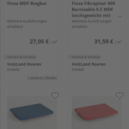
Finsa MDF Biegbar
Finsa Fibraplast 400
Barnizable E-Z MDF
leichtgewicht mit
Mehrere Ausführungen
Grundierfolie
Mehrere Ausführungen
erhältlich
erhältlich
27,05 €
31,59 €
/ m²
/ m²
Verkauf & Versand
Verkauf & Versand
HolzLand Roeren
HolzLand Roeren
Krefeld
Krefeld
1 weiterer Händler