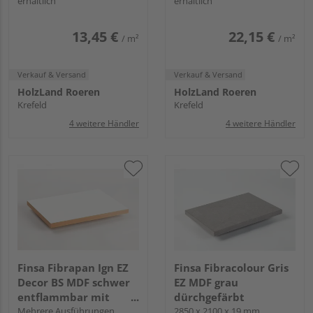
erhältlich
erhältlich
13,45 €
22,15 €
/ m²
/ m²
Verkauf & Versand
Verkauf & Versand
HolzLand Roeren
HolzLand Roeren
Krefeld
Krefeld
4 weitere Händler
4 weitere Händler
Finsa Fibrapan Ign EZ
Finsa Fibracolour Gris
Decor BS MDF schwer
EZ MDF grau
entflammbar mit
dürchgefärbt
Grundierfolie
Mehrere Ausführungen
2850 x 2100 x 19 mm