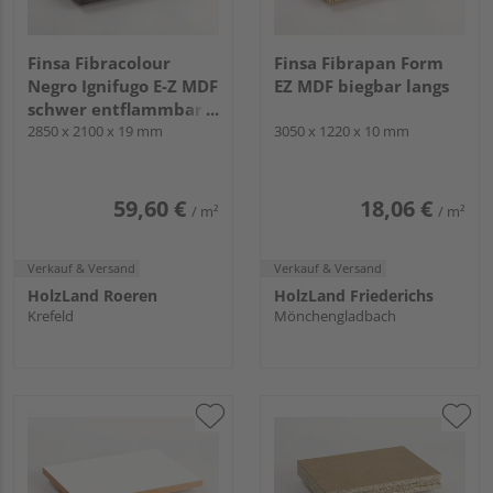
Finsa Fibracolour
Finsa Fibrapan Form
Negro Ignifugo E-Z MDF
EZ MDF biegbar langs
schwer entflammbar
schwarz durchgefärbt
2850 x 2100 x 19 mm
3050 x 1220 x 10 mm
59,60 €
18,06 €
/ m²
/ m²
Verkauf & Versand
Verkauf & Versand
HolzLand Roeren
HolzLand Friederichs
Krefeld
Mönchengladbach