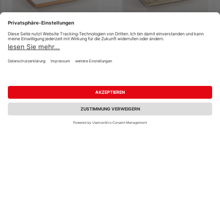
Finsa MDF schwer
Finsa SuperPan E-Z
entflammbar mit
HDF/Span SuperPan E-
Grundierfolie
Z formaldehydarm
Mehrere Ausführungen
18 x 1250 x 3050 mm
erhältlich
26,69 €
16,15 €
/ m²
/ m²
Verkauf & Versand
Verkauf & Versand
HolzLand Friederichs
HolzLand Roeren
Mönchengladbach
Krefeld