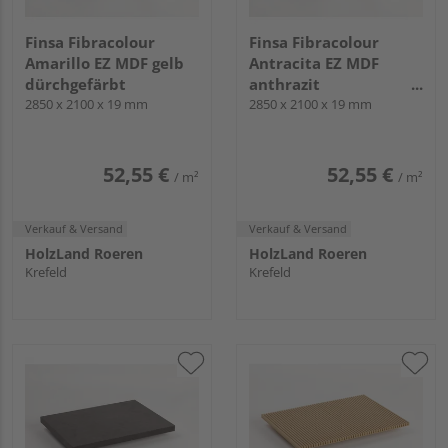
Finsa Fibracolour
Finsa Fibracolour
Amarillo EZ MDF gelb
Antracita EZ MDF
dürchgefärbt
anthrazit
2850 x 2100 x 19 mm
dürchgefärbt
2850 x 2100 x 19 mm
52,55 €
52,55 €
/ m²
/ m²
Verkauf & Versand
Verkauf & Versand
HolzLand Roeren
HolzLand Roeren
Krefeld
Krefeld