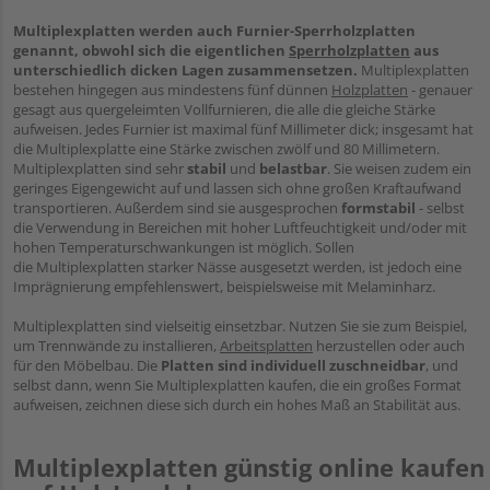
Multiplexplatten werden auch Furnier-Sperrholzplatten
genannt, obwohl sich die eigentlichen
Sperrholzplatten
aus
unterschiedlich dicken Lagen zusammensetzen.
Multiplexplatten
bestehen hingegen aus mindestens fünf dünnen
Holzplatten
- genauer
gesagt aus quergeleimten Vollfurnieren, die alle die gleiche Stärke
aufweisen. Jedes Furnier ist maximal fünf Millimeter dick; insgesamt hat
die Multiplexplatte eine Stärke zwischen zwölf und 80 Millimetern.
Multiplexplatten sind sehr
stabil
und
belastbar
. Sie weisen zudem ein
geringes Eigengewicht auf und lassen sich ohne großen Kraftaufwand
transportieren. Außerdem sind sie ausgesprochen
formstabil
- selbst
die Verwendung in Bereichen mit hoher Luftfeuchtigkeit und/oder mit
hohen Temperaturschwankungen ist möglich. Sollen
die Multiplexplatten starker Nässe ausgesetzt werden, ist jedoch eine
Imprägnierung empfehlenswert, beispielsweise mit Melaminharz.
Multiplexplatten sind vielseitig einsetzbar. Nutzen Sie sie zum Beispiel,
um Trennwände zu installieren,
Arbeitsplatten
herzustellen oder auch
für den Möbelbau. Die
Platten sind individuell zuschneidbar
, und
selbst dann, wenn Sie Multiplexplatten kaufen, die ein großes Format
aufweisen, zeichnen diese sich durch ein hohes Maß an Stabilität aus.
Multiplexplatten günstig online kaufen