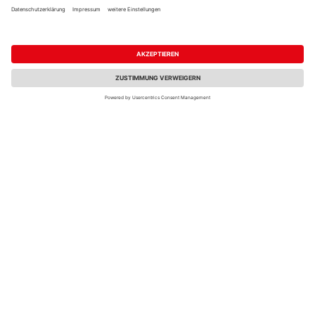
Kundenservice &
Informationen
Warum bei HolzLand.de kaufen?
Wie funktioniert die Bestellung?
Reservierung und Abholung
Versand und Lieferung
Zahlungsarten
Serviceleistungen
HQ-Produkte:
Montageanleitungen
Zahlungsarten
Die HolzLand-Kooperation
PayPal
Vorteile der HolzLand-