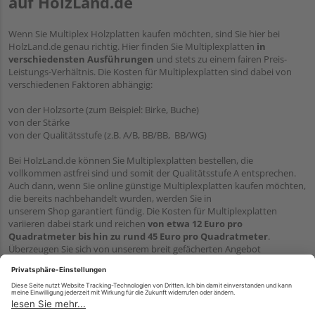
auf HolzLand.de
Wenn Sie Multiplex Holzplatten kaufen möchten, sind Sie hier bei
HolzLand.de genau richtig. Hier finden Sie Multiplexplatten
in
verschiedensten Ausführungen
und stets zu einem fairen Preis-
Leistungs-Verhältnis. Die Kosten für Multiplexplatten sind dabei von
verschiedenen Faktoren abhängig:
von der Holzsorte (zum Beispiel: Birke, Buche)
von der Stärke
von der Qualitätsstufe (z.B. A/B, BB/BB, BB/WG)
Bei HolzLand.de können Sie Multiplexplatten bestellen, die
vollkommen astfrei sind und somit der Qualitätsstufe A entsprechen.
Auch dann, wenn Sie online günstige Multiplexplatten kaufen möchten,
die bereits nachbehandelt wurden, werden Sie in
unserem Shop garantiert fündig. Die Kosten für Multiplexplatten
variieren dabei stark und reichen
von etwa 12 Euro pro
Quadratmeter bis hin zu rund 45 Euro pro Quadratmeter
.
Überzeugen Sie sich von unserem breit gefächerten Angebot
und bestellen Sie in unserem Shop bequem
und günstig Multiplexplatten, die perfekt zu Ihren individuellen
Anforderungen passen!
Entdecken Sie auch:
Multiplexplatten Birke
Multiplexplatten Buche