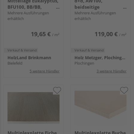
Mittellage Eukalyptus,
d+d, AW100,
BFU100, BB/BB,
beidseitige
längsfurniert
Mehrere Ausführungen
Melaminharzbeschichtun
Mehrere Ausführungen
erhältlich
erhältlich
weiß
19,65 €
119,00 €
/ m²
/ m²
Verkauf & Versand
Verkauf & Versand
HolzLand Brinkmann
Holz Metzger, Plochingen
Bielefeld
Plochingen
5 weitere Händler
3 weitere Händler
Multiplexplatte Eiche
Multiplexplatte Buche