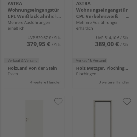
ASTRA
ASTRA
Wohnungseingangstür
Wohnungseingangstür
CPL Weißlack ähnlich
CPL Verkehrsweiß
RAL 9010 Vollspan KK3
Mehrere Ausführungen
ähnlich 9016 KK3 SSK1
Mehrere Ausführungen
erhältlich
erhältlich
SSK1 mit
Bodendichtung
Bodendichtung
UVP
539,67 €
/ Stk.
UVP
514,10 €
/ Stk.
379,95 €
389,00 €
/ Stk.
/ Stk.
Verkauf & Versand
Verkauf & Versand
HolzLand von der Stein
Holz Metzger, Plochingen
Essen
Plochingen
4 weitere Händler
3 weitere Händler