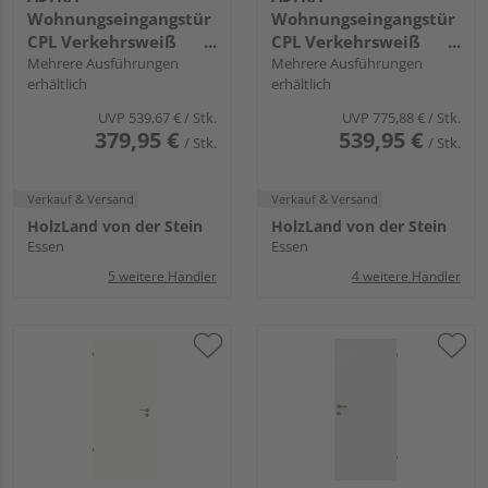
Wohnungseingangstür
Wohnungseingangstür
CPL Verkehrsweiß
CPL Verkehrsweiß
ähnlich RAL 9016
Mehrere Ausführungen
ähnlich RAL 9016
Mehrere Ausführungen
erhältlich
erhältlich
Vollspan KK3 SSK1 mit
Vollspan KK3 SSK3 mit
Bodendichtung
Bodendichtung
UVP
539,67 €
/ Stk.
UVP
775,88 €
/ Stk.
379,95 €
539,95 €
/ Stk.
/ Stk.
Verkauf & Versand
Verkauf & Versand
HolzLand von der Stein
HolzLand von der Stein
Essen
Essen
5 weitere Händler
4 weitere Händler