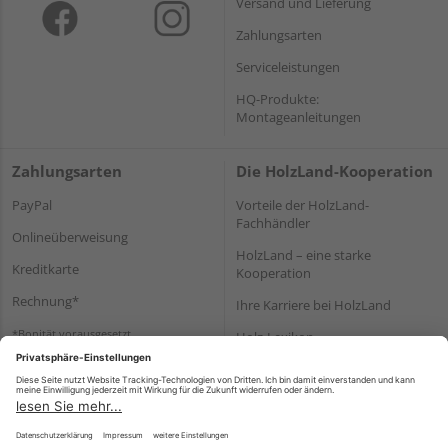
Versand und Lieferung
Zahlungsarten
Serviceleistungen
HQ-Produkte:
Montageanleitungen
Zahlungsarten
Die HolzLand-Kooperation
PayPal
Vorteile der HolzLand-
Fachhändler
Onlineüberweisung
HolzLand – eine starke
Kreditkarte
Kooperation
Rechnung*
Ihre Karriere bei HolzLand
*Bonität vorausgesetzt
Holz-Lexikon
Bauanleitungen
HolzLand Mitglieder-Bereich