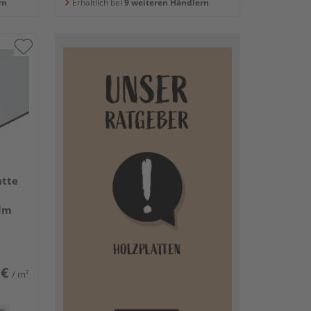
rn
Erhältlich bei
9 weiteren Händlern
tte
ilm
 €
/ m²
er