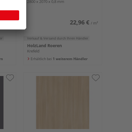
2800 x 2070 x 0,8 mm
 €
22,96 €
/ m²
/ m²
er
Verkauf & Versand
durch Ihren Händler
HolzLand Roeren
Krefeld
rn
Erhältlich bei
1 weiterem Händler