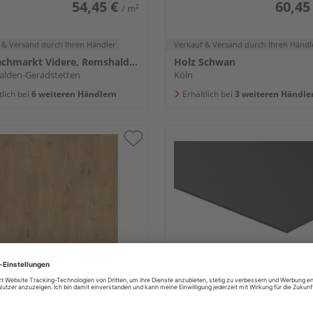
54,45 €
60,45
/ m²
 & Versand
durch Ihren Händler
Verkauf & Versand
durch Ihren Händl
Holzfachmarkt Videre, Remshalden
Holz Schwan
lden-Geradstetten
Köln
tlich bei
6 weiteren Händlern
Erhältlich bei
3 weiteren Händle
derer HPL-Platten Duropal
PROCOMPACT Kompaktpla
7 Pale Lancelot Oak, RU
HPL Anthrazit PCU7016,
einseitig mit UV-Schutzfil