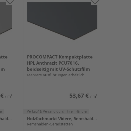
tte
PROCOMPACT Kompaktplatte
HPL Anthrazit PCU7016,
ilm
beidseitig mit UV-Schutzfilm
Mehrere Ausführungen erhältlich
 €
53,67 €
/ m²
/ m²
er
Verkauf & Versand
durch Ihren Händler
Holzfachmarkt Videre, Remshalden
Holzfachmarkt Videre, Remshalden
Remshalden-Geradstetten