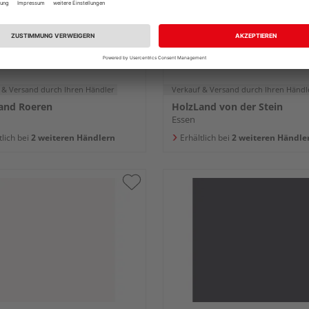
 2070 x 0,8 mm
3050 x 1300 x 6 mm
24,80 €
56,95
/ m²
 & Versand
durch Ihren Händler
Verkauf & Versand
durch Ihren Händl
and Roeren
HolzLand von der Stein
Essen
tlich bei
2 weiteren Händlern
Erhältlich bei
2 weiteren Händle