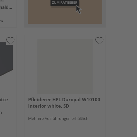
Holzfachmarkt Videre, Remshalden
rn
tte
Pfleiderer HPL Duropal W10100
Interior white, SD
m
Mehrere Ausführungen erhältlich