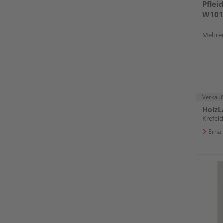
Pflei
W101
Mehrer
Verkauf
HolzL
Krefeld
Erhäl