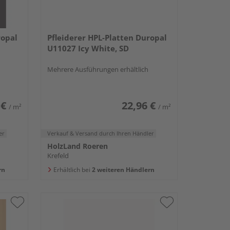
ropal
Pfleiderer HPL-Platten Duropal
U11027 Icy White, SD
Mehrere Ausführungen erhältlich
 €
22,96 €
/ m²
/ m²
er
Verkauf & Versand
durch Ihren Händler
HolzLand Roeren
Krefeld
rn
Erhältlich bei
2 weiteren Händlern