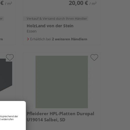
 €
20,00 €
/ m²
/ m²
er
Verkauf & Versand
durch Ihren Händler
HolzLand von der Stein
Essen
rn
Erhältlich bei
2 weiteren Händlern
tte
Pfleiderer HPL-Platten Duropal
U19014 Salbei, SD
m