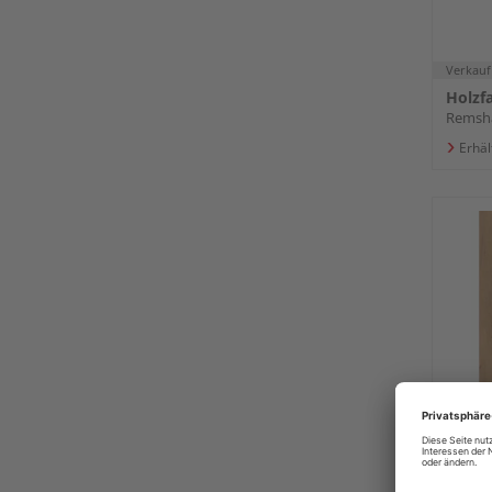
Verkauf
Remsha
Erhäl
Pflei
R2002