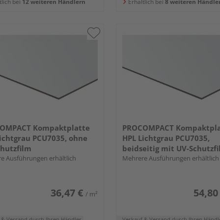
tlich bei
12 weiteren Händlern
Erhältlich bei
8 weiteren Händle
OMPACT Kompaktplatte
PROCOMPACT Kompaktpla
ichtgrau PCU7035, ohne
HPL Lichtgrau PCU7035,
hutzfilm
beidseitig mit UV-Schutzf
e Ausführungen erhältlich
Mehrere Ausführungen erhältlich
36,47 €
54,80
/ m²
 & Versand
durch Ihren Händler
Verkauf & Versand
durch Ihren Händl