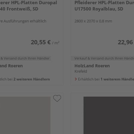
derer HPL-Platten Duropal
Pfleiderer HPL-Platten Du
40 Frontweiß, SD
U17500 Royalblau, SD
e Ausführungen erhältlich
2800 x 2070 x 0,8 mm
20,55 €
22,96
/ m²
 & Versand
durch Ihren Händler
Verkauf & Versand
durch Ihren Händl
and Roeren
HolzLand Roeren
Krefeld
tlich bei
2 weiteren Händlern
Erhältlich bei
1 weiterem Händle