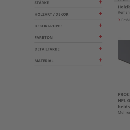
STÄRKE
Remsha
HOLZART / DEKOR
Erhäl
DEKORGRUPPE
FARBTON
DETAILFARBE
MATERIAL
PROC
HPL G
beids
Mehrer