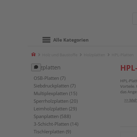
Alle Kategorien
Home
Holz und Baustoffe
Holzplatten
HPL-Platten
HPL-
Holzplatten
OSB-Platten (7)
HPL-Platt
Siebdruckplatten (7)
Vorteile.
das Angeb
Multiplexplatten (15)
>> Meh
Sperrholzplatten (20)
Leimholzplatten (29)
Spanplatten (588)
3-Schicht-Platten (14)
Tischlerplatten (9)