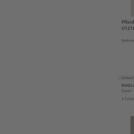
Pflei
U1218
Mehrer
Verkauf
HolzL
Essen
Erhäl