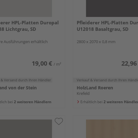
derer HPL-Platten Duropal
Pfleiderer HPL-Platten Du
8 Lichtgrau, SD
U12018 Basaltgrau, SD
e Ausführungen erhältlich
2800 x 2070 x 0,8 mm
19,00 €
22,96
/ m²
 & Versand
durch Ihren Händler
Verkauf & Versand
durch Ihren Händl
and von der Stein
HolzLand Roeren
Krefeld
tlich bei
2 weiteren Händlern
Erhältlich bei
2 weiteren Händle