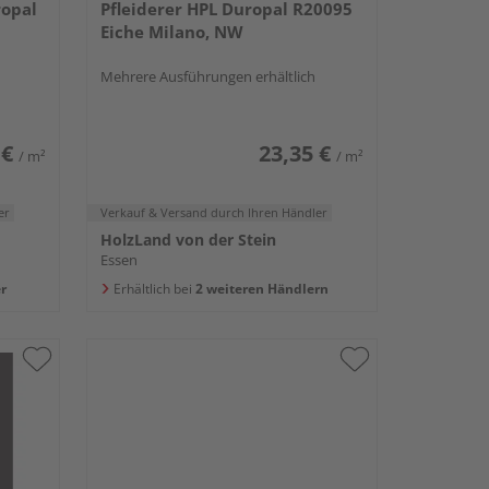
ropal
Pfleiderer HPL Duropal R20095
Eiche Milano, NW
Mehrere Ausführungen erhältlich
 €
23,35 €
/ m²
/ m²
er
Verkauf & Versand
durch Ihren Händler
HolzLand von der Stein
Essen
r
Erhältlich bei
2 weiteren Händlern