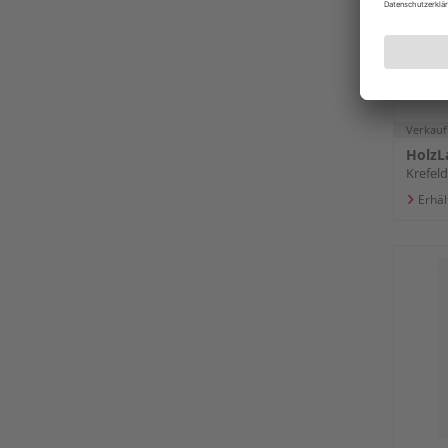
2800 x
Verkauf
HolzL
Krefeld
Erhäl