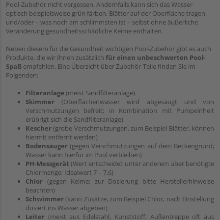
Pool-Zubehör nicht vergessen. Andernfalls kann sich das Wasser
optisch beispielsweise grün färben, Blätter auf der Oberfläche tragen
und/oder – was noch am schlimmsten ist – selbst ohne äußerliche
Veränderung gesundheitsschädliche Keime enthalten.
Neben diesem für die Gesundheit wichtigen Pool-Zubehör gibt es auch
Produkte, die wir Ihnen zusätzlich
für einen unbeschwerten Pool-
Spaß
empfehlen. Eine Übersicht über Zubehör-Teile finden Sie im
Folgenden:
Filteranlage
(meist Sandfilteranlage)
Skimmer
(Oberflächenwasser wird abgesaugt und von
Verschmutzungen befreit; in Kombination mit Pumpeinheit
erübrigt sich die Sandfilteranlage)
Kescher
(grobe Verschmutzungen, zum Beispiel Blätter, können
hiermit entfernt werden)
Bodensauger
(gegen Verschmutzungen auf dem Beckengrund;
Wasser kann hierfür im Pool verbleiben)
PH-Messgerät
(Wert entscheidet unter anderem über benötigte
Chlormenge; Idealwert 7 – 7,6)
Chlor
(gegen Keime; zur Dosierung bitte Herstellerhinweise
beachten)
Schwimmer
(kann Zusätze, zum Beispiel Chlor, nach Einstellung
dosiert ins Wasser abgeben)
Leiter
(meist aus Edelstahl, Kunststoff; Außentreppe oft aus