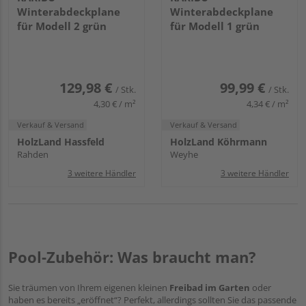
Winterabdeckplane
Winterabdeckplane
für Modell 2 grün
für Modell 1 grün
129,98 €
99,99 €
/ Stk.
/ Stk.
4,30 € / m²
4,34 € / m²
Verkauf & Versand
Verkauf & Versand
HolzLand Hassfeld
HolzLand Köhrmann
Rahden
Weyhe
3 weitere Händler
3 weitere Händler
Pool-Zubehör: Was braucht man?
Sie träumen von Ihrem eigenen kleinen
Freibad im Garten
oder
haben es bereits „eröffnet“? Perfekt, allerdings sollten Sie das passende