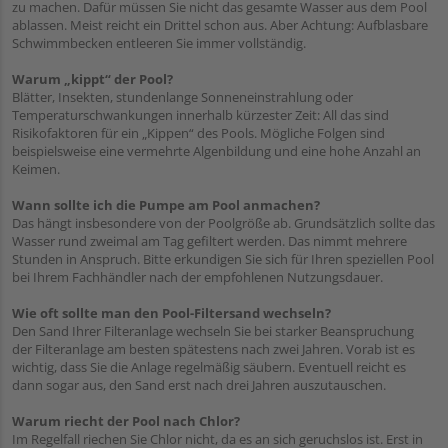
zu machen. Dafür müssen Sie nicht das gesamte Wasser aus dem Pool
ablassen. Meist reicht ein Drittel schon aus. Aber Achtung: Aufblasbare
Schwimmbecken entleeren Sie immer vollständig.
Warum „kippt“ der Pool?
Blätter, Insekten, stundenlange Sonneneinstrahlung oder
Temperaturschwankungen innerhalb kürzester Zeit: All das sind
Risikofaktoren für ein „Kippen“ des Pools. Mögliche Folgen sind
beispielsweise eine vermehrte Algenbildung und eine hohe Anzahl an
Keimen.
Wann sollte ich die Pumpe am Pool anmachen?
Das hängt insbesondere von der Poolgröße ab. Grundsätzlich sollte das
Wasser rund zweimal am Tag gefiltert werden. Das nimmt mehrere
Stunden in Anspruch. Bitte erkundigen Sie sich für Ihren speziellen Pool
bei Ihrem Fachhändler nach der empfohlenen Nutzungsdauer.
Wie oft sollte man den Pool-Filtersand wechseln?
Den Sand Ihrer Filteranlage wechseln Sie bei starker Beanspruchung
der Filteranlage am besten spätestens nach zwei Jahren. Vorab ist es
wichtig, dass Sie die Anlage regelmäßig säubern. Eventuell reicht es
dann sogar aus, den Sand erst nach drei Jahren auszutauschen.
Warum riecht der Pool nach Chlor?
Im Regelfall riechen Sie Chlor nicht, da es an sich geruchslos ist. Erst in