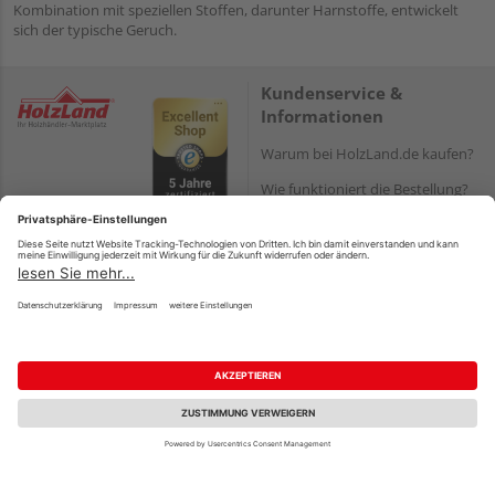
Kombination mit speziellen Stoffen, darunter Harnstoffe, entwickelt
sich der typische Geruch.
Kundenservice &
Informationen
Warum bei HolzLand.de kaufen?
Wie funktioniert die Bestellung?
Reservierung und Abholung
Versand und Lieferung
Zahlungsarten
Serviceleistungen
HQ-Produkte:
Montageanleitungen
Zahlungsarten
Die HolzLand-Kooperation
PayPal
Vorteile der HolzLand-