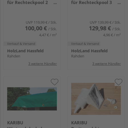
für Rechteckpool 2
für Rechteckpool 3
grün 5200x4300mm
grün 6100x4300mm
UVP
119,99 €
/ Stk.
UVP
139,99 €
/ Stk.
100,00 €
129,98 €
/ Stk.
/ Stk.
4,47 € / m²
4,96 € / m²
Verkauf & Versand
Verkauf & Versand
HolzLand Hassfeld
HolzLand Hassfeld
Rahden
Rahden
3 weitere Händler
3 weitere Händler
KARIBU
KARIBU