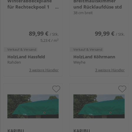
Winterabdeckplane
Breitmaulskimmer
für Rechteckpool 1
und Rücklaufdüse std
grün 4000x4300mm
38 cm breit
89,99 €
99,99 €
/ Stk.
/ Stk.
5,23 € / m²
Verkauf & Versand
Verkauf & Versand
HolzLand Hassfeld
HolzLand Köhrmann
Rahden
Weyhe
3 weitere Händler
3 weitere Händler
KARIBU
KARIBU