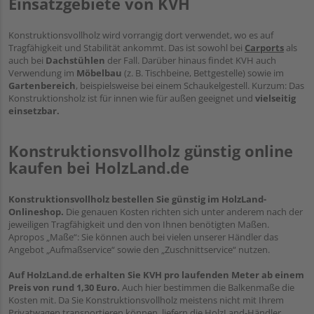
Einsatzgebiete von KVH
Konstruktionsvollholz wird vorrangig dort verwendet, wo es auf
Tragfähigkeit und Stabilität ankommt. Das ist sowohl bei
Carports
als
auch bei
Dachstühlen
der Fall. Darüber hinaus findet KVH auch
Verwendung im
Möbelbau
(z. B. Tischbeine, Bettgestelle) sowie im
Gartenbereich
, beispielsweise bei einem Schaukelgestell. Kurzum: Das
Konstruktionsholz ist für innen wie für außen geeignet und
vielseitig
einsetzbar.
Konstruktionsvollholz günstig online
kaufen bei HolzLand.de
Konstruktionsvollholz bestellen Sie günstig im HolzLand-
Onlineshop.
Die genauen Kosten richten sich unter anderem nach der
jeweiligen Tragfähigkeit und den von Ihnen benötigten Maßen.
Apropos „Maße“: Sie können auch bei vielen unserer Händler das
Angebot „Aufmaßservice“ sowie den „Zuschnittservice“ nutzen.
Auf HolzLand.de erhalten Sie KVH pro laufenden Meter ab einem
Preis von rund 1,30 Euro.
Auch hier bestimmen die Balkenmaße die
Kosten mit. Da Sie Konstruktionsvollholz meistens nicht mit Ihrem
Privatwagen transportieren können, liefern die HolzLand-Händler