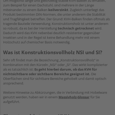
Um möglichst lange und gleichzeitig stabile KVH-Balken zu erhalten,
zum Beispiel für einen Dachstuhl, sind mehrere in der Länge
miteinander zu einem Balken
keilverzinkt
. Zugleich unterliegt das
Produkt bestimmten DIN-Normen, die unter anderem die Stabilität
und Tragfähigkeit betreffen. Der Grund: KVH-Balken finden oftmals als
tragende Bauteile Verwendung. Konstruktionsholz ist unter anderem
so robust, da es bei der Herstellung
technisch getrocknet
wird.
Dadurch wird das KVH nebenbei deutlich resistenter gegenüber
Insekten und in der Regel ist keine Behandlung mehr mit einem
Holzschutz auf chemischer Basis notwendig.
Was ist Konstruktionsvollholz NSI und SI?
Sehr oft findet man die Bezeichnung „Konstruktionsvollholz“ in
Kombination mit den Kürzeln „NSI“ oder „SI“. Das wirkt komplizierter
als es tatsächlich ist:
Es geht hierbei darum, ob das KVH für
nichtsichtbare oder sichtbare Bereiche geeignet ist.
Die
Oberflächen sind für sichtbare Bereiche gehobelt und damit optisch
ansprechend.
Weitere Hinweise zu Abkürzungen, die in Verbindung mit Hobelware
genutzt werden, haben wir in einem
Massivholz-Glossar
für Sie
aufgeführt.