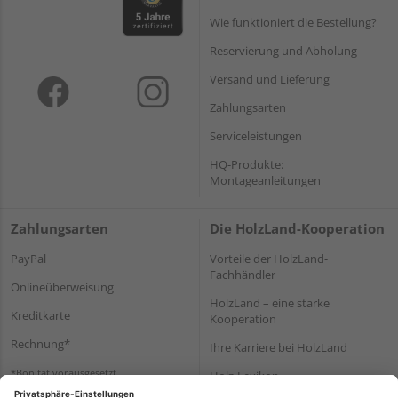
Wie funktioniert die Bestellung?
Reservierung und Abholung
Versand und Lieferung
Zahlungsarten
Serviceleistungen
HQ-Produkte:
Montageanleitungen
Zahlungsarten
Die HolzLand-Kooperation
PayPal
Vorteile der HolzLand-
Fachhändler
Onlineüberweisung
HolzLand – eine starke
Kreditkarte
Kooperation
Rechnung*
Ihre Karriere bei HolzLand
*Bonität vorausgesetzt
Holz-Lexikon