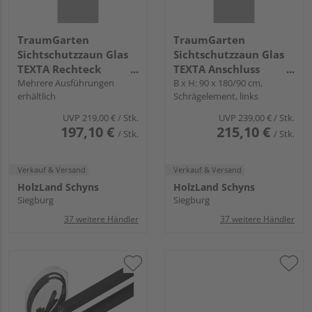
TraumGarten
TraumGarten
Sichtschutzzaun Glas
Sichtschutzzaun Glas
TEXTA Rechteck
TEXTA Anschluss
transparent "SYSTEM
Mehrere Ausführungen
transparent "SYSTEM
B x H: 90 x 180/90 cm,
erhältlich
Schrägelement, links
GLAS"
GLAS"
UVP
219,00 €
/ Stk.
UVP
239,00 €
/ Stk.
197,10 €
215,10 €
/ Stk.
/ Stk.
Verkauf & Versand
Verkauf & Versand
HolzLand Schyns
HolzLand Schyns
Siegburg
Siegburg
37 weitere Händler
37 weitere Händler