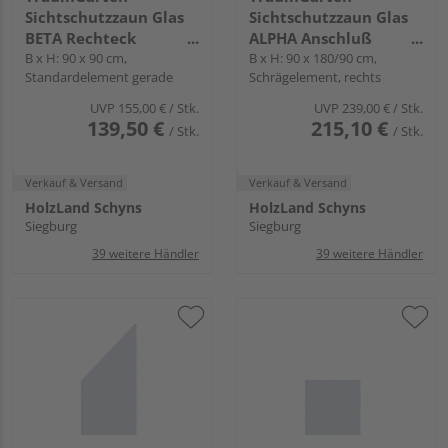
Sichtschutzzaun Glas
Sichtschutzzaun Glas
BETA Rechteck
ALPHA Anschluß
transparent "SYSTEM
B x H: 90 x 90 cm,
transparent "SYSTEM
B x H: 90 x 180/90 cm,
Standardelement gerade
Schrägelement, rechts
GLAS"
GLAS"
UVP
155,00 €
/ Stk.
UVP
239,00 €
/ Stk.
139,50 €
215,10 €
/ Stk.
/ Stk.
Verkauf & Versand
Verkauf & Versand
HolzLand Schyns
HolzLand Schyns
Siegburg
Siegburg
39 weitere Händler
39 weitere Händler