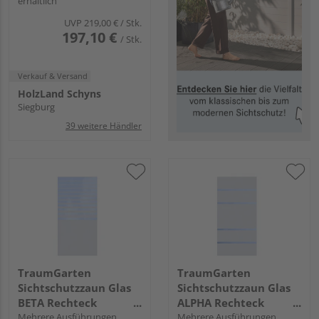
erhältlich
GLAS"
UVP
219,00 €
/ Stk.
197,10 €
/ Stk.
Verkauf & Versand
HolzLand Schyns
Siegburg
39 weitere Händler
TraumGarten
TraumGarten
Sichtschutzzaun Glas
Sichtschutzzaun Glas
BETA Rechteck
ALPHA Rechteck
transparent "SYSTEM
Mehrere Ausführungen
transparent "SYSTEM
Mehrere Ausführungen