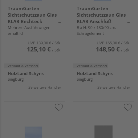
TraumGarten
TraumGarten
Sichtschutzzaun Glas
Sichtschutzzaun Glas
KLAR Rechteck
KLAR Anschluß
"SYSTEM GLAS"
Mehrere Ausführungen
"SYSTEM GLAS"
B x H: 90 x 180/90 cm,
erhältlich
Schrägelement
UVP
139,00 €
/ Stk.
UVP
165,00 €
/ Stk.
125,10 €
148,50 €
/ Stk.
/ Stk.
Verkauf & Versand
Verkauf & Versand
HolzLand Schyns
HolzLand Schyns
Siegburg
Siegburg
39 weitere Händler
39 weitere Händler