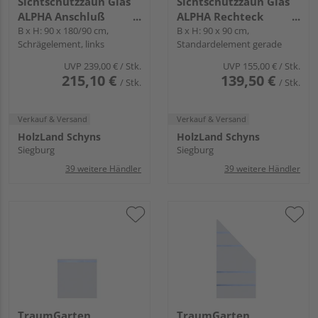
Sichtschutzzaun Glas
Sichtschutzzaun Glas
ALPHA Anschluß
ALPHA Rechteck
transparent "SYSTEM
B x H: 90 x 180/90 cm,
transparent "SYSTEM
B x H: 90 x 90 cm,
Schrägelement, links
Standardelement gerade
GLAS"
GLAS"
UVP
239,00 €
/ Stk.
UVP
155,00 €
/ Stk.
215,10 €
139,50 €
/ Stk.
/ Stk.
Verkauf & Versand
Verkauf & Versand
HolzLand Schyns
HolzLand Schyns
Siegburg
Siegburg
39 weitere Händler
39 weitere Händler
TraumGarten
TraumGarten