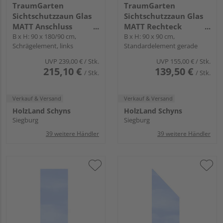
TraumGarten
TraumGarten
Sichtschutzzaun Glas
Sichtschutzzaun Glas
MATT Anschluss
MATT Rechteck
transparent "SYSTEM
B x H: 90 x 180/90 cm,
transparent "SYSTEM
B x H: 90 x 90 cm,
Schrägelement, links
Standardelement gerade
GLAS"
GLAS"
UVP
239,00 €
/ Stk.
UVP
155,00 €
/ Stk.
215,10 €
139,50 €
/ Stk.
/ Stk.
Verkauf & Versand
Verkauf & Versand
HolzLand Schyns
HolzLand Schyns
Siegburg
Siegburg
39 weitere Händler
39 weitere Händler