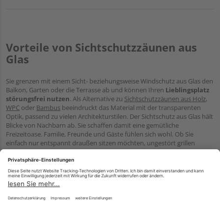
Vorteile von Sichtschutzzäunen aus
Glas
Sie grenzen mit einem Sicht- beziehungsweise Windschutz aus Glas den
Balkon, Garten oder die Terrasse ab und können Ihren
Lieblingsplatz
störungsfrei nutzen
. Als Alternative zu
Sichtschutzzäunen aus Holz
,
WPC
oder
Bambus
beeindruckt das Material mit der transparenten
Optik, passend zu vielen Architekturstilen. Der Sichtschutz aus Glas hält
Blicke von Nachbarn ab. Sie schaffen damit eine gemütliche
Freizeitoase. Familie, Freunde und Gäste fühlen sich wohl. Ob Sie
einfach nur entspannt draußen sitzen möchten, ungestört grillen
wollen oder laue Sommerabende genießen, Sichtschutzzäune aus
Glas sind ideal für den Schutz Ihres ganz privaten Bereichs.
Für (nahezu) jeden Bedarf
Wir führen in unserem Shop Sichtschutzzäune aus Glas in zahlreichen
Varianten. Bei uns bestellen Sie das Produkt nach Ihrem persönlichen