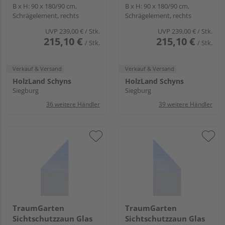
transparent "SYSTEM
B x H: 90 x 180/90 cm,
transparent "SYSTEM
B x H: 90 x 180/90 cm,
Schrägelement, rechts
Schrägelement, rechts
GLAS"
GLAS"
UVP
239,00 €
/ Stk.
UVP
239,00 €
/ Stk.
215,10 €
215,10 €
/ Stk.
/ Stk.
Verkauf & Versand
Verkauf & Versand
HolzLand Schyns
HolzLand Schyns
Siegburg
Siegburg
36 weitere Händler
39 weitere Händler
TraumGarten
TraumGarten
Sichtschutzzaun Glas
Sichtschutzzaun Glas