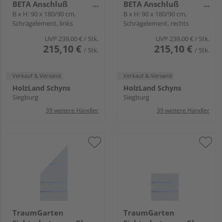
BETA Anschluß
BETA Anschluß
transparent "SYSTEM
B x H: 90 x 180/90 cm,
transparent "SYSTEM
B x H: 90 x 180/90 cm,
Schrägelement, links
Schrägelement, rechts
GLAS"
GLAS"
UVP
239,00 €
/ Stk.
UVP
239,00 €
/ Stk.
215,10 €
215,10 €
/ Stk.
/ Stk.
Verkauf & Versand
Verkauf & Versand
HolzLand Schyns
HolzLand Schyns
Siegburg
Siegburg
39 weitere Händler
39 weitere Händler
TraumGarten
TraumGarten