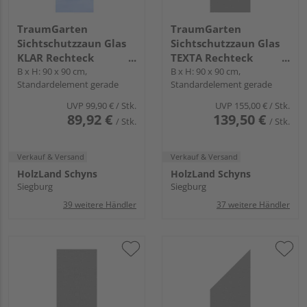
TraumGarten
TraumGarten
Sichtschutzzaun Glas
Sichtschutzzaun Glas
KLAR Rechteck
TEXTA Rechteck
"SYSTEM GLAS"
B x H: 90 x 90 cm,
transparent "SYSTEM
B x H: 90 x 90 cm,
Standardelement gerade
Standardelement gerade
GLAS"
UVP
99,90 €
/ Stk.
UVP
155,00 €
/ Stk.
89,92 €
139,50 €
/ Stk.
/ Stk.
Verkauf & Versand
Verkauf & Versand
HolzLand Schyns
HolzLand Schyns
Siegburg
Siegburg
39 weitere Händler
37 weitere Händler