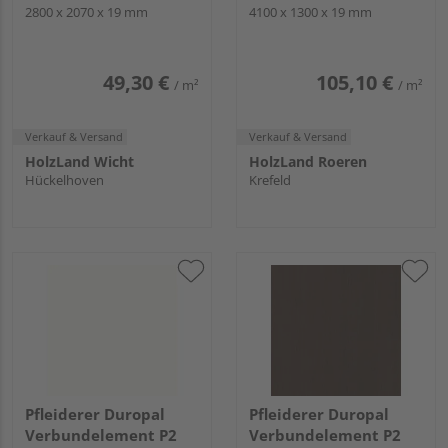
2800 x 2070 x 19 mm
U11026 Kristallweiß,
4100 x 1300 x 19 mm
XMSM
49,30 €
105,10 €
/ m²
/ m²
Verkauf & Versand
Verkauf & Versand
HolzLand Wicht
HolzLand Roeren
Hückelhoven
Krefeld
Pfleiderer Duropal
Pfleiderer Duropal
Verbundelement P2
Verbundelement P2