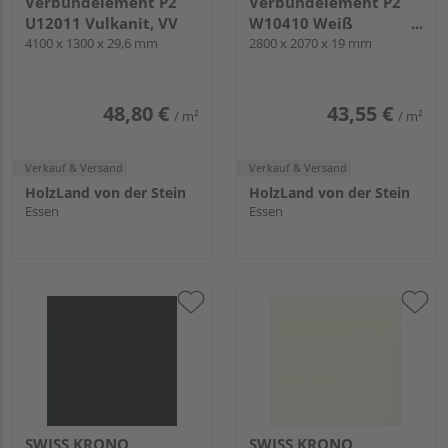
Verbundelement P2
Verbundelement P2
U12011 Vulkanit, VV
W10410 Weiß
4100 x 1300 x 29,6 mm
deckend, SD
2800 x 2070 x 19 mm
48,80 €
43,55 €
/ m²
/ m²
Verkauf & Versand
Verkauf & Versand
HolzLand von der Stein
HolzLand von der Stein
Essen
Essen
SWISS KRONO
SWISS KRONO