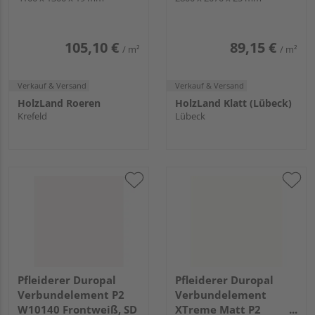
Vulkanschwarz, XMSM
105,10 €
89,15 €
/ m²
/ m²
Verkauf & Versand
Verkauf & Versand
HolzLand Roeren
HolzLand Klatt (Lübeck)
Krefeld
Lübeck
Pfleiderer Duropal
Pfleiderer Duropal
Verbundelement P2
Verbundelement
W10140 Frontweiß, SD
XTreme Matt P2