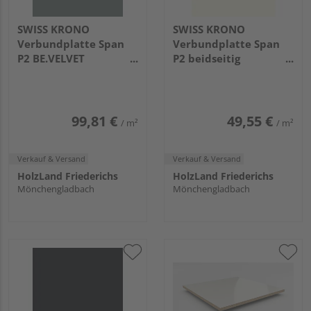
SWISS KRONO
SWISS KRONO
Verbundplatte Span
Verbundplatte Span
P2 BE.VELVET
P2 beidseitig
beidseitig beschichtet
beschichtet
Summerrain Grey EM
Frontweiss SM
2800x2070x19mm
2800x2070x19.4mm
99,81 €
49,55 €
/ m²
/ m²
Verkauf & Versand
Verkauf & Versand
HolzLand Friederichs
HolzLand Friederichs
Mönchengladbach
Mönchengladbach