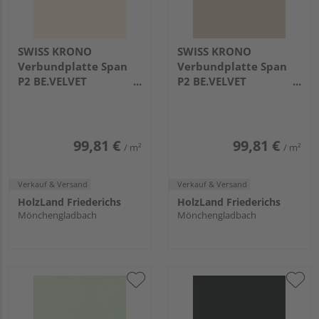
SWISS KRONO
SWISS KRONO
Verbundplatte Span
Verbundplatte Span
P2 BE.VELVET
P2 BE.VELVET
beidseitig beschichtet
beidseitig beschichtet
Vanilla EM
Light Beige EM
2800x2070x19mm
2800x2070x19mm
99,81 €
99,81 €
/ m²
/ m²
Verkauf & Versand
Verkauf & Versand
HolzLand Friederichs
HolzLand Friederichs
Mönchengladbach
Mönchengladbach