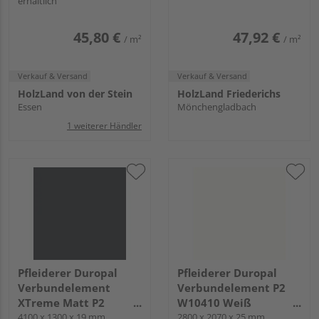
erhältlich
Anthracite PE
2800x2070x19.4mm
45,80 €
47,92 €
/ m²
/ m²
Verkauf & Versand
Verkauf & Versand
HolzLand von der Stein
HolzLand Friederichs
Essen
Mönchengladbach
1 weiterer Händler
Pfleiderer Duropal
Pfleiderer Duropal
Verbundelement
Verbundelement P2
XTreme Matt P2
W10410 Weiß
U12000
4100 x 1300 x 19 mm
deckend, MP
2800 x 2070 x 25 mm