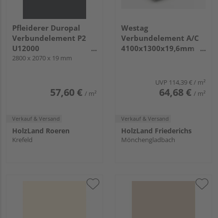
Pfleiderer Duropal
Westag
Verbundelement P2
Verbundelement A/C
U12000
4100x1300x19,6mm
Vulkanschwarz, SD
2800 x 2070 x 19 mm
A222 BRIL arctic weiß
UVP
114,39 €
/ m²
57,60 €
64,68 €
/ m²
/ m²
Verkauf & Versand
Verkauf & Versand
HolzLand Roeren
HolzLand Friederichs
Krefeld
Mönchengladbach