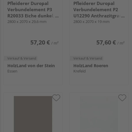
Pfleiderer Duropal
Pfleiderer Duropal
Verbundelement P3
Verbundelement P2
R20033 Eiche dunkel,
U12290 Anthrazitgrau,
RU
2800 x 2070 x 29,6 mm
SD
2800 x 2070 x 19 mm
57,20 €
57,60 €
/ m²
/ m²
Verkauf & Versand
Verkauf & Versand
HolzLand von der Stein
HolzLand Roeren
Essen
Krefeld