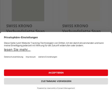
SWISS KRONO
SWISS KRONO
Verbundplatte Span
Verbundplatte Span
P2 BE.VELVET
P2 BE.VELVET
beidseitig beschichtet
beidseitig beschichtet
Grey EM
Porzellan EM
2800x2070x19mm
2800x2070x19mm
99,81 €
99,69 €
/ m²
/ m²
Verkauf & Versand
Verkauf & Versand
HolzLand Friederichs
HolzLand Friederichs
Mönchengladbach
Mönchengladbach