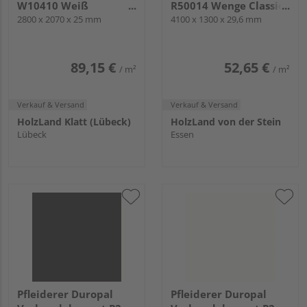
W10410 Weiß
R50014 Wenge Classic,
deckend, VV
2800 x 2070 x 25 mm
MO
4100 x 1300 x 29,6 mm
89,15 €
52,65 €
/ m²
/ m²
Verkauf & Versand
Verkauf & Versand
HolzLand Klatt (Lübeck)
HolzLand von der Stein
Lübeck
Essen
Pfleiderer Duropal
Pfleiderer Duropal