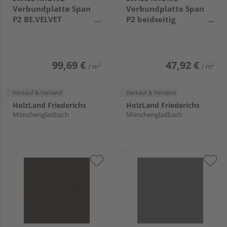
Verbundplatte Span
Verbundplatte Span
P2 BE.VELVET
P2 beidseitig
beidseitig beschichtet
beschichtet Weiss PE
Black EM
2800x2070x19.4mm
2800x2070x19mm
99,69 €
47,92 €
/ m²
/ m²
Verkauf & Versand
Verkauf & Versand
HolzLand Friederichs
HolzLand Friederichs
Mönchengladbach
Mönchengladbach