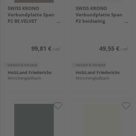
SWISS KRONO
SWISS KRONO
Verbundplatte Span
Verbundplatte Span
P2 BE.VELVET
P2 beidseitig
beidseitig beschichtet
beschichtet Weiss SM
Toffee EM
2800x2070x19.4mm
2800x2070x19mm
99,81 €
49,55 €
/ m²
/ m²
Verkauf & Versand
Verkauf & Versand
HolzLand Friederichs
HolzLand Friederichs
Mönchengladbach
Mönchengladbach