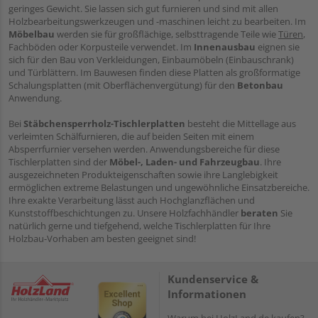
geringes Gewicht. Sie lassen sich gut furnieren und sind mit allen
Holzbearbeitungswerkzeugen und -maschinen leicht zu bearbeiten. Im
Möbelbau
werden sie für großflächige, selbsttragende Teile wie
Türen
,
Fachböden oder Korpusteile verwendet. Im
Innenausbau
eignen sie
sich für den Bau von Verkleidungen, Einbaumöbeln (Einbauschrank)
und Türblättern. Im Bauwesen finden diese Platten als großformatige
Schalungsplatten (mit Oberflächenvergütung) für den
Betonbau
Anwendung.
Bei
Stäbchensperrholz-Tischlerplatten
besteht die Mittellage aus
verleimten Schälfurnieren, die auf beiden Seiten mit einem
Absperrfurnier versehen werden. Anwendungsbereiche für diese
Tischlerplatten sind der
Möbel-, Laden- und Fahrzeugbau
. Ihre
ausgezeichneten Produkteigenschaften sowie ihre Langlebigkeit
ermöglichen extreme Belastungen und ungewöhnliche Einsatzbereiche.
Ihre exakte Verarbeitung lässt auch Hochglanzflächen und
Kunststoffbeschichtungen zu. Unsere Holzfachhändler
beraten
Sie
natürlich gerne und tiefgehend, welche Tischlerplatten für Ihre
Holzbau-Vorhaben am besten geeignet sind!
Kundenservice &
Informationen
Warum bei HolzLand.de kaufen?