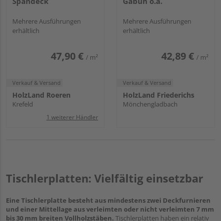
Spandeck
Gabun o.ä.
Mehrere Ausführungen
Mehrere Ausführungen
erhältlich
erhältlich
47,90 €
42,89 €
/ m²
/ m²
Verkauf & Versand
Verkauf & Versand
HolzLand Roeren
HolzLand Friederichs
Krefeld
Mönchengladbach
1 weiterer Händler
Tischlerplatten: Vielfältig einsetzbar
Eine Tischlerplatte besteht aus mindestens zwei Deckfurnieren
und einer Mittellage aus verleimten oder nicht verleimten 7 mm
bis 30 mm breiten Vollholzstäben.
Tischlerplatten haben ein relativ