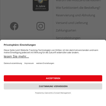
Wie funktioniert die Bestellung?
Reservierung und Abholung
Versand und Lieferung
Zahlungsarten
Serviceleistungen
HQ-Produkte:
Montageanleitungen
Zahlungsarten
Die HolzLand-Kooperation
PayPal
Vorteile der HolzLand-
Fachhändler
Onlineüberweisung
HolzLand – eine starke
Kreditkarte
Kooperation
Rechnung*
Ihre Karriere bei HolzLand
*Bonität vorausgesetzt
Holz-Lexikon