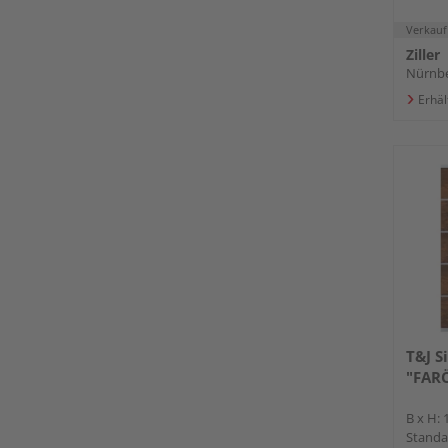
Verkauf
Ziller
Nürnb
Erhäl
T&J S
"FAR
B x H: 
Standa