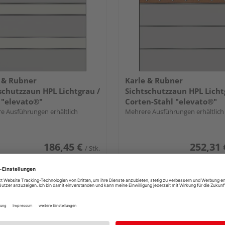
 & Rubner
Karle & Rubner
schutzzaun HPL Lichtgrau /
Sichtschutzzaun HPL Licht
 "elevato®"
Corten-Stahl "elevato®"
e Ausführungen erhältlich
Mehrere Ausführungen erhältlich
186,45 €
252,31 
/ Stk.
 & Versand
durch Ihren Händler
Verkauf & Versand
durch Ihren Händl
Ziller
erg
Nürnberg
tlich bei
6 weiteren Händlern
Erhältlich bei
6 weiteren Händle