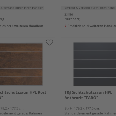
 & Versand
durch Ihren Händler
Verkauf & Versand
durch Ihren Händl
Ziller
erg
Nürnberg
tlich bei
4 weiteren Händlern
Erhältlich bei
4 weiteren Händle
ichtschutzzaun HPL Rost
T&J Sichtschutzzaun HPL
Ö"
Anthrazit "FARÖ"
179,2 x 177,5 cm,
B x H: 179,2 x 177,5 cm,
rdelement gerade, Rahmen
Standardelement gerade, Rahme