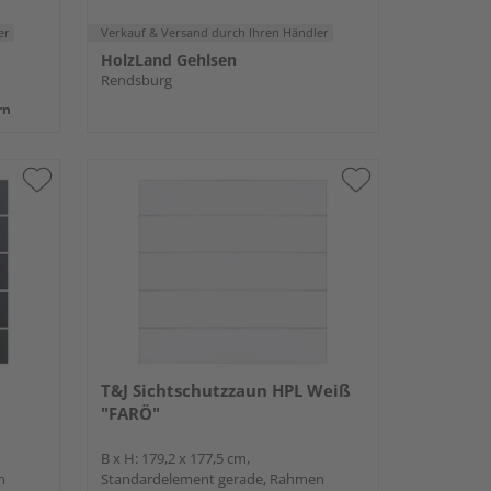
er
Verkauf & Versand
durch Ihren Händler
HolzLand Gehlsen
Rendsburg
rn
T&J Sichtschutzzaun HPL Weiß
"FARÖ"
B x H: 179,2 x 177,5 cm,
n
Standardelement gerade, Rahmen