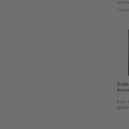
Nürnb
Erhäl
GroJa
Anthr
B x H:
gerade