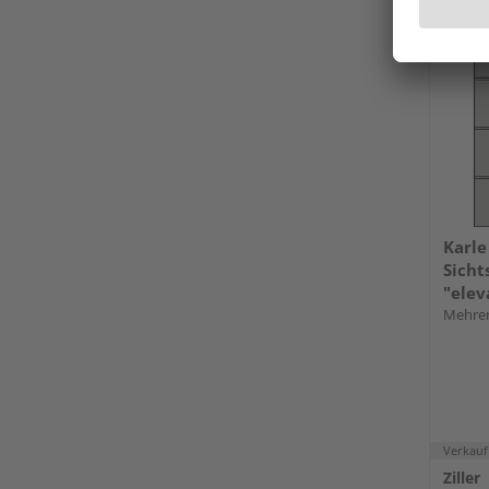
Karle
Sicht
"elev
Mehrer
Verkauf
Ziller