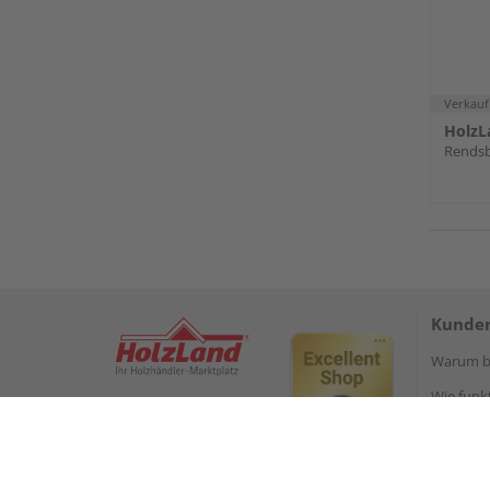
Verkauf
HolzL
Rends
Kunden
Warum be
Wie funkt
Reservie
Versand 