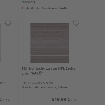
Nürnberg
rn
Erhältlich bei
6 weiteren Händlern
L
T&J Sichtschutzzaun HPL Esche
grau "FARÖ"
ment
B x H: 179,2 x 177,5 cm,
Standardelement gerade, Rahmen
€
519,99 €
/ Stk.
/ Stk.