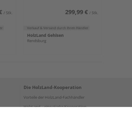
€
299,99 €
/ Stk.
/ Stk.
er
Verkauf & Versand
durch Ihren Händler
HolzLand Gehlsen
Rendsburg
Die HolzLand-Kooperation
Vorteile der HolzLand-Fachhändler
HolzLand – eine starke Kooperation
Ihre Karriere bei HolzLand
Holz-Lexikon