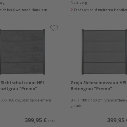
erg
Nürnberg
tlich bei
6 weiteren Händlern
Erhältlich bei
6 weiteren Händle
 Sichtschutzzaun HPL
GroJa Sichtschutzzaun HP
azitgrau "Premo"
Betongrau "Premo"
 180 x 180 cm, Standardelement
B x H: 180 x 180 cm, Standardele
gerade
399,95 €
399,95 
/ Stk.