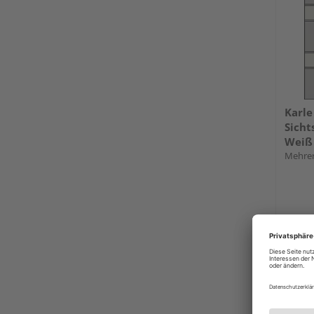
Karle
Sicht
Weiß
Mehrer
Verkauf
Ziller
Nürnb
Erhäl