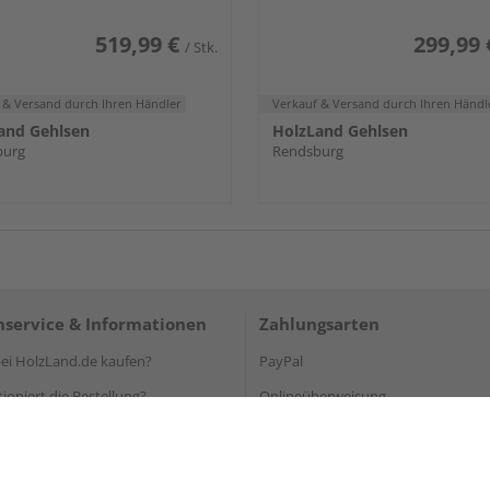
519,99 €
299,99 
/ Stk.
 & Versand
durch Ihren Händler
Verkauf & Versand
durch Ihren Händl
and Gehlsen
HolzLand Gehlsen
burg
Rendsburg
service & Informationen
Zahlungsarten
i HolzLand.de kaufen?
PayPal
ioniert die Bestellung?
Onlineüberweisung
rung und Abholung
Kreditkarte
und Lieferung
Rechnung*