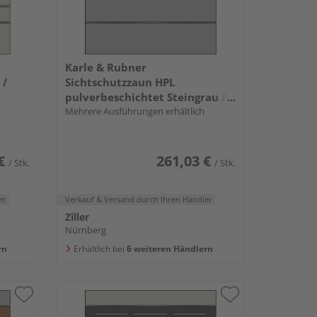
Karle & Rubner
 /
Sichtschutzzaun HPL
pulverbeschichtet Steingrau /
Alu Marone "elevato®"
Mehrere Ausführungen erhältlich
€
261,03 €
/ Stk.
/ Stk.
er
Verkauf & Versand
durch Ihren Händler
Ziller
Nürnberg
rn
Erhältlich bei
6 weiteren Händlern