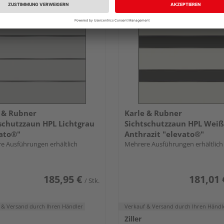
 & Rubner
Karle & Rubner
schutzzaun HPL Lichtgrau
Sichtschutzzaun HPL Weiß
ato®"
Anthrazit "elevato®"
e Ausführungen erhältlich
Mehrere Ausführungen erhältlich
185,95 €
181,01 
/ Stk.
 & Versand
durch Ihren Händler
Verkauf & Versand
durch Ihren Händl
Ziller