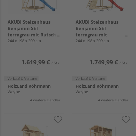
AKUBI Stelzenhaus
AKUBI Stelzenhaus
Benjamin SET
Benjamin SET
terragrau mit Rutsche
terragrau mit
blau
244 x 198 x 309 cm
Holzrampe Rutsche
244 x 198 x 309 cm
3m rot
1.619,99 €
1.749,99 €
/ Stk.
/ Stk.
Verkauf & Versand
Verkauf & Versand
HolzLand Köhrmann
HolzLand Köhrmann
Weyhe
Weyhe
4 weitere Händler
4 weitere Händler