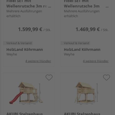
Fidel SET mit
Fidel SET mit
Wellenrutsche 3m rot
Wellenrutsche 3m
Holzrampe
Mehrere Ausführungen
blau
Mehrere Ausführungen
erhältlich
erhältlich
1.599,99 €
1.469,99 €
/ Stk.
/ Stk.
Verkauf & Versand
Verkauf & Versand
HolzLand Köhrmann
HolzLand Köhrmann
Weyhe
Weyhe
4 weitere Händler
4 weitere Händler
AKUBI Stelzenhaus
AKUBI Stelzenhaus