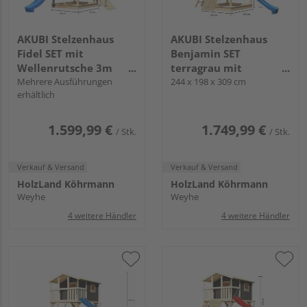
AKUBI Stelzenhaus
AKUBI Stelzenhaus
Fidel SET mit
Benjamin SET
Wellenrutsche 3m
terragrau mit
blau Holzrampe
Mehrere Ausführungen
Holzrampe Rutsche
244 x 198 x 309 cm
erhältlich
3m blau
1.599,99 €
1.749,99 €
/ Stk.
/ Stk.
Verkauf & Versand
Verkauf & Versand
HolzLand Köhrmann
HolzLand Köhrmann
Weyhe
Weyhe
4 weitere Händler
4 weitere Händler