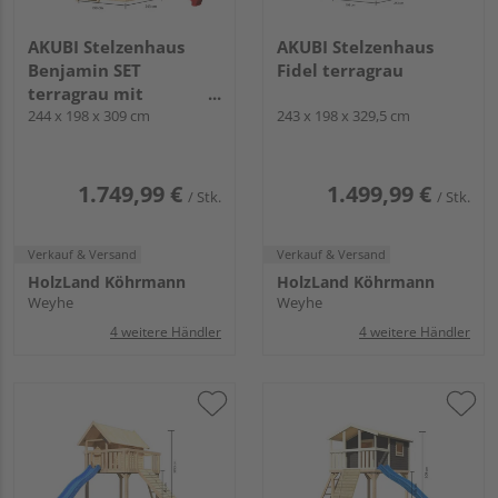
AKUBI Stelzenhaus
AKUBI Stelzenhaus
Benjamin SET
Fidel terragrau
terragrau mit
Netzrampe und
244 x 198 x 309 cm
243 x 198 x 329,5 cm
Rutsche rot
1.749,99 €
1.499,99 €
/ Stk.
/ Stk.
Verkauf & Versand
Verkauf & Versand
HolzLand Köhrmann
HolzLand Köhrmann
Weyhe
Weyhe
4 weitere Händler
4 weitere Händler