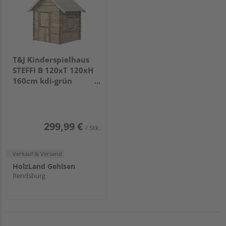
T&J Kinderspielhaus
STEFFI B 120xT 120xH
160cm kdi-grün
Klöntür Fenster Dach
mit Dachpappe
299,99 €
/ Stk.
Verkauf & Versand
HolzLand Gehlsen
Rendsburg