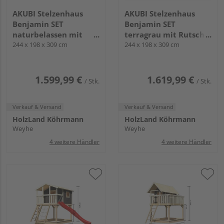
AKUBI Stelzenhaus
AKUBI Stelzenhaus
Benjamin SET
Benjamin SET
naturbelassen mit
terragrau mit Rutsche
Holzrampe Rutsche
244 x 198 x 309 cm
rot
244 x 198 x 309 cm
3m rot
1.599,99 €
1.619,99 €
/ Stk.
/ Stk.
Verkauf & Versand
Verkauf & Versand
HolzLand Köhrmann
HolzLand Köhrmann
Weyhe
Weyhe
4 weitere Händler
4 weitere Händler