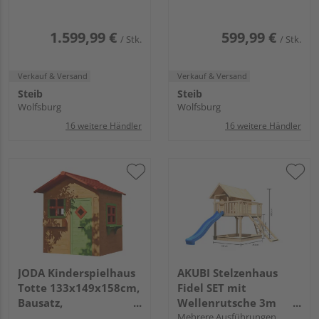
kartonverpackt,
farbvorbehandelt
1.599,99 €
599,99 €
/ Stk.
/ Stk.
Verkauf & Versand
Verkauf & Versand
Steib
Steib
Wolfsburg
Wolfsburg
16 weitere Händler
16 weitere Händler
JODA Kinderspielhaus
AKUBI Stelzenhaus
Totte 133x149x158cm,
Fidel SET mit
Bausatz,
Wellenrutsche 3m
kartonverpackt,
blau Netzrampe
Mehrere Ausführungen