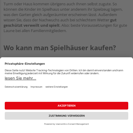
Turm oder Haus kommen übrigens auch Ihnen selbst zugute. So
können die Kinder im Spielhaus unter anderem ihr Spielzeug lagern,
was den Garten gleich aufgeräumter erscheinen lässt. Außerdem
wissen Sie, dass der Nachwuchs auch bei schlechtem Wetter
gut
geschützt verweilt und spielt
. Also: beste Voraussetzungen für gute
Laune bei allen Familienmitgliedern.
Wo kann man Spielhäuser kaufen?
Viele unserer Holzfachhändler haben
bunte Spielhäuser
für Sie und
Ihren Nachwuchs im Angebot. Sie können übrigens nicht nur die
eigenen Kinder mit einem Spielhaus erfreuen. Vielmehr eignet sich ein
Kinderspielhaus auch als Geburtstagsgeschenk für Nichte, Neffe,
Enkelin, Enkel, etc. Ob ein klassisches Kinderspielhaus auf der Wiese
oder ein Spielhaus mit Rutsche auf Stelzen in luftigen Höhen: die
Auswahl ist riesig
. Einige Vorteile unserer Händler gegenüber dem
Discount um die Ecke sind die professionelle Beratung und die häufig
vorhandene Gartenausstellung mit aufgebauten Spielhäusern zum
Anfassen. Hier können Sie auch die verbauten Materialien (
Holz,
Kunststoff
) näher betrachten und schauen, welchem Werkstoff Sie
den Vorzug geben. Gleichzeitig haben Sie die Möglichkeit, sich von den
robusten Bestandteilen
der Fachhandelspielgeräte zu überzeugen.