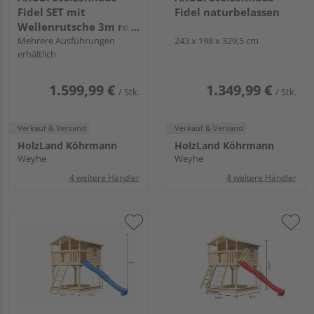
Fidel SET mit
Fidel naturbelassen
Wellenrutsche 3m rot
Netzrampe
Mehrere Ausführungen
243 x 198 x 329,5 cm
erhältlich
1.599,99 €
1.349,99 €
/ Stk.
/ Stk.
Verkauf & Versand
Verkauf & Versand
HolzLand Köhrmann
HolzLand Köhrmann
Weyhe
Weyhe
4 weitere Händler
4 weitere Händler