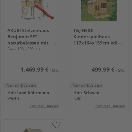
AKUBI Stelzenhaus
T&J HEIDI
Benjamin SET
Kinderspielhaus
naturbelassen mit
117x164x159cm kdi-
Rutsche rot
244 x 198 x 309 cm
grün inkl. Tür &
Fenster
1.469,99 €
499,99 €
/ Stk.
/ Stk.
Verkauf & Versand
Verkauf & Versand
HolzLand Köhrmann
Holz Schwan
Weyhe
Köln
3 weitere Händler
3 weitere Händler