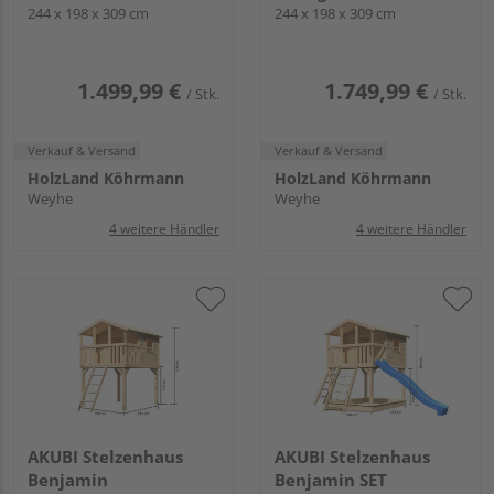
244 x 198 x 309 cm
Netzrampe und
244 x 198 x 309 cm
Rutsche blau
1.499,99 €
1.749,99 €
/ Stk.
/ Stk.
Verkauf & Versand
Verkauf & Versand
HolzLand Köhrmann
HolzLand Köhrmann
Weyhe
Weyhe
4 weitere Händler
4 weitere Händler
AKUBI Stelzenhaus
AKUBI Stelzenhaus
Benjamin
Benjamin SET