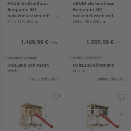
AKUBI Stelzenhaus
AKUBI Stelzenhaus
Benjamin SET
Benjamin SET
naturbelasssen mit
naturbelassen mit
Rutsche blau
244 x 198 x 309 cm
Netzrampe und
244 x 198 x 309 cm
naturbelassen
Rutsche rot
1.469,99 €
1.599,99 €
/ Stk.
/ Stk.
Verkauf & Versand
Verkauf & Versand
HolzLand Köhrmann
HolzLand Köhrmann
Weyhe
Weyhe
4 weitere Händler
4 weitere Händler