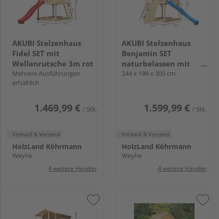
AKUBI Stelzenhaus
AKUBI Stelzenhaus
Fidel SET mit
Benjamin SET
Wellenrutsche 3m rot
naturbelassen mit
Mehrere Ausführungen
Holzrampe Rutsche
244 x 198 x 309 cm
erhältlich
3m blau
1.469,99 €
1.599,99 €
/ Stk.
/ Stk.
Verkauf & Versand
Verkauf & Versand
HolzLand Köhrmann
HolzLand Köhrmann
Weyhe
Weyhe
4 weitere Händler
4 weitere Händler