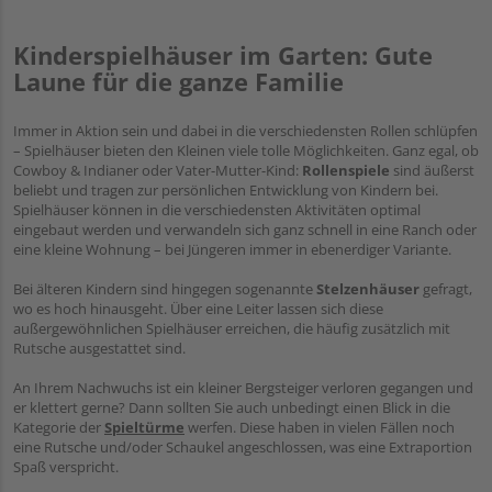
Kinderspielhäuser im Garten: Gute
Laune für die ganze Familie
Immer in Aktion sein und dabei in die verschiedensten Rollen schlüpfen
– Spielhäuser bieten den Kleinen viele tolle Möglichkeiten. Ganz egal, ob
Cowboy & Indianer oder Vater-Mutter-Kind:
Rollenspiele
sind äußerst
beliebt und tragen zur persönlichen Entwicklung von Kindern bei.
Spielhäuser können in die verschiedensten Aktivitäten optimal
eingebaut werden und verwandeln sich ganz schnell in eine Ranch oder
eine kleine Wohnung – bei Jüngeren immer in ebenerdiger Variante.
Bei älteren Kindern sind hingegen sogenannte
Stelzenhäuser
gefragt,
wo es hoch hinausgeht. Über eine Leiter lassen sich diese
außergewöhnlichen Spielhäuser erreichen, die häufig zusätzlich mit
Rutsche ausgestattet sind.
An Ihrem Nachwuchs ist ein kleiner Bergsteiger verloren gegangen und
er klettert gerne? Dann sollten Sie auch unbedingt einen Blick in die
Kategorie der
Spieltürme
werfen. Diese haben in vielen Fällen noch
eine Rutsche und/oder Schaukel angeschlossen, was eine Extraportion
Spaß verspricht.