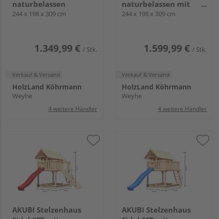
naturbelassen
naturbelassen mit
244 x 198 x 309 cm
Netzrampe und
244 x 198 x 309 cm
Rutsche blau
1.349,99 €
1.599,99 €
/ Stk.
/ Stk.
Verkauf & Versand
Verkauf & Versand
HolzLand Köhrmann
HolzLand Köhrmann
Weyhe
Weyhe
4 weitere Händler
4 weitere Händler
AKUBI Stelzenhaus
AKUBI Stelzenhaus