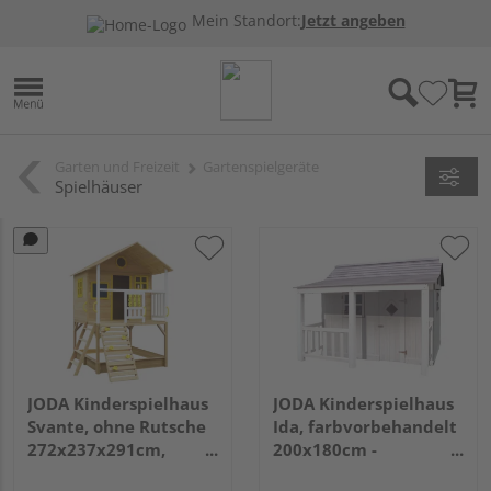
Mein Standort:
Jetzt angeben
Garten und Freizeit
Gartenspielgeräte
Spielhäuser
JODA Kinderspielhaus
JODA Kinderspielhaus
Svante, ohne Rutsche
Ida, farbvorbehandelt
272x237x291cm,
200x180cm -
Bausatz,
weiß/grau