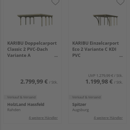
KARIBU Doppelcarport
KARIBU Einzelcarport
Classic 2 PVC-Dach
Eco 2 Variante C KDI
Variante A
PVC
kesseldruckimprägnert
5760x2680x2290mm
PVC
5860x5630x2370mm
UVP
1.279,99 €
/ Stk.
2.799,99 €
1.199,98 €
/ Stk.
/ Stk.
Verkauf & Versand
Verkauf & Versand
HolzLand Hassfeld
Spitzer
Rahden
Augsburg
4 weitere Händler
4 weitere Händler