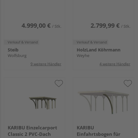
EPDM-Folie
klein, 2 Seitenwänden
und 1 Rückwand PVC
5760x5270x2290mm
4.999,00 €
2.799,99 €
/ Stk.
/ Stk.
Verkauf & Versand
Verkauf & Versand
Steib
HolzLand Köhrmann
Wolfsburg
Weyhe
9 weitere Händler
4 weitere Händler
KARIBU Einzelcarport
KARIBU
Classic 2 PVC-Dach
Einfahrtsbogen für