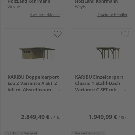
HolzLand Köhrmann
HolzLand Köhrmann
Weyhe
Weyhe
4 weitere Händler
4 weitere Händler
KARIBU Doppelcarport
KARIBU Einzelcarport
Eco 2 Variante A SET 2
Classic 1 Stahl-Dach
kdi m. Abstellraum
Variante C SET mit
groß PVC
zwei Einfahrtsbogen
5760x5270x2290mm
Stahl
2845x2730x2340mm
2.849,49 €
1.949,99 €
/ Stk.
/ Stk.
Verkauf & Versand
Verkauf & Versand