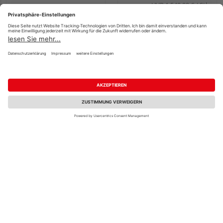
6575x5630x2370mm
UVP
1.549,99 €
/ Stk.
4.099,99 €
1.399,99 €
/ Stk.
/ Stk.
Verkauf & Versand
Verkauf & Versand
HolzLand Hassfeld
HolzLand Köhrmann
Rahden
Weyhe
4 weitere Händler
4 weitere Händler
KARIBU Einzelcarport
KARIBU Einzelcarport
Classic 1 Stahl-Dach
Eco 1 Variante A KDI
Variante B SET mit
PVC
einem Einfahrtsbogen
3870x2680x2290mm
Stahl