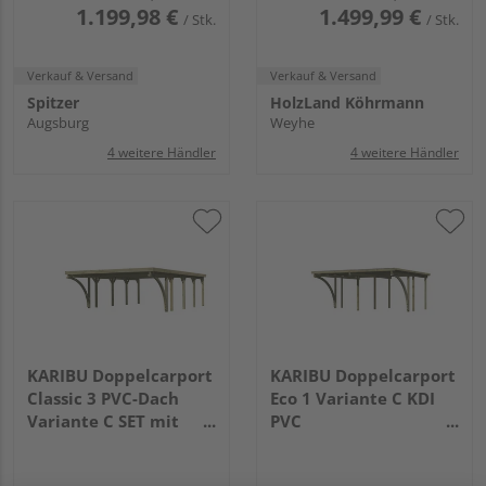
1.199,98 €
1.499,99 €
/ Stk.
/ Stk.
Verkauf & Versand
Verkauf & Versand
Spitzer
HolzLand Köhrmann
Augsburg
Weyhe
4 weitere Händler
4 weitere Händler
KARIBU Doppelcarport
KARIBU Doppelcarport
Classic 3 PVC-Dach
Eco 1 Variante C KDI
Variante C SET mit
PVC
zwei Einfahrtsbogen
3870x5270x2290mm
PVC