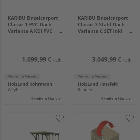
KARIBU Einzelcarport
KARIBU Einzelcarport
Classic 1 PVC-Dach
Classic 3 Stahl-Dach
Variante A KDI PVC
Variante C SET inkl
3945x2730x2340mm
zwei Einfahrtsbogen
Stahl
6575x2730x2340mm
1.099,99 €
3.049,99 €
/ Stk.
/ Stk.
Verkauf & Versand
Verkauf & Versand
HolzLand Köhrmann
HolzLand Hassfeld
Weyhe
Rahden
4 weitere Händler
4 weitere Händler