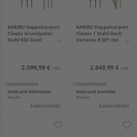
KARIBU Doppelcarport
KARIBU Doppelcarport
Classic Grundpaket
Classic 1 Stahl-Dach
Stahl KDI Stahl
Variante B SET mit
3945x5630x2370mm
einem Einfahrtsbogen
Stahl
3945x5630x2370mm
2.599,99 €
2.849,99 €
/ Stk.
/ Stk.
Verkauf & Versand
Verkauf & Versand
HolzLand Köhrmann
HolzLand Hassfeld
Weyhe
Rahden
4 weitere Händler
4 weitere Händler