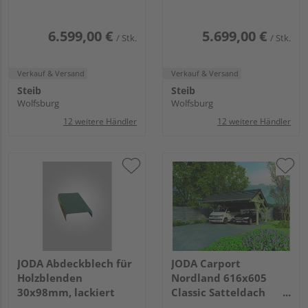
Flachdach,EPDM-Folie
Flachdach,EPDM-Folie
6.599,00 €
5.699,00 €
/ Stk.
/ Stk.
Verkauf & Versand
Verkauf & Versand
Steib
Steib
Wolfsburg
Wolfsburg
12 weitere Händler
12 weitere Händler
JODA Abdeckblech für
JODA Carport
Holzblenden
Nordland 616x605
30x98mm, lackiert
Classic Satteldach
ohne Rinne ohne