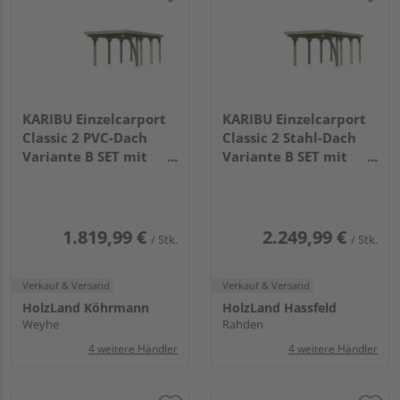
KARIBU Einzelcarport
KARIBU Einzelcarport
Classic 2 PVC-Dach
Classic 2 Stahl-Dach
Variante B SET mit
Variante B SET mit
einem Einfahrtsbogen
einem Einfahrtsbogen
PVC
Stahl
7775x2730x2340mm
5860x2730x2340mm
1.819,99 €
2.249,99 €
/ Stk.
/ Stk.
Verkauf & Versand
Verkauf & Versand
HolzLand Köhrmann
HolzLand Hassfeld
Weyhe
Rahden
4 weitere Händler
4 weitere Händler