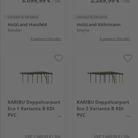
3.099,99 €
2.289,99 €
/ Stk.
/ Stk.
Verkauf & Versand
Verkauf & Versand
HolzLand Hassfeld
HolzLand Köhrmann
Rahden
Weyhe
4 weitere Händler
4 weitere Händler
KARIBU Doppelcarport
KARIBU Doppelcarport
Eco 1 Variante B KDI
Eco 2 Variante B KDI
PVC
PVC
3870x5270x2290mm
5760x5270x115mm
UVP
1.349,99 €
/ Stk.
UVP
1.649,99 €
/ Stk.