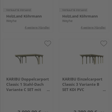
Verkauf & Versand
Verkauf & Versand
HolzLand Köhrmann
HolzLand Köhrmann
Weyhe
Weyhe
4 weitere Händler
4 weitere Händler
KARIBU Doppelcarport
KARIBU Einzelcarport
Classic 1 Stahl-Dach
Classic 3 Variante B
Variante C SET mit
SET KDI PVC
zwei Einfahrtsbogen
7775x2730x2340mm
Stahl
2845x5630x2370mm