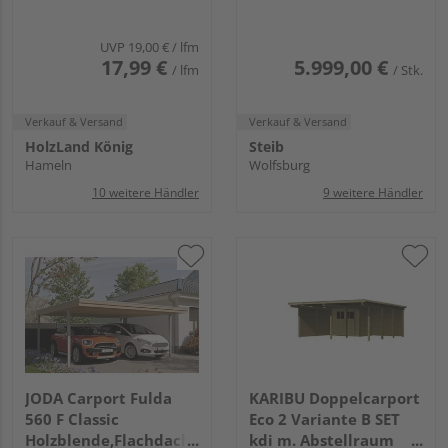
Dacheindeckung
UVP
19,00 €
/ lfm
17,99 €
5.999,00 €
/ lfm
/ Stk.
Verkauf & Versand
Verkauf & Versand
HolzLand König
Steib
Hameln
Wolfsburg
10 weitere Händler
9 weitere Händler
JODA Carport Fulda
KARIBU Doppelcarport
560 F Classic
Eco 2 Variante B SET
Holzblende,Flachdach
kdi m. Abstellraum