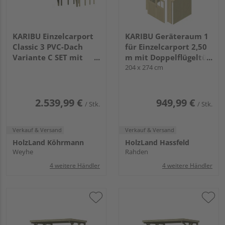
KARIBU Einzelcarport
KARIBU Geräteraum 1
Classic 3 PVC-Dach
für Einzelcarport 2,50
Variante C SET mit
m mit Doppelflügeltür
zwei Einfahrtsbogen
in der Front KDI
204 x 274 cm
PVC
6575x2730x2340mm
2.539,99 €
949,99 €
/ Stk.
/ Stk.
Verkauf & Versand
Verkauf & Versand
HolzLand Köhrmann
HolzLand Hassfeld
Weyhe
Rahden
4 weitere Händler
4 weitere Händler