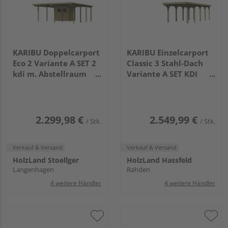
KARIBU Doppelcarport
KARIBU Einzelcarport
Eco 2 Variante A SET 2
Classic 3 Stahl-Dach
kdi m. Abstellraum
Variante A SET KDI
klein PVC
Stahl
5760x5270x2290mm
7775x2730x2340mm
2.299,98 €
2.549,99 €
/ Stk.
/ Stk.
Verkauf & Versand
Verkauf & Versand
HolzLand Stoellger
HolzLand Hassfeld
Langenhagen
Rahden
4 weitere Händler
4 weitere Händler