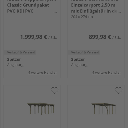
Classic Grundpaket
Einzelcarport 2,50 m
PVC KDI PVC
mit Einflügeltür in der
3945x5630x2370mm
Seite KDI
204 x 274 cm
1.999,98 €
899,98 €
/ Stk.
/ Stk.
Verkauf & Versand
Verkauf & Versand
Spitzer
Spitzer
Augsburg
Augsburg
4 weitere Händler
4 weitere Händler