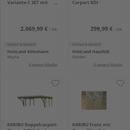
Variante C SET mit
Carport KDI
zwei Einfahrtsbogen
PVC
6575x2730x2340mm
2.069,99 €
299,99 €
/ Stk.
/ Stk.
Verkauf & Versand
Verkauf & Versand
HolzLand Köhrmann
HolzLand Hassfeld
Weyhe
Rahden
4 weitere Händler
4 weitere Händler
KARIBU Doppelcarport
KARIBU Front mit