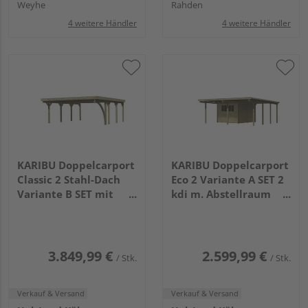
Weyhe
Rahden
4 weitere Händler
4 weitere Händler
KARIBU Doppelcarport
KARIBU Doppelcarport
Classic 2 Stahl-Dach
Eco 2 Variante A SET 2
Variante B SET mit
kdi m. Abstellraum
einem Einfahrtsbogen
mittel PVC
Stahl
5760x5270x2290mm
5860x5630x2370mm
3.849,99 €
2.599,99 €
/ Stk.
/ Stk.
Verkauf & Versand
Verkauf & Versand