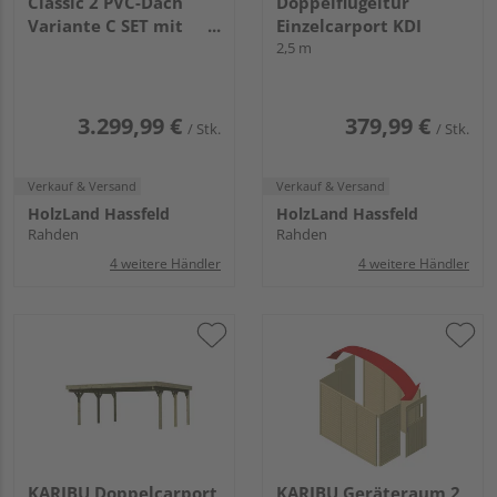
Classic 2 PVC-Dach
Doppelflügeltür
Variante C SET mit
Einzelcarport KDI
zwei Einfahrtsbogen
2,5 m
PVC
4760x5630x2370mm
3.299,99 €
379,99 €
/ Stk.
/ Stk.
Verkauf & Versand
Verkauf & Versand
HolzLand Hassfeld
HolzLand Hassfeld
Rahden
Rahden
4 weitere Händler
4 weitere Händler
KARIBU Doppelcarport
KARIBU Geräteraum 2