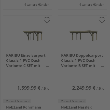
4 weitere Händler
4 weitere Händler
KARIBU Einzelcarport
KARIBU Doppelcarport
Classic 1 PVC-Dach
Classic 1 PVC-Dach
Variante C SET mit
Variante B SET mit
zwei Einfahrtsbogen
einem Einfahrtsbogen
PVC
PVC
2845x2730x2340mm
3945x5630x2370mm
1.599,99 €
2.249,99 €
/ Stk.
/ Stk.
Verkauf & Versand
Verkauf & Versand
HolzLand Köhrmann
HolzLand Hassfeld