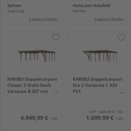
Spitzer
HolzLand Hassfeld
Augsburg
Rahden
4 weitere Händler
4 weitere Händler
KARIBU Doppelcarport
KARIBU Doppelcarport
Classic 3 Stahl-Dach
Eco 2 Variante C KDI
Variante B SET mit
PVC
einem Einfahrtsbogen
5760x5270x2290mm
Stahl
7775x5630x2370mm
UVP
1.849,99 €
/ Stk.
4.949,99 €
1.699,99 €
/ Stk.
/ Stk.