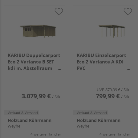
KARIBU Doppelcarport
KARIBU Einzelcarport
Eco 2 Variante B SET
Eco 2 Variante A KDI
kdi m. Abstellraum
PVC
groß, 1 Rückwand PVC
5760x2680x2290mm
5760x5270x2290mm
UVP
879,99 €
/ Stk.
3.079,99 €
799,99 €
/ Stk.
/ Stk.
Verkauf & Versand
Verkauf & Versand
HolzLand Köhrmann
HolzLand Köhrmann
Weyhe
Weyhe
4 weitere Händler
4 weitere Händler