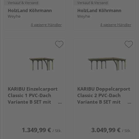
Verkauf & Versand
Verkauf & Versand
HolzLand Köhrmann
HolzLand Köhrmann
Weyhe
Weyhe
4 weitere Händler
4 weitere Händler
KARIBU Einzelcarport
KARIBU Doppelcarport
Classic 1 PVC-Dach
Classic 2 PVC-Dach
Variante B SET mit
Variante B SET mit
einem Einfahrtsbogen
einem Einfahrtsbogen
PVC
PVC
3945x2730x2340mm
5860x5630x2370mm
1.349,99 €
3.049,99 €
/ Stk.
/ Stk.