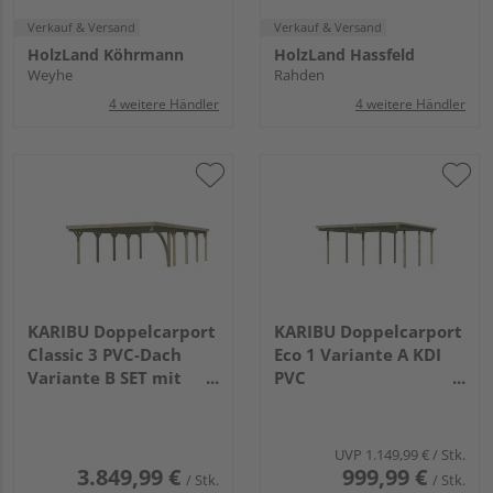
Verkauf & Versand
Verkauf & Versand
HolzLand Köhrmann
HolzLand Hassfeld
Weyhe
Rahden
4 weitere Händler
4 weitere Händler
KARIBU Doppelcarport
KARIBU Doppelcarport
Classic 3 PVC-Dach
Eco 1 Variante A KDI
Variante B SET mit
PVC
einem Einfahrtsbogen
3870x5270x2290mm
PVC
7775x5630x2370mm
UVP
1.149,99 €
/ Stk.
3.849,99 €
999,99 €
/ Stk.
/ Stk.