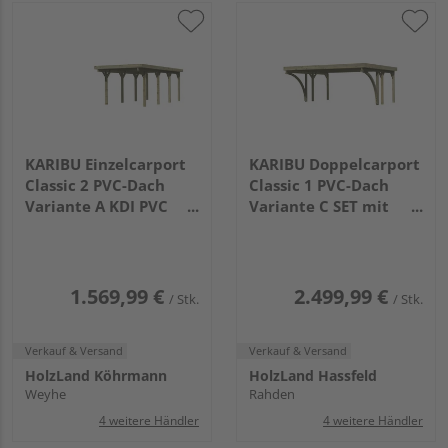
KARIBU Einzelcarport
KARIBU Doppelcarport
Classic 2 PVC-Dach
Classic 1 PVC-Dach
Variante A KDI PVC
Variante C SET mit
7775x2730x2340mm
zwei Einfahrtsbogen
PVC
2845x5630x2370mm
1.569,99 €
2.499,99 €
/ Stk.
/ Stk.
Verkauf & Versand
Verkauf & Versand
HolzLand Köhrmann
HolzLand Hassfeld
Weyhe
Rahden
4 weitere Händler
4 weitere Händler