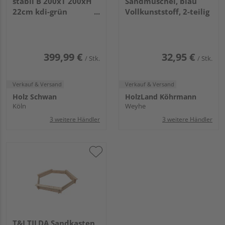
stabil B 200xT 200xH
Sandmuschel, blau
22cm kdi-grün
Vollkunststoff, 2-teilig
Rundhölzer Ø12cm
geblattet
399,99 €
32,95 €
/ Stk.
/ Stk.
Verkauf & Versand
Verkauf & Versand
Holz Schwan
HolzLand Köhrmann
Köln
Weyhe
3 weitere Händler
3 weitere Händler
T&J TILDA Sandkasten