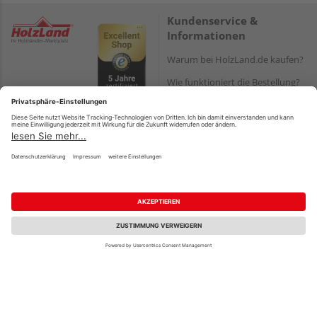
Kundenservice &
Informationen
Warum bei HolzLand.de kaufen?
Wie funktioniert die Bestellung?
Reservierung und Abholung
Versand und Lieferung
Zahlungsarten
Serviceleistungen
HQ-Produkte:
Montageanleitungen
Zahlungsarten
Die HolzLand-Kooperation
PayPal
Vorteile der HolzLand-
Fachhändler
Onlineüberweisung
HolzLand – eine starke
Kreditkarte