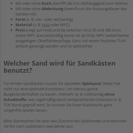
Mit oder ohne
Dach
(betrifft die (Un-)Abhängigkeit vom Wetter)
Mit oder ohne
Abdeckung
(beeinflusst die Nutzungsdauer des
Sandes mit)
Form
(z. B. vier- oder sechseckig)
Material
(z. B.
Holz
oder WPC)
Preis
(Liegt auf HolzLand.de zwischen circa 35 und 385 Euro,
wobei WPC standardmäßig teurer ist als Holz. WPC bedarf keiner
ausgiebigen Oberflächenpflege, kann mit einem feuchten Tuch
einfach gereinigt werden und ist splitterfrei)
Welcher Sand wird für Sandkästen
benutzt?
Für Kinder-Sandkästen nutzen Sie speziellen
Spielsand
. Dieser hat
nicht nur eine optimale Konsistenz, um hieraus ganze
Burgenlandschaften zu bauen. Vielmehr ist er vollständig
ohne
Schadstoffe
, was regelmäßig durch entsprechende Instanzen (z. B.
TÜV Nord) geprüft wird. So können Sie Ihren Nachwuchs ganz
sorgenfrei spielen lassen.
Bitte überwachen Sie aber den Zustand des Spielsandes und wechseln
Sie ihn nach spätestens zwei Jahren aus.