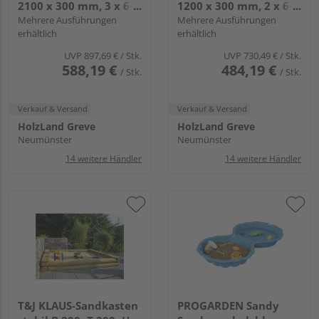
2100 x 300 mm, 3 x 6-
1200 x 300 mm, 2 x 6-
eck
Mehrere Ausführungen
eck
Mehrere Ausführungen
erhältlich
erhältlich
UVP
897,69 €
/ Stk.
UVP
730,49 €
/ Stk.
588,19 €
484,19 €
/ Stk.
/ Stk.
Verkauf & Versand
Verkauf & Versand
HolzLand Greve
HolzLand Greve
Neumünster
Neumünster
14 weitere Händler
14 weitere Händler
T&J KLAUS-Sandkasten
PROGARDEN Sandy