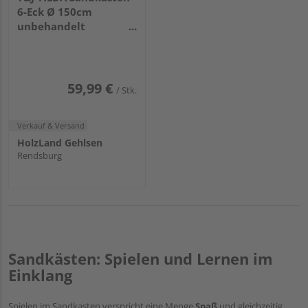
6-Eck Ø 150cm
unbehandelt
Brettware 20mm
59,99 €
/ Stk.
Verkauf & Versand
HolzLand Gehlsen
Rendsburg
Sandkästen: Spielen und Lernen im
Einklang
Spielen im Sandkasten verspricht eine Menge
Spaß
und gleichzeitig