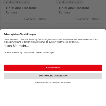
Verkauf & Versand
Verkauf & Versand
HolzLand Hassfeld
HolzLand Hassfeld
Rahden
Rahden
3 weitere Händler
3 weitere Händler
Saicos Additive Ecoline
Saicos Additive Ecoline
MultiTop Zusatz
MultiTop Zusatz
Verzögerer "Slow Down", 0,45
Anti-Slip R10, 0,45 l
l
9,65 €
28,20 €
/ Stk.
/ Stk.
21,44 € / l
62,67 € / l