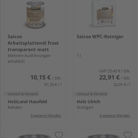
Saicos
Saicos WPC-Reiniger
Arbeitsplattenöl frost
transparent matt
Mehrere Ausführungen
1 l
erhältlich
UVP
25,45 €
/ Stk.
10,15 €
22,91 €
/ Stk.
/ Stk.
81,20 € / l
22,91 € / l
Verkauf & Versand
Verkauf & Versand
HolzLand Hassfeld
Holz Ulrich
Rahden
Stuttgart
4 weitere Händler
4 weitere Händler