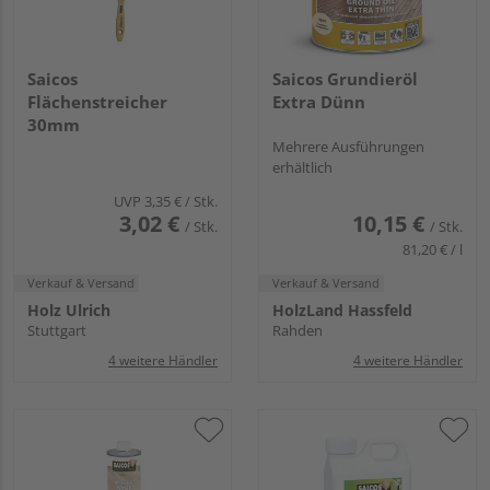
Saicos
Saicos Grundieröl
Flächenstreicher
Extra Dünn
30mm
Mehrere Ausführungen
erhältlich
UVP
3,35 €
/ Stk.
3,02 €
10,15 €
/ Stk.
/ Stk.
81,20 € / l
Verkauf & Versand
Verkauf & Versand
Holz Ulrich
HolzLand Hassfeld
Stuttgart
Rahden
4 weitere Händler
4 weitere Händler