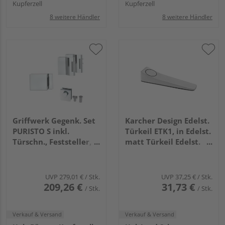
Kupferzell
Kupferzell
8 weitere Händler
8 weitere Händler
Griffwerk Gegenk. Set
Karcher Design Edelst.
PURISTO S inkl.
Türkeil ETK1, in Edelst.
Türschn., Feststeller,
matt Türkeil Edelst.
3tlg. Bänder Chrom-
matt
Optik
UVP
279,01 €
/ Stk.
UVP
37,25 €
/ Stk.
209,26 €
31,73 €
/ Stk.
/ Stk.
Verkauf & Versand
Verkauf & Versand