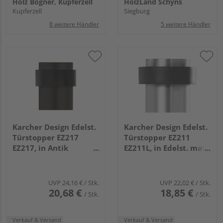
Holz Bögner, Kupferzell
HolzLand Schyns
Kupferzell
Siegburg
8 weitere Händler
5 weitere Händler
Karcher Design Edelst.
Karcher Design Edelst.
Türstopper EZ217
Türstopper EZ211
EZ217, in Antik
EZ211L, in Edelst. matt
Bronzeoptik
Türstopper Edelst.
Türstopper Antik
matt
Bronzeoptik
UVP
24,16 €
/ Stk.
UVP
22,02 €
/ Stk.
20,68 €
18,85 €
/ Stk.
/ Stk.
Verkauf & Versand
Verkauf & Versand