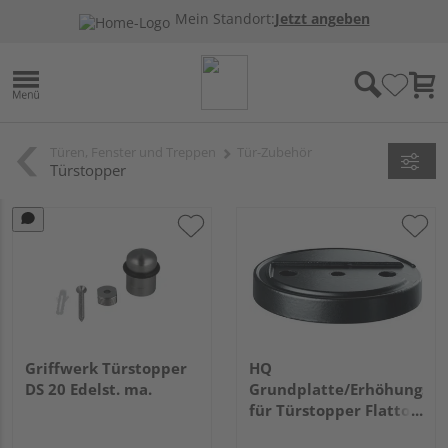
Mein Standort:
Jetzt angeben
Türen, Fenster und Treppen
Tür-Zubehör
Türstopper
Griffwerk Türstopper
HQ
DS 20 Edelst. ma.
Grundplatte/Erhöhungspl
für Türstopper Flatto,
Silikon schwarz, Ø