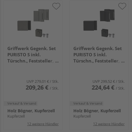
Griffwerk Gegenk. Set
Griffwerk Gegenk. Set
PURISTO S inkl.
PURISTO S inkl.
Türschn., Feststeller,
Türschn., Feststeller,
3tlg. Bänder
Magnetfalle, 3tlg.
Kaschmirgrau
Bänder
Graphitschwarz
UVP
279,01 €
/ Stk.
UVP
299,52 €
/ Stk.
209,26 €
224,64 €
/ Stk.
/ Stk.
Verkauf & Versand
Verkauf & Versand
Holz Bögner, Kupferzell
Holz Bögner, Kupferzell
Kupferzell
Kupferzell
12 weitere Händler
12 weitere Händler