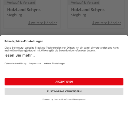
Verkauf & Versand
Verkauf & Versand
HolzLand Schyns
HolzLand Schyns
Siegburg
Siegburg
4 weitere Händler
4 weitere Händler
Karcher Design EGD
Karcher Design Edelst.
100, Feststellriegel für
Türstopper EZ217
doppelflüglige Glastür
EZ217, Türstopper
Montage oben
Kosmos Schwarz
UVP
23,92 €
/ Stk.
UVP
23,56 €
/ Stk.
20,42 €
20,16 €
/ Stk.
/ Stk.