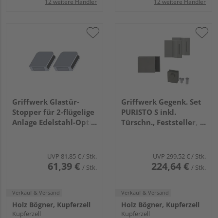
12 weitere Händler
12 weitere Händler
Griffwerk Glastür-
Griffwerk Gegenk. Set
Stopper für 2-flügelige
PURISTO S inkl.
Anlage Edelstahl-Optik
Türschn., Feststeller,
ma.
Magnetfalle, 3tlg.
Bänder Kaschmirgrau
UVP
81,85 €
/ Stk.
UVP
299,52 €
/ Stk.
61,39 €
224,64 €
/ Stk.
/ Stk.
Verkauf & Versand
Verkauf & Versand
Holz Bögner, Kupferzell
Holz Bögner, Kupferzell
Kupferzell
Kupferzell