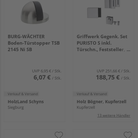
BURG-WÄCHTER
Griffwerk Gegenk. Set
Boden-Türstopper TSB
PURISTO S inkl.
2145 Ni SB
Türschn., Feststeller,
3tlg. Bänder Edelst.
ma.
UVP
6,95 €
/ Stk.
UVP
251,66 €
/ Stk.
6,07 €
188,75 €
/ Stk.
/ Stk.
Verkauf & Versand
Verkauf & Versand
HolzLand Schyns
Holz Bögner, Kupferzell
Siegburg
Kupferzell
13 weitere Händler