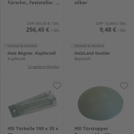
Türschn., Feststeller,
silber
3tlg. Bänder Edelst.
ma.
UVP
341,93 €
/ Stk.
UVP
10,49 €
/ Stk.
256,45 €
9,48 €
/ Stk.
/ Stk.
Verkauf & Versand
Verkauf & Versand
Holz Bögner, Kupferzell
HolzLand Dostler
Kupferzell
Bayreuth
12 weitere Händler
HSI Türkeile 100 x 35 x
HSI Türstopper