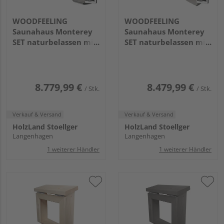
WOODFEELING
WOODFEELING
Saunahaus Monterey
Saunahaus Monterey
SET naturbelassen mit
SET naturbelassen mit
Ofen 9kW Bio ext. Strg.
Ofen 9kW ext. Strg.
2163x5735x2440mm
2163x5735x2440mm
8.779,99 €
8.479,99 €
/ Stk.
/ Stk.
Verkauf & Versand
Verkauf & Versand
HolzLand Stoellger
HolzLand Stoellger
Langenhagen
Langenhagen
1 weiterer Händler
1 weiterer Händler