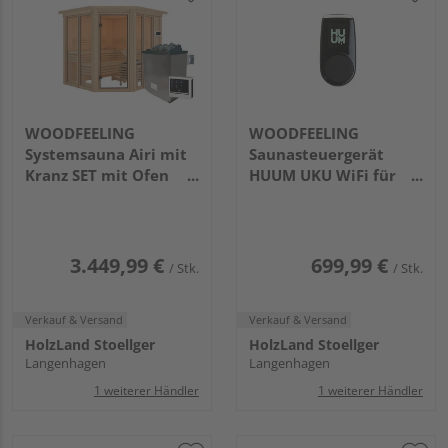
WOODFEELING
WOODFEELING
Systemsauna Airi mit
Saunasteuergerät
Kranz SET mit Ofen
HUUM UKU WiFi für
9kW ext. Strg.
Saunaöfen und Bio-
2100x2100x2020mm
Öfen bis 18kW
Leistung
3.449,99 €
699,99 €
/ Stk.
/ Stk.
Verkauf & Versand
Verkauf & Versand
HolzLand Stoellger
HolzLand Stoellger
Langenhagen
Langenhagen
1 weiterer Händler
1 weiterer Händler