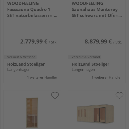
WOODFEELING
WOODFEELING
Fasssauna Quadro 1
Saunahaus Monterey
SET naturbelassen mit
SET schwarz mit Ofen
Ofen 9kW Bio ext. Strg.
9kW ext. Strg.
1750x1990x2050mm
2163x5735x2440mm
2.779,99 €
8.879,99 €
/ Stk.
/ Stk.
Verkauf & Versand
Verkauf & Versand
HolzLand Stoellger
HolzLand Stoellger
Langenhagen
Langenhagen
1 weiterer Händler
1 weiterer Händler