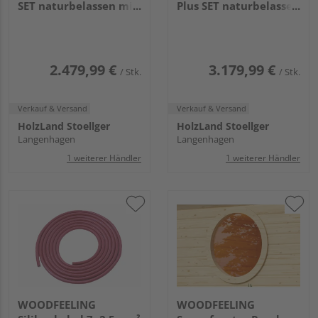
SET naturbelassen mit
Plus SET naturbelassen
Ofen 9kW ext. Strg.
mit Ofen 9kW ext.
1750x1990x2050mm
Strg. bio
1750x2425x2050mm
2.479,99 €
3.179,99 €
/ Stk.
/ Stk.
Verkauf & Versand
Verkauf & Versand
HolzLand Stoellger
HolzLand Stoellger
Langenhagen
Langenhagen
1 weiterer Händler
1 weiterer Händler
WOODFEELING
WOODFEELING