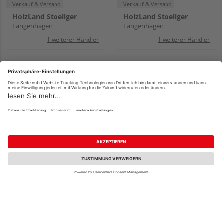
Verkauf & Versand
Verkauf & Versand
HolzLand Stoellger
HolzLand Stoellger
Langenhagen
Langenhagen
1 weiterer Händler
1 weiterer Händler
WOODFEELING
WOODFEELING
Saunahaus Ares 1 SET
Saunahaus Ares 1 SET
naturbelassen /
naturbelassen /
graualuminium mit
graualuminium mit
Ofen 9kW ext. Strg
Ofen 9kW Bio ext. Strg
2760x1910x2315mm
2760x1910x2315mm
3.979,99 €
4.279,99 €
/ Stk.
/ Stk.