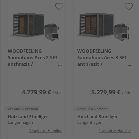
WOODFEELING
WOODFEELING
Saunahaus Ares 2 SET
Saunahaus Ares 3 SET
anthrazit /
anthrazit /
graualuminium mit
graualuminium mit
Ofen 9kW ext. Strg.
Ofen 9kW extg. Strg
2760x2310x2315mm
2760x2760x2315mm
4.779,99 €
5.279,99 €
/ Stk.
/ Stk.
Verkauf & Versand
Verkauf & Versand
HolzLand Stoellger
HolzLand Stoellger
Langenhagen
Langenhagen
1 weiterer Händler
1 weiterer Händler