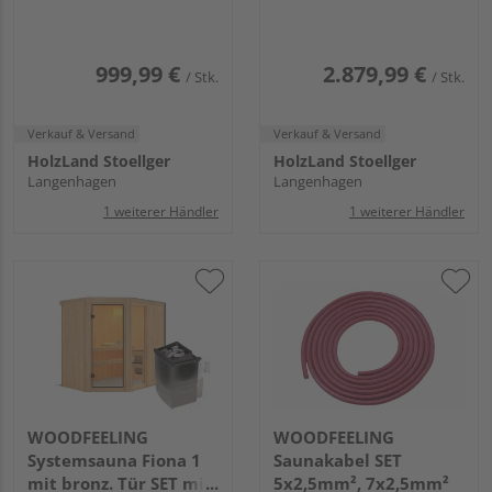
Steuerung
Strg.
1750x2425x2050mm
999,99 €
2.879,99 €
/ Stk.
/ Stk.
Verkauf & Versand
Verkauf & Versand
HolzLand Stoellger
HolzLand Stoellger
Langenhagen
Langenhagen
1 weiterer Händler
1 weiterer Händler
WOODFEELING
WOODFEELING
Systemsauna Fiona 1
Saunakabel SET
mit bronz. Tür SET mit
5x2,5mm², 7x2,5mm²