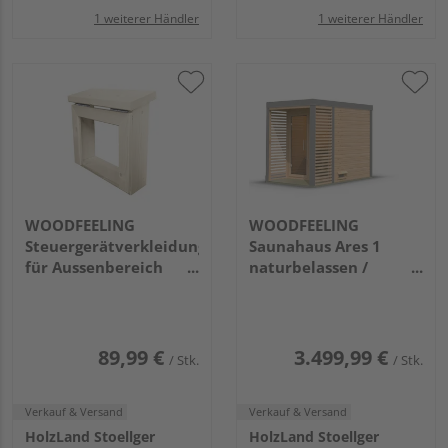
1 weiterer Händler
1 weiterer Händler
WOODFEELING
WOODFEELING
Steuergerätverkleidung
Saunahaus Ares 1
für Aussenbereich
naturbelassen /
340x318x157mm
staubgrau
(B/H/T) Bausatz VK
2760x1910x2315mm
weiß
89,99 €
3.499,99 €
/ Stk.
/ Stk.
Verkauf & Versand
Verkauf & Versand
HolzLand Stoellger
HolzLand Stoellger