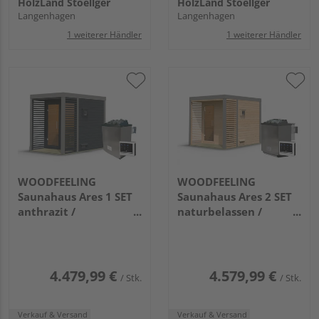
HolzLand Stoellger
HolzLand Stoellger
Langenhagen
Langenhagen
1 weiterer Händler
1 weiterer Händler
WOODFEELING
WOODFEELING
Saunahaus Ares 1 SET
Saunahaus Ares 2 SET
anthrazit /
naturbelassen /
graualuminium mit
graualuminium mit
Ofen 9kW ext. Strg.
Ofen 9kW Bio ext. Strg.
2760x1910x2315mm
2760x2310x2315mm
4.479,99 €
4.579,99 €
/ Stk.
/ Stk.
Verkauf & Versand
Verkauf & Versand