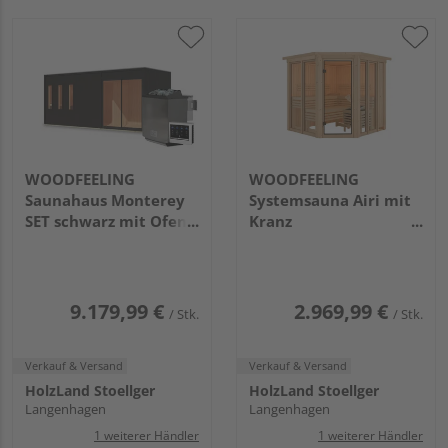
WOODFEELING
WOODFEELING
Saunahaus Monterey
Systemsauna Airi mit
SET schwarz mit Ofen
Kranz
9kW Bio ext. Strg.
2100x2100x2020mm
2163x5735x2440mm
9.179,99 €
2.969,99 €
/ Stk.
/ Stk.
Verkauf & Versand
Verkauf & Versand
HolzLand Stoellger
HolzLand Stoellger
Langenhagen
Langenhagen
1 weiterer Händler
1 weiterer Händler