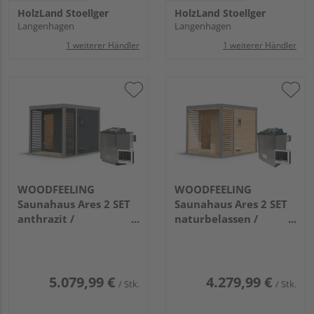
HolzLand Stoellger
HolzLand Stoellger
Langenhagen
Langenhagen
1 weiterer Händler
1 weiterer Händler
WOODFEELING
WOODFEELING
Saunahaus Ares 2 SET
Saunahaus Ares 2 SET
anthrazit /
naturbelassen /
graualuminium mit
graualuminium mit
Ofen 9kW Bio ext. Strg.
Ofen 9kW ext. Strg.
2760x2310x2315mm
2760x2310x2315mm
5.079,99 €
4.279,99 €
/ Stk.
/ Stk.