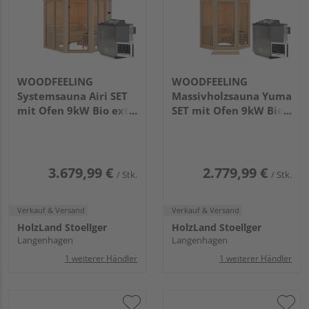
WOODFEELING
WOODFEELING
Systemsauna Airi SET
Massivholzsauna Yuma
mit Ofen 9kW Bio ext.
SET mit Ofen 9kW Bio
Strg.
ext. Strg.
1960x1960x1980mm
1580x1580x2070mm
3.679,99 €
2.779,99 €
/ Stk.
/ Stk.
Verkauf & Versand
Verkauf & Versand
HolzLand Stoellger
HolzLand Stoellger
Langenhagen
Langenhagen
1 weiterer Händler
1 weiterer Händler