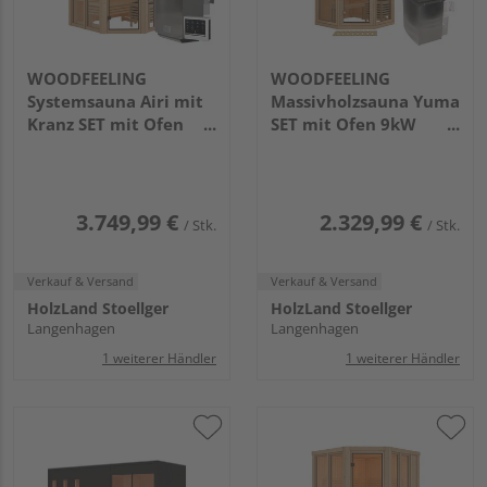
WOODFEELING
WOODFEELING
Systemsauna Airi mit
Massivholzsauna Yuma
Kranz SET mit Ofen
SET mit Ofen 9kW
9kW Bio ext. Strg.
integr. Strg.
2100x2100x2020mm
1580x1580x2070mm
3.749,99 €
2.329,99 €
/ Stk.
/ Stk.
Verkauf & Versand
Verkauf & Versand
HolzLand Stoellger
HolzLand Stoellger
Langenhagen
Langenhagen
1 weiterer Händler
1 weiterer Händler