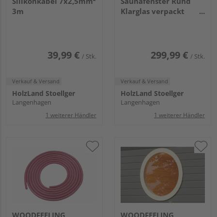
Silikonkabel 7x2,5mm²
Saunafenster Rund
3m
Klarglas verpackt
naturbelassen
39,99 €
299,99 €
/ Stk.
/ Stk.
Verkauf & Versand
Verkauf & Versand
HolzLand Stoellger
HolzLand Stoellger
Langenhagen
Langenhagen
1 weiterer Händler
1 weiterer Händler
WOODFEELING
WOODFEELING