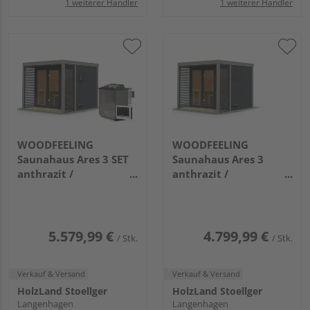
1 weiterer Händler
1 weiterer Händler
WOODFEELING
WOODFEELING
Saunahaus Ares 3 SET
Saunahaus Ares 3
anthrazit /
anthrazit /
graualuminium mit
graualuminium
Ofen 9kW Bio extg.
2760x2760x2315mm
Strg
2760x2760x2315mm
5.579,99 €
4.799,99 €
/ Stk.
/ Stk.
Verkauf & Versand
Verkauf & Versand
HolzLand Stoellger
HolzLand Stoellger
Langenhagen
Langenhagen