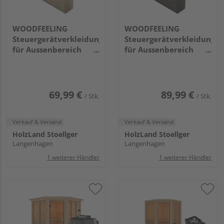
WOODFEELING
WOODFEELING
Steuergerätverkleidung
Steuergerätverkleidung
für Aussenbereich
für Aussenbereich
340x318x157mm
340x318x157mm
(B/H/T) Bausatz VK
(B/H/T) Bausatz VK
naturbelassen
terragrau
69,99 €
89,99 €
/ Stk.
/ Stk.
Verkauf & Versand
Verkauf & Versand
HolzLand Stoellger
HolzLand Stoellger
Langenhagen
Langenhagen
1 weiterer Händler
1 weiterer Händler