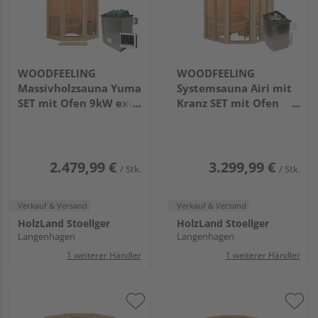
WOODFEELING
WOODFEELING
Massivholzsauna Yuma
Systemsauna Airi mit
SET mit Ofen 9kW ext.
Kranz SET mit Ofen
Strg.
9kW integr. Strg.
1580x1580x2070mm
2100x2100x2020mm
2.479,99 €
3.299,99 €
/ Stk.
/ Stk.
Verkauf & Versand
Verkauf & Versand
HolzLand Stoellger
HolzLand Stoellger
Langenhagen
Langenhagen
1 weiterer Händler
1 weiterer Händler