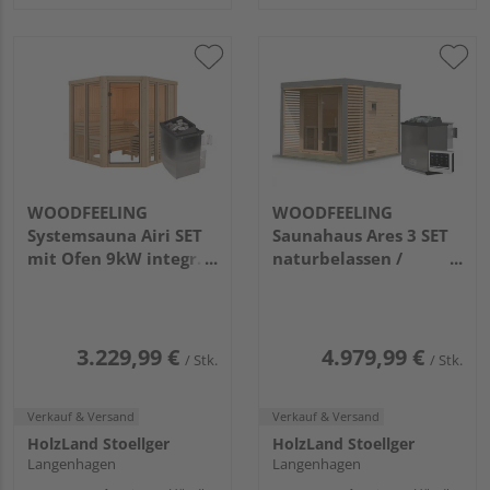
WOODFEELING
WOODFEELING
Systemsauna Airi SET
Saunahaus Ares 3 SET
mit Ofen 9kW integr.
naturbelassen /
Strg.
graualuminium mit
1960x1960x1980mm
Ofen 9kW Bio ext. Strg.
2760x2760x2315mm
3.229,99 €
4.979,99 €
/ Stk.
/ Stk.
Verkauf & Versand
Verkauf & Versand
HolzLand Stoellger
HolzLand Stoellger
Langenhagen
Langenhagen