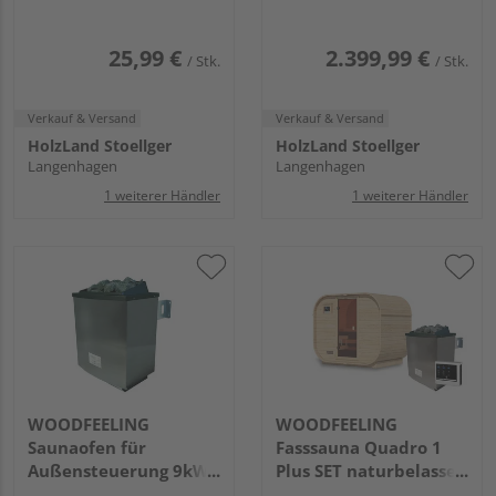
25,99 €
2.399,99 €
/ Stk.
/ Stk.
Verkauf & Versand
Verkauf & Versand
HolzLand Stoellger
HolzLand Stoellger
Langenhagen
Langenhagen
1 weiterer Händler
1 weiterer Händler
WOODFEELING
WOODFEELING
Saunaofen für
Fasssauna Quadro 1
Außensteuerung 9kW
Plus SET naturbelassen
SET mit WiFi-
mit Ofen 9kW ext.