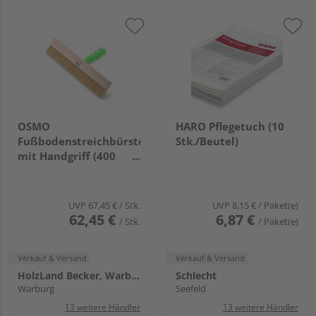
OSMO
HARO Pflegetuch (10
Fußbodenstreichbürste
Stk./Beutel)
mit Handgriff (400
mm)
UVP
67,45 €
/ Stk.
UVP
8,15 €
/ Paket(e)
62,45 €
6,87 €
/ Stk.
/ Paket(e)
Verkauf & Versand
Verkauf & Versand
HolzLand Becker, Warburg
Schlecht
Warburg
Seefeld
13 weitere Händler
13 weitere Händler