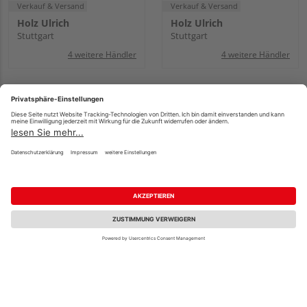
Verkauf & Versand
Verkauf & Versand
Holz Ulrich
Holz Ulrich
Stuttgart
Stuttgart
4 weitere Händler
4 weitere Händler
Saicos
ferax Streichbürste
Flächenstreicher
für Öle
30mm
UVP
3,35 €
/ Stk.
3,02 €
32,95 €
/ Stk.
/ Stk.