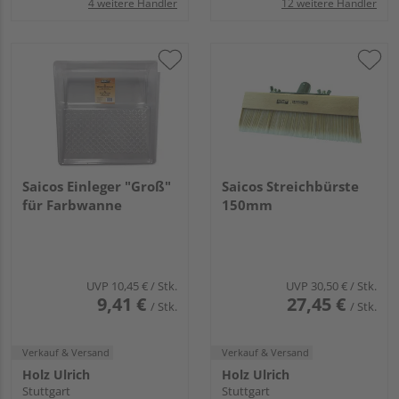
4 weitere Händler
12 weitere Händler
Saicos Einleger "Groß"
Saicos Streichbürste
für Farbwanne
150mm
UVP
10,45 €
/ Stk.
UVP
30,50 €
/ Stk.
9,41 €
27,45 €
/ Stk.
/ Stk.
Verkauf & Versand
Verkauf & Versand
Holz Ulrich
Holz Ulrich
Stuttgart
Stuttgart