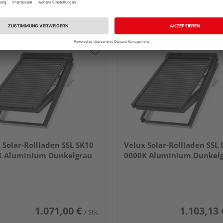
rt
Stuttgart
 Solar-Rollladen SSL SK10
Velux Solar-Rollladen SSL
K Aluminium Dunkelgrau
0000K Aluminium Dunkel
1.071,00 €
1.103,13 
/ Stk.