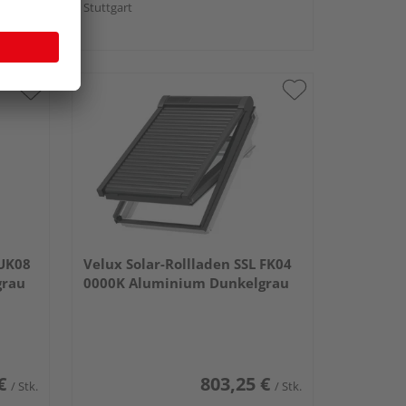
Stuttgart
 UK08
Velux Solar-Rollladen SSL FK04
grau
0000K Aluminium Dunkelgrau
€
803,25 €
/ Stk.
/ Stk.