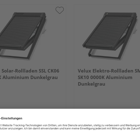
 Solar-Rollladen SSL CK06
Velux Elektro-Rollladen S
K Aluminium Dunkelgrau
SK10 0000K Aluminium
Dunkelgrau
790,16 €
848,47 
/ Stk.
 & Versand
durch Ihren Händler
Verkauf & Versand
durch Ihren Händl
lrich
Holz Ulrich