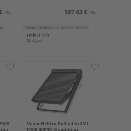
€
567,63 €
/ Stk.
/ Stk.
er
Verkauf & Versand
durch Ihren Händler
Holz Ulrich
Stuttgart
 PK08
Velux Elektro-Rollladen SML
grau
FK06 0000K Aluminium