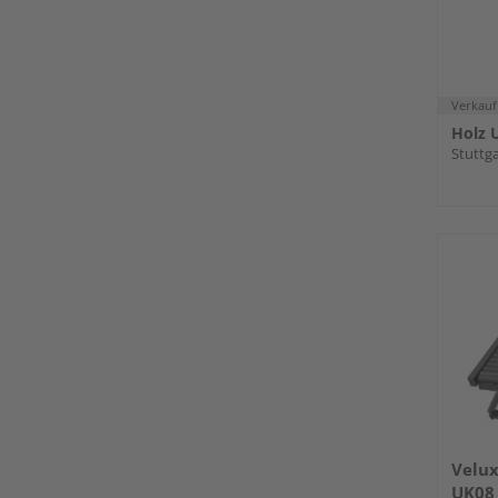
Verkauf
Holz U
Stuttga
Velux
UK08