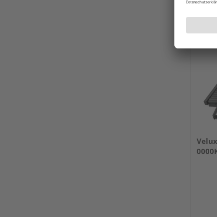
Stuttga
Velux
0000