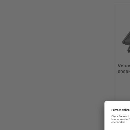
Velux
0000
Verkauf
Holz U