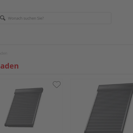
laden
laden