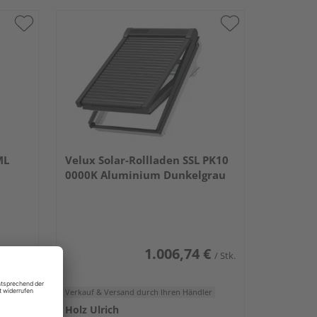
ML
Velux Solar-Rollladen SSL PK10
0000K Aluminium Dunkelgrau
€
1.006,74 €
/ Stk.
/ Stk.
er
Verkauf & Versand
durch Ihren Händler
Holz Ulrich