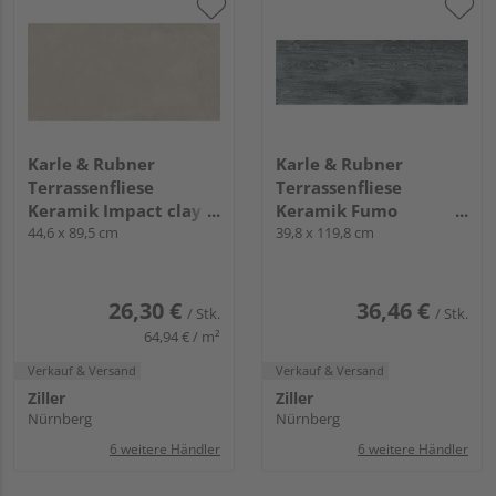
Karle & Rubner
Karle & Rubner
Terrassenfliese
Terrassenfliese
Keramik Impact clay
Keramik Fumo
glatt TERRACON®
44,6 x 89,5 cm
anthrazit glatt
39,8 x 119,8 cm
Impact - 20 mm stark
TERRACON® - 20 mm
stark
26,30 €
36,46 €
/ Stk.
/ Stk.
64,94 € / m²
Verkauf & Versand
Verkauf & Versand
Ziller
Ziller
Nürnberg
Nürnberg
6 weitere Händler
6 weitere Händler