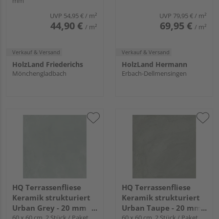
mm
UVP
54,95 €
/ m²
UVP
79,95 €
/ m²
44,90 €
69,95 €
/ m²
/ m²
Verkauf & Versand
Verkauf & Versand
HolzLand Friederichs
HolzLand Hermann
Mönchengladbach
Erbach-Dellmensingen
HQ Terrassenfliese
HQ Terrassenfliese
Keramik strukturiert
Keramik strukturiert
Urban Grey - 20 mm
Urban Taupe - 20 mm
stark
60 x 60 cm, 2 Stück / Paket
stark
60 x 60 cm, 2 Stück / Paket