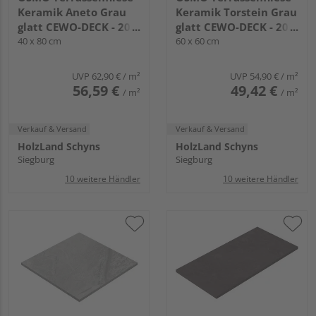
Keramik Aneto Grau
Keramik Torstein Grau
glatt CEWO-DECK - 20
glatt CEWO-DECK - 20
mm stark
40 x 80 cm
mm stark
60 x 60 cm
UVP
62,90 €
/ m²
UVP
54,90 €
/ m²
56,59 €
49,42 €
/ m²
/ m²
Verkauf & Versand
Verkauf & Versand
HolzLand Schyns
HolzLand Schyns
Siegburg
Siegburg
10 weitere Händler
10 weitere Händler