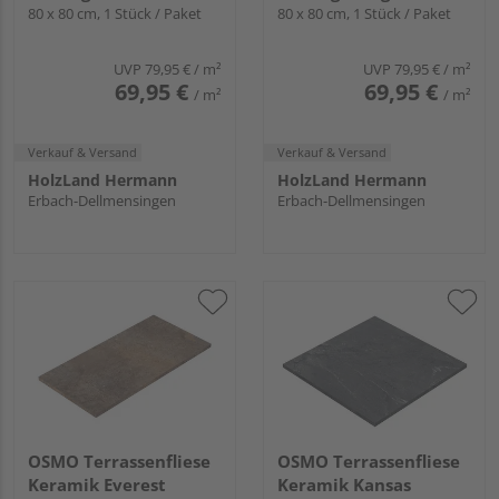
mm stark
80 x 80 cm, 1 Stück / Paket
mm stark
80 x 80 cm, 1 Stück / Paket
UVP
79,95 €
/ m²
UVP
79,95 €
/ m²
69,95 €
69,95 €
/ m²
/ m²
Verkauf & Versand
Verkauf & Versand
HolzLand Hermann
HolzLand Hermann
Erbach-Dellmensingen
Erbach-Dellmensingen
OSMO Terrassenfliese
OSMO Terrassenfliese
Keramik Everest
Keramik Kansas