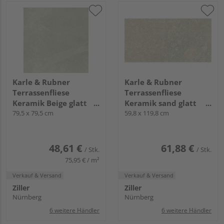
Karle & Rubner
Karle & Rubner
Terrassenfliese
Terrassenfliese
Keramik Beige glatt
Keramik sand glatt
TERRACON® Crossing -
79,5 x 79,5 cm
TERRACON® Athos
59,8 x 119,8 cm
20 mm stark
Rock - 20 mm stark
48,61 €
61,88 €
/ Stk.
/ Stk.
75,95 € / m²
Verkauf & Versand
Verkauf & Versand
Ziller
Ziller
Nürnberg
Nürnberg
6 weitere Händler
6 weitere Händler