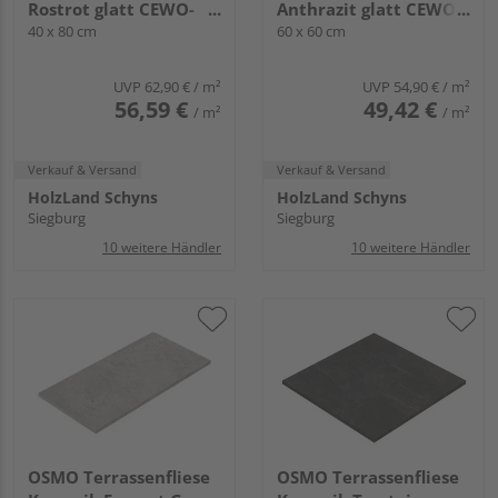
Rostrot glatt CEWO-
Anthrazit glatt CEWO-
DECK - 20 mm stark
40 x 80 cm
DECK - 20 mm stark
60 x 60 cm
UVP
62,90 €
/ m²
UVP
54,90 €
/ m²
56,59 €
49,42 €
/ m²
/ m²
Verkauf & Versand
Verkauf & Versand
HolzLand Schyns
HolzLand Schyns
Siegburg
Siegburg
10 weitere Händler
10 weitere Händler
OSMO Terrassenfliese
OSMO Terrassenfliese