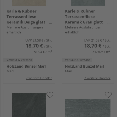
Karle & Rubner
Karle & Rubner
Terrassenfliese
Terrassenfliese
Keramik Beige glatt
Keramik Grau glatt
TERRACON® Ardesia -
Mehrere Ausführungen
TERRACON® Ardesia -
Mehrere Ausführungen
erhältlich
erhältlich
20 mm stark
20 mm stark
UVP
21,58 €
/ Stk.
UVP
21,58 €
/ Stk.
18,70 €
18,70 €
/ Stk.
/ Stk.
51,94 € / m²
51,94 € / m²
Verkauf & Versand
Verkauf & Versand
HolzLand Bunzel Marl
HolzLand Bunzel Marl
Marl
Marl
7 weitere Händler
7 weitere Händler