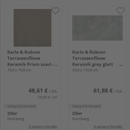
Karle & Rubner
Karle & Rubner
Terrassenfliese
Terrassenfliese
Keramik Prism suede
Keramik grey glatt
glatt TERRACON®
79,8 x 79,8 cm
TERRACON® Athos
59,8 x 119,8 cm
Prism - 20 mm stark
Rock - 20 mm stark
48,61 €
61,88 €
/ Stk.
/ Stk.
75,95 € / m²
Verkauf & Versand
Verkauf & Versand
Ziller
Ziller
Nürnberg
Nürnberg
6 weitere Händler
6 weitere Händler