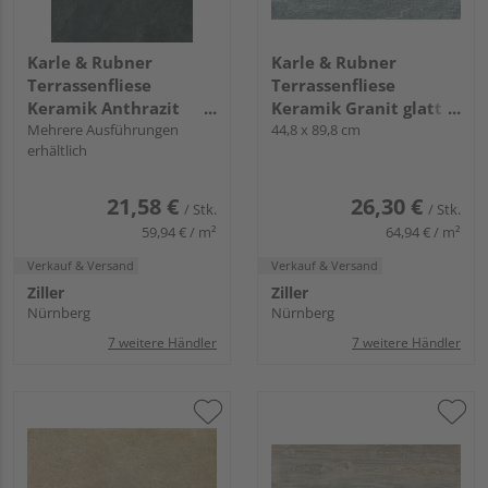
Karle & Rubner
Karle & Rubner
Terrassenfliese
Terrassenfliese
Keramik Anthrazit
Keramik Granit glatt
glatt TERRACON®
Mehrere Ausführungen
TERRACON® Tavola -
44,8 x 89,8 cm
erhältlich
Ardesia - 20 mm stark
20 mm stark
21,58 €
26,30 €
/ Stk.
/ Stk.
59,94 € / m²
64,94 € / m²
Verkauf & Versand
Verkauf & Versand
Ziller
Ziller
Nürnberg
Nürnberg
7 weitere Händler
7 weitere Händler