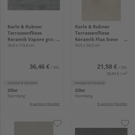
Karle & Rubner
Karle & Rubner
Terrassenfliese
Terrassenfliese
Keramik Vapore grau
Keramik Flux bone
glatt TERRACON® - 20
39,8 x 119,8 cm
glatt TERRACON® Flux
59,5 x 59,5 cm
mm stark
- 20 mm stark
36,46 €
21,58 €
/ Stk.
/ Stk.
59,94 € / m²
Verkauf & Versand
Verkauf & Versand
Ziller
Ziller
Nürnberg
Nürnberg
6 weitere Händler
6 weitere Händler