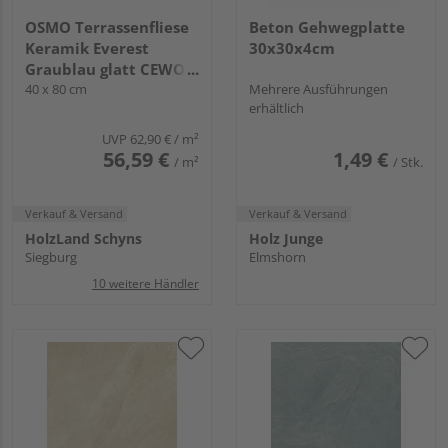
OSMO Terrassenfliese
Beton Gehwegplatte
Keramik Everest
30x30x4cm
Graublau glatt CEWO-
DECK - 20 mm stark
40 x 80 cm
Mehrere Ausführungen
erhältlich
UVP
62,90 €
/ m²
56,59 €
1,49 €
/ m²
/ Stk.
Verkauf & Versand
Verkauf & Versand
HolzLand Schyns
Holz Junge
Siegburg
Elmshorn
10 weitere Händler