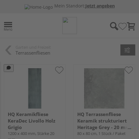
Mein Standort:
Jetzt angeben
Garten und Freizeit
Terrassenfliesen
HQ Keramikfliese
HQ Terrassenfliese
KeraDec Livollo Holz
Keramik strukturiert
Grigio
Heritage Grey - 20 mm
1200 x 400 mm, Stärke 20
stark
80 x 80 cm, 1 Stück / Paket