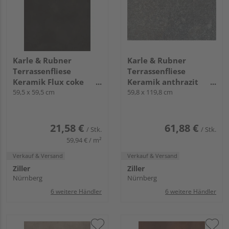
Karle & Rubner
Karle & Rubner
Terrassenfliese
Terrassenfliese
Keramik Flux coke
Keramik anthrazit
glatt TERRACON® Flux
59,5 x 59,5 cm
glatt TERRACON®
59,8 x 119,8 cm
- 20 mm stark
Athos Rock - 20 mm
stark
21,58 €
61,88 €
/ Stk.
/ Stk.
59,94 € / m²
Verkauf & Versand
Verkauf & Versand
Ziller
Ziller
Nürnberg
Nürnberg
6 weitere Händler
6 weitere Händler