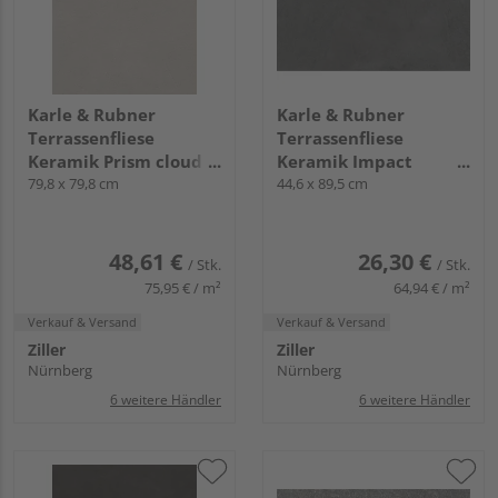
Karle & Rubner
Karle & Rubner
Terrassenfliese
Terrassenfliese
Keramik Prism cloud
Keramik Impact
glatt TERRACON®
79,8 x 79,8 cm
graphit glatt
44,6 x 89,5 cm
Prism - 20 mm stark
TERRACON® Impact -
20 mm stark
48,61 €
26,30 €
/ Stk.
/ Stk.
75,95 € / m²
64,94 € / m²
Verkauf & Versand
Verkauf & Versand
Ziller
Ziller
Nürnberg
Nürnberg
6 weitere Händler
6 weitere Händler