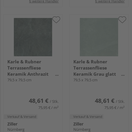
6 weitere Händler
6 weitere Händler
Karle & Rubner
Karle & Rubner
Terrassenfliese
Terrassenfliese
Keramik Anthrazit
Keramik Grau glatt
glatt TERRACON®
79,5 x 79,5 cm
TERRACON® Crossing -
79,5 x 79,5 cm
Crossing - 20 mm stark
20 mm stark
48,61 €
48,61 €
/ Stk.
/ Stk.
75,95 € / m²
75,95 € / m²
Verkauf & Versand
Verkauf & Versand
Ziller
Ziller
Nürnberg
Nürnberg