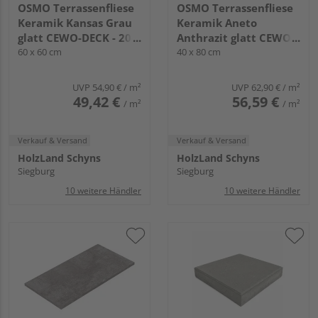
OSMO Terrassenfliese
OSMO Terrassenfliese
Keramik Kansas Grau
Keramik Aneto
glatt CEWO-DECK - 20
Anthrazit glatt CEWO-
mm stark
60 x 60 cm
DECK - 20 mm stark
40 x 80 cm
UVP
54,90 €
/ m²
UVP
62,90 €
/ m²
49,42 €
56,59 €
/ m²
/ m²
Verkauf & Versand
Verkauf & Versand
HolzLand Schyns
HolzLand Schyns
Siegburg
Siegburg
10 weitere Händler
10 weitere Händler