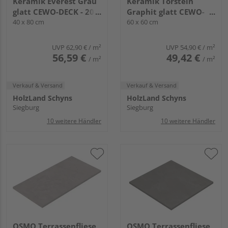
Keramik Everest Grau
Keramik Torstein
glatt CEWO-DECK - 20
Graphit glatt CEWO-
mm stark
40 x 80 cm
DECK - 20 mm stark
60 x 60 cm
UVP
62,90 €
/ m²
UVP
54,90 €
/ m²
56,59 €
49,42 €
/ m²
/ m²
Verkauf & Versand
Verkauf & Versand
HolzLand Schyns
HolzLand Schyns
Siegburg
Siegburg
10 weitere Händler
10 weitere Händler
OSMO Terrassenfliese
OSMO Terrassenfliese