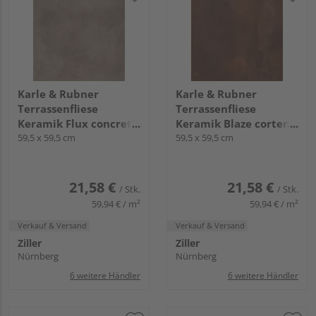
Karle & Rubner
Karle & Rubner
Terrassenfliese
Terrassenfliese
Keramik Flux concrete
Keramik Blaze corten
glatt TERRACON® Flux
59,5 x 59,5 cm
glatt TERRACON®
59,5 x 59,5 cm
- 20 mm stark
Blaze - 20 mm stark
21,58 €
21,58 €
/ Stk.
/ Stk.
59,94 € / m²
59,94 € / m²
Verkauf & Versand
Verkauf & Versand
Ziller
Ziller
Nürnberg
Nürnberg
6 weitere Händler
6 weitere Händler