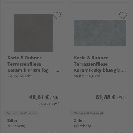
Karle & Rubner
Karle & Rubner
Terrassenfliese
Terrassenfliese
Keramik Prism fog
Keramik sky blue glatt
glatt TERRACON®
79,8 x 79,8 cm
TERRACON® Athos
59,8 x 119,8 cm
Prism - 20 mm stark
Rock - 20 mm stark
48,61 €
61,88 €
/ Stk.
/ Stk.
75,95 € / m²
Verkauf & Versand
Verkauf & Versand
Ziller
Ziller
Nürnberg
Nürnberg