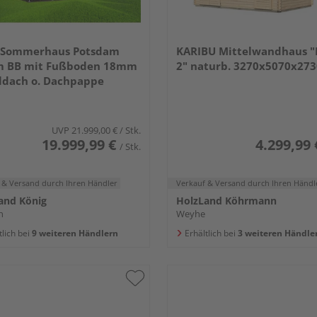
 Sommerhaus Potsdam
KARIBU Mittelwandhaus "
 BB mit Fußboden 18mm
2" naturb. 3270x5070x2
ldach o. Dachpappe
UVP
21.999,00 €
/ Stk.
19.999,99 €
4.299,99 
/ Stk.
 & Versand
durch Ihren Händler
Verkauf & Versand
durch Ihren Händl
and König
HolzLand Köhrmann
n
Weyhe
tlich bei
9 weiteren Händlern
Erhältlich bei
3 weiteren Händle