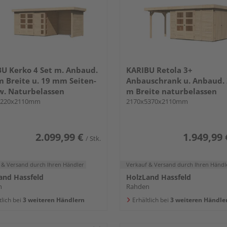
U Kerko 4 Set m. Anbaud.
KARIBU Retola 3+
m Breite u. 19 mm Seiten-
Anbauschrank u. Anbaud. 
w. Naturbelassen
m Breite naturbelassen
5220x2110mm
2170x5370x2110mm
2.099,99 €
1.949,99 
/ Stk.
 & Versand
durch Ihren Händler
Verkauf & Versand
durch Ihren Händl
and Hassfeld
HolzLand Hassfeld
n
Rahden
tlich bei
3 weiteren Händlern
Erhältlich bei
3 weiteren Händle