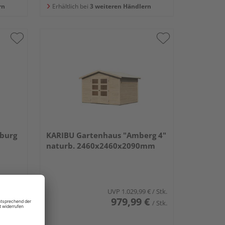
rn
Erhältlich bei
3 weiteren Händlern
burg
KARIBU Gartenhaus "Amberg 4"
naturb. 2460x2460x2090mm
UVP
1.029,99 €
/ Stk.
€
979,99 €
/ Stk.
/ Stk.