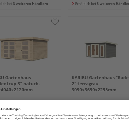
tlich bei
3 weiteren Händlern
Erhältlich bei
3 weiteren Händle
BU Gartenhaus
KARIBU Gartenhaus "Rade
entrup 3" naturb.
2" terragrau
x4040x2120mm
3090x3690x2295mm
1.949,99 €
3.539,99 
/ Stk.