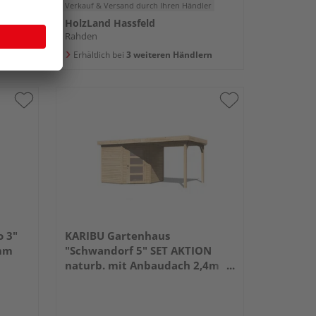
er
Verkauf & Versand
durch Ihren Händler
HolzLand Hassfeld
Rahden
rn
Erhältlich bei
3 weiteren Händlern
o 3"
KARIBU Gartenhaus
mm
"Schwandorf 5" SET AKTION
naturb. mit Anbaudach 2,4m
Breite 2460x4620x2180mm