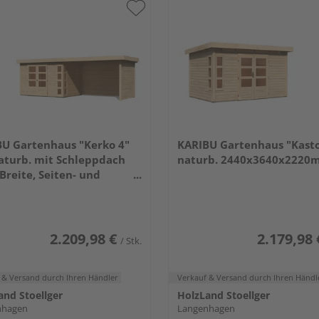
U Gartenhaus "Kerko 4"
KARIBU Gartenhaus "Kasto
aturb. mit Schleppdach
naturb. 2440x3640x2220
Breite, Seiten- und
wand 2170x5610x2110mm
2.209,98 €
2.179,98 
/ Stk.
 & Versand
durch Ihren Händler
Verkauf & Versand
durch Ihren Händl
and Stoellger
HolzLand Stoellger
nhagen
Langenhagen