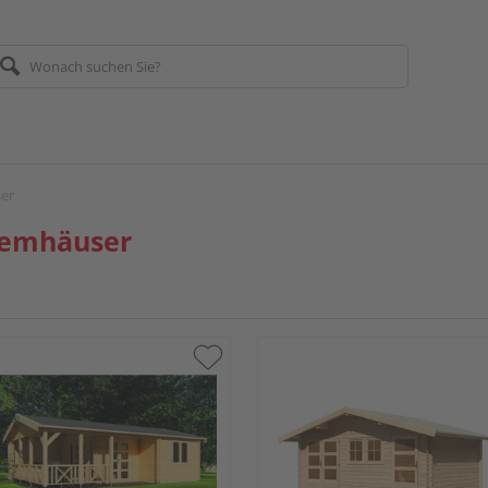
er
temhäuser