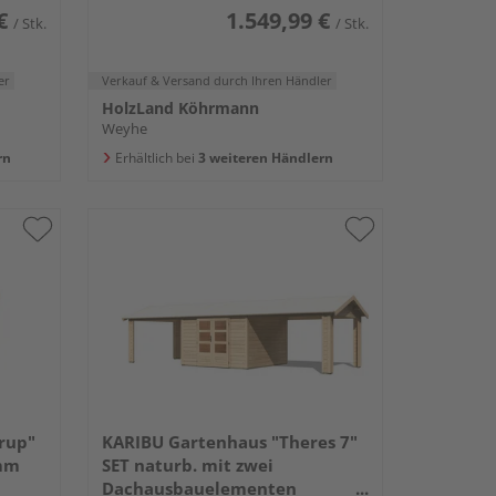
€
1.549,99 €
/ Stk.
/ Stk.
er
Verkauf & Versand
durch Ihren Händler
HolzLand Köhrmann
Weyhe
rn
Erhältlich bei
3 weiteren Händlern
rup"
KARIBU Gartenhaus "Theres 7"
mm
SET naturb. mit zwei
Dachausbauelementen