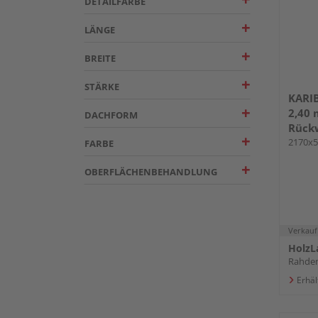
DETAILFARBE
LÄNGE
BREITE
STÄRKE
KARIB
2,40 
DACHFORM
Rück
2170x
FARBE
OBERFLÄCHENBEHANDLUNG
Verkauf
HolzL
Rahde
Erhäl