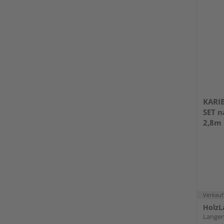
KARIB
SET n
2,8m 
Rück
Verkauf
HolzL
Lange