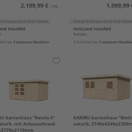
2.199,99 €
1.099,99 
/ Stk.
 & Versand
durch Ihren Händler
Verkauf & Versand
durch Ihren Händl
and Hassfeld
HolzLand Hassfeld
n
Rahden
tlich bei
3 weiteren Händlern
Erhältlich bei
3 weiteren Händle
U Gartenhaus "Retola 6"
KARIBU Gartenhaus "Matt
aturb. mit Anbauschrank
naturb. 2740x4240x2300
x3770x2110mm