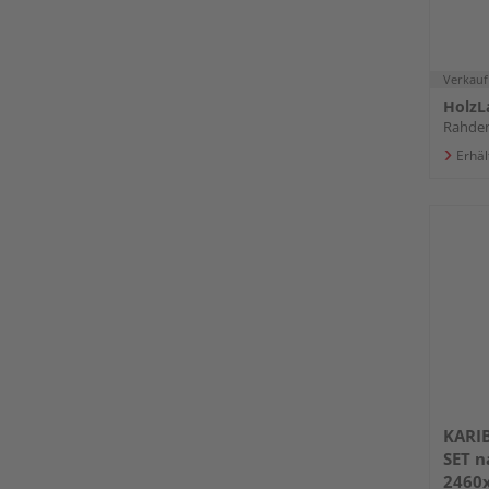
Verkauf
HolzL
Rahde
Erhäl
KARIB
SET n
2460