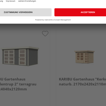
 & Versand
durch Ihren Händler
Verkauf & Versand
durch Ihren Händl
and Hassfeld
HolzLand Köhrmann
n
Weyhe
tlich bei
3 weiteren Händlern
Erhältlich bei
3 weiteren Händle
BU Gartenhaus
KARIBU Gartenhaus "Kerk
entrup 2" terragrau
naturb. 2170x2420x2110
x4040x2120mm