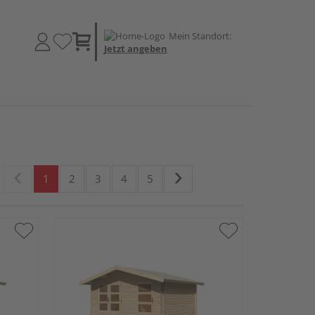
Mein Standort:
Jetzt angeben
1
2
3
4
5