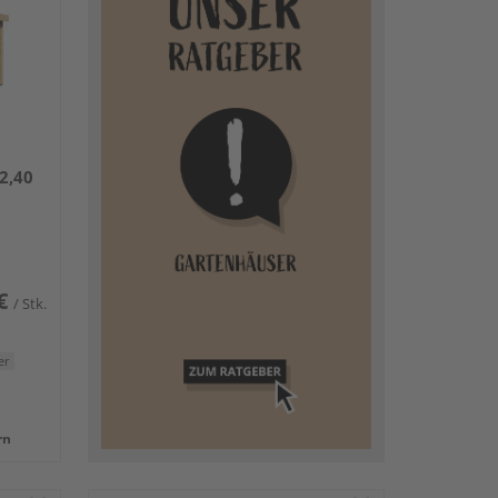
2,40
€
/ Stk.
er
rn