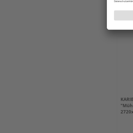
Verkauf
HolzL
Rahde
Erhäl
KARI
"Mühl
2720