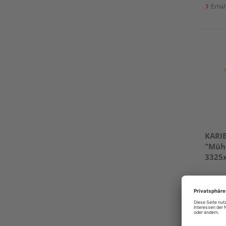
Erhäl
KARI
"Mühl
3325