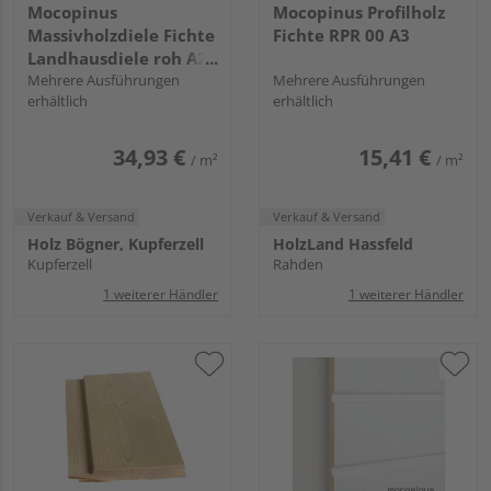
Mocopinus
Mocopinus Profilholz
Massivholzdiele Fichte
Fichte RPR 00 A3
Landhausdiele roh A2
FBF 00
Mehrere Ausführungen
Mehrere Ausführungen
erhältlich
erhältlich
34,93 €
15,41 €
/ m²
/ m²
Verkauf & Versand
Verkauf & Versand
Holz Bögner, Kupferzell
HolzLand Hassfeld
Kupferzell
Rahden
1 weiterer Händler
1 weiterer Händler