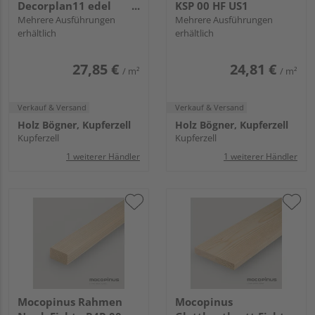
Decorplan11 edel
KSP 00 HF US1
weiss
Mehrere Ausführungen
Mehrere Ausführungen
erhältlich
erhältlich
27,85 €
24,81 €
/ m²
/ m²
Verkauf & Versand
Verkauf & Versand
Holz Bögner, Kupferzell
Holz Bögner, Kupferzell
Kupferzell
Kupferzell
1 weiterer Händler
1 weiterer Händler
Mocopinus Rahmen
Mocopinus