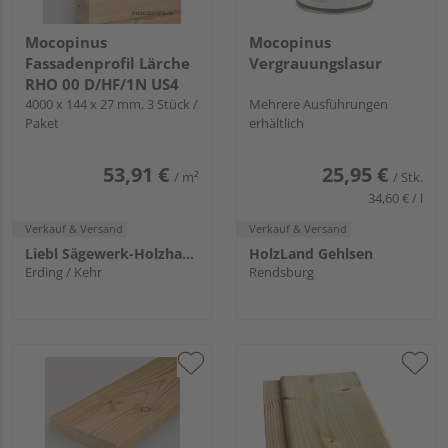
Mocopinus
Mocopinus
Fassadenprofil Lärche
Vergrauungslasur
RHO 00 D/HF/1N US4
4000 x 144 x 27 mm, 3 Stück /
Mehrere Ausführungen
Paket
erhältlich
53,91 €
25,95 €
/ m²
/ Stk.
34,60 € / l
Verkauf & Versand
Verkauf & Versand
Liebl Sägewerk-Holzhandlung KG
HolzLand Gehlsen
Erding / Kehr
Rendsburg