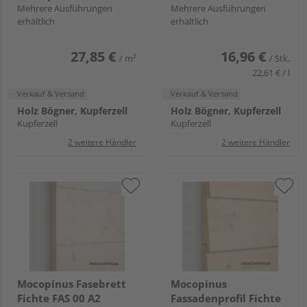
weiss
Mehrere Ausführungen
Mehrere Ausführungen
erhältlich
erhältlich
27,85 €
16,96 €
/ m²
/ Stk.
22,61 € / l
Verkauf & Versand
Verkauf & Versand
Holz Bögner, Kupferzell
Holz Bögner, Kupferzell
Kupferzell
Kupferzell
2 weitere Händler
2 weitere Händler
Mocopinus Fasebrett
Mocopinus
Fichte FAS 00 A2
Fassadenprofil Fichte