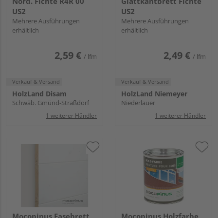
Nord. Fichte R4R 00
Glattkantbrett Fichte
US2
US2
Mehrere Ausführungen
Mehrere Ausführungen
erhältlich
erhältlich
2,59 €
2,49 €
/ lfm
/ lfm
Verkauf & Versand
Verkauf & Versand
HolzLand Disam
HolzLand Niemeyer
Schwäb. Gmünd-Straßdorf
Niederlauer
1 weiterer Händler
1 weiterer Händler
Mocopinus Fasebrett
Mocopinus Holzfarbe