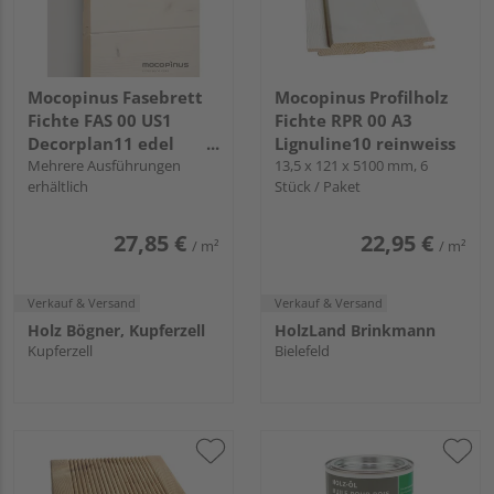
Mocopinus Fasebrett
Mocopinus Profilholz
Fichte FAS 00 US1
Fichte RPR 00 A3
Decorplan11 edel
Lignuline10 reinweiss
weiss
Mehrere Ausführungen
13,5 x 121 x 5100 mm, 6
erhältlich
Stück / Paket
27,85 €
22,95 €
/ m²
/ m²
Verkauf & Versand
Verkauf & Versand
Holz Bögner, Kupferzell
HolzLand Brinkmann
Kupferzell
Bielefeld