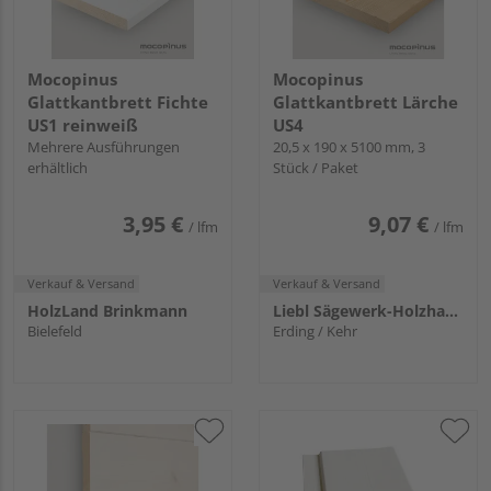
Mocopinus
Mocopinus
Glattkantbrett Fichte
Glattkantbrett Lärche
US1 reinweiß
US4
Mehrere Ausführungen
20,5 x 190 x 5100 mm, 3
erhältlich
Stück / Paket
3,95 €
9,07 €
/ lfm
/ lfm
Verkauf & Versand
Verkauf & Versand
HolzLand Brinkmann
Liebl Sägewerk-Holzhandlung KG
Bielefeld
Erding / Kehr