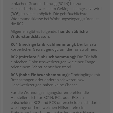
einfachen Grundsicherung (RC1N) bis zur
Hochsicherheit, wie sie im Gefängnis eingesetzt wird
(RC6), ist vieles möglich.
Die gebräuchlichste
Widerstandsklasse bei Wohnungseingangstüren ist
die RC2.
Allgemein gibt es folgende,
handelsübliche
Widerstandsklassen
:
RC1 (niedrige Einbruchhemmung):
Der Einsatz
körperlicher Gewalt genügt, um die Tür zu öffnen.
RC2 (mittlere Einbruchhemmung):
Die Tür hält
einfachen Einbruchswerkzeugen wie einer Zange
oder einem Schraubenzieher stand.
RC3 (hohe Einbruchhemmung):
Eindringlinge mit
Brechstangen oder anderen schweren bzw.
Hebelwerkzeugen haben keine Chance.
Für die Wohnungseingangstür empfehlen die
Hersteller, sich für RC1N, RC2 oder RC3 zu
entscheiden. RC2 und RC3 unterscheiden sich darin,
wie lange und mit welchen Hilfsmitteln ein
Einbrecher braucht, um in das Innere des Hauses zu