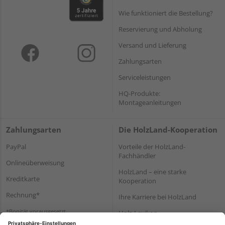
Wie funktioniert die Bestellung?
Reservierung und Abholung
Versand und Lieferung
Zahlungsarten
Serviceleistungen
HQ-Produkte:
Montageanleitungen
Zahlungsarten
Die HolzLand-Kooperation
PayPal
Vorteile der HolzLand-
Fachhändler
Onlineüberweisung
HolzLand – eine starke
Kreditkarte
Kooperation
Rechnung*
Ihre Karriere bei HolzLand
*Bonität vorausgesetzt
Holz-Lexikon