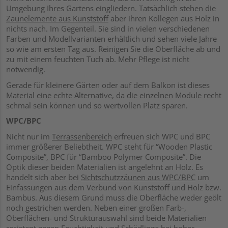
Umgebung Ihres Gartens eingliedern. Tatsächlich stehen die
Zaunelemente aus Kunststoff
aber ihren Kollegen aus Holz in
nichts nach. Im Gegenteil. Sie sind in vielen verschiedenen
Farben und Modellvarianten erhältlich und sehen viele Jahre
so wie am ersten Tag aus. Reinigen Sie die Oberfläche ab und
zu mit einem feuchten Tuch ab. Mehr Pflege ist nicht
notwendig.
Gerade für kleinere Gärten oder auf dem Balkon ist dieses
Material eine echte Alternative, da die einzelnen Module recht
schmal sein können und so wertvollen Platz sparen.
WPC/BPC
Nicht nur im
Terrassenbereich
erfreuen sich WPC und BPC
immer größerer Beliebtheit. WPC steht für “Wooden Plastic
Composite”, BPC für “Bamboo Polymer Composite”. Die
Optik dieser beiden Materialien ist angelehnt an Holz. Es
handelt sich aber bei
Sichtschutzzäunen aus WPC/BPC
um
Einfassungen aus dem Verbund von Kunststoff und Holz bzw.
Bambus. Aus diesem Grund muss die Oberfläche weder geölt
noch gestrichen werden. Neben einer großen Farb-,
Oberflächen- und Strukturauswahl sind beide Materialien
resistent gegen Feuchtigkeit und Schädlinge bei hoher