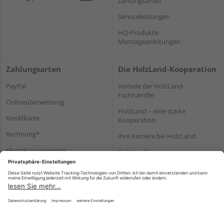
Zahlungsarten
Serviceleistungen
HQ-Produkte:
Montageanleitungen
Zahlungsarten
Die HolzLand-Kooperation
PayPal
Vorteile der HolzLand-
Fachhändler
Onlineüberweisung
HolzLand – eine starke
Kreditkarte
Kooperation
Rechnung*
Ihre Karriere bei HolzLand
*Bonität vorausgesetzt
Holz-Lexikon
Bauanleitungen
HolzLand Mitglieder-Bereich