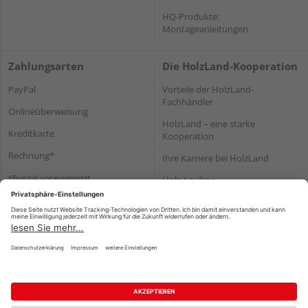
HQ-Produkte:
Montageanleitungen
Zahlungsarten
Die HolzLand-Kooperation
PayPal
Vorteile der HolzLand-
Fachhändler
Onlineüberweisung
HolzLand – eine starke
Kreditkarte
Kooperation
Rechnung*
Ihre Karriere bei HolzLand
*Bonität vorausgesetzt
Holz-Lexikon
Bauanleitungen
HolzLand Mitglieder-Bereich
Impressum
Datenschutz
Nutzungsbedingungen
Barrierefreiheitserklärung
Vertrag widerrufen