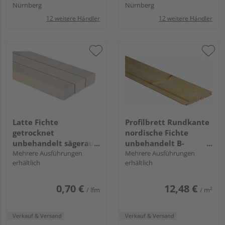
Nürnberg
Nürnberg
12 weitere Händler
12 weitere Händler
Latte Fichte
Profilbrett Rundkante
getrocknet
nordische Fichte
unbehandelt sägerau
unbehandelt B-
GK I/III
Mehrere Ausführungen
Sortierung
Mehrere Ausführungen
erhältlich
erhältlich
0,70 €
12,48 €
/ lfm
/ m²
Verkauf & Versand
Verkauf & Versand