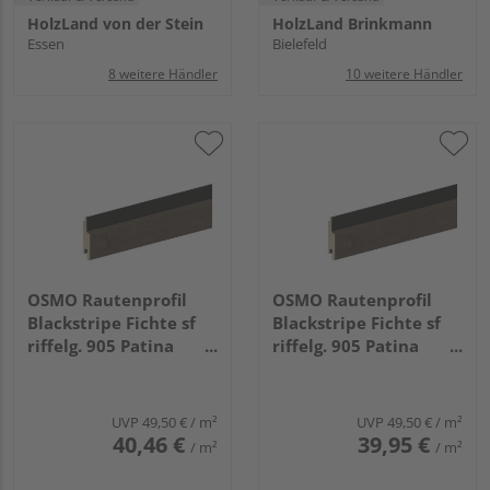
HolzLand von der Stein
HolzLand Brinkmann
Essen
Bielefeld
8 weitere Händler
10 weitere Händler
OSMO Rautenprofil
OSMO Rautenprofil
Blackstripe Fichte sf
Blackstripe Fichte sf
riffelg. 905 Patina
riffelg. 905 Patina
endbehandelt, Feder
endbehandelt, Feder
schwarz 21x96mm,
schwarz 21x96mm,
3,9m
5,1m
UVP
49,50 €
/ m²
UVP
49,50 €
/ m²
40,46 €
39,95 €
/ m²
/ m²