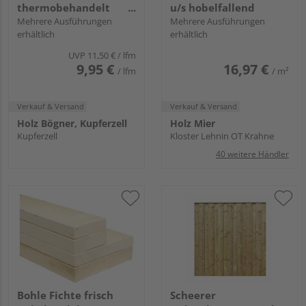
thermobehandelt
u/s hobelfallend
einseitig gebürstet,
Mehrere Ausführungen
Mehrere Ausführungen
erhältlich
erhältlich
einseitig glatt - 26 x
160 mm
UVP
11,50 €
/ lfm
9,95 €
16,97 €
/ lfm
/ m²
Verkauf & Versand
Verkauf & Versand
Holz Bögner, Kupferzell
Holz Mier
Kupferzell
Kloster Lehnin OT Krahne
40 weitere Händler
Bohle Fichte frisch
Scheerer