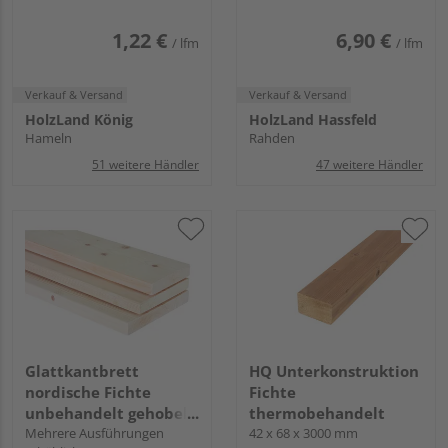
1,22 €
6,90 €
/ lfm
/ lfm
Verkauf & Versand
Verkauf & Versand
HolzLand König
HolzLand Hassfeld
Hameln
Rahden
51 weitere Händler
47 weitere Händler
Glattkantbrett
HQ Unterkonstruktion
nordische Fichte
Fichte
unbehandelt gehobelt
thermobehandelt
u/s hobelfallend
Mehrere Ausführungen
42 x 68 x 3000 mm