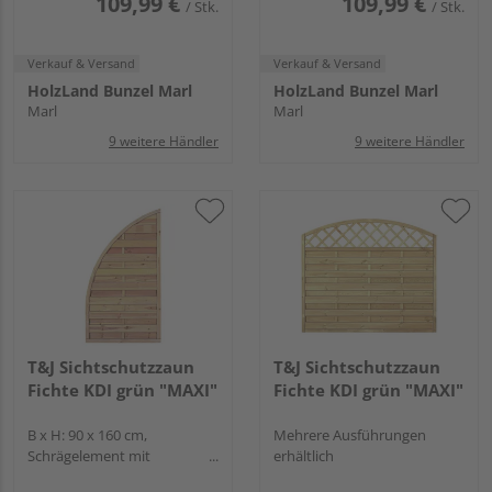
109,99 €
109,99 €
/ Stk.
/ Stk.
Verkauf & Versand
Verkauf & Versand
HolzLand Bunzel Marl
HolzLand Bunzel Marl
Marl
Marl
9 weitere Händler
9 weitere Händler
T&J Sichtschutzzaun
T&J Sichtschutzzaun
Fichte KDI grün "MAXI"
Fichte KDI grün "MAXI"
B x H: 90 x 160 cm,
Mehrere Ausführungen
Schrägelement mit
erhältlich
Hochbogen, gerade