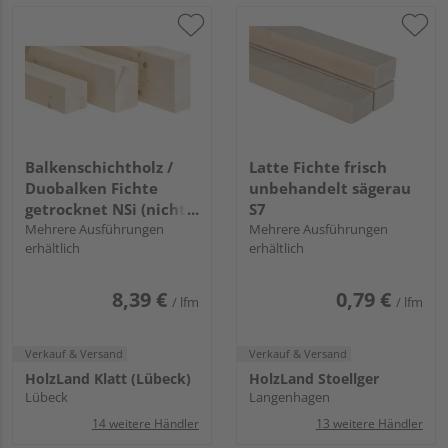
Balkenschichtholz /
Latte Fichte frisch
Duobalken Fichte
unbehandelt sägerau
getrocknet NSi (nicht
S7
sichtbarer Einbau)
Mehrere Ausführungen
Mehrere Ausführungen
erhältlich
erhältlich
gehobelt
8,39 €
0,79 €
/ lfm
/ lfm
Verkauf & Versand
Verkauf & Versand
HolzLand Klatt (Lübeck)
HolzLand Stoellger
Lübeck
Langenhagen
14 weitere Händler
13 weitere Händler