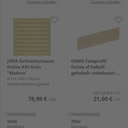
13 weitere Händler
12 weitere Händler
JODA Sichtschutzzaun
OSMO Faseprofil
Fichte KDI Grün
Fichte sf hobelf.
"Madras"
gehobelt unbehandelt
B x H: 150 x 150 cm,
19x146mm, 4,8m
Standardelement gerade
UVP
22,40 €
/ m²
78,99 €
21,00 €
/ Stk.
/ m²
Verkauf & Versand
Verkauf & Versand
Steib
Ziller
Wolfsburg
Nürnberg