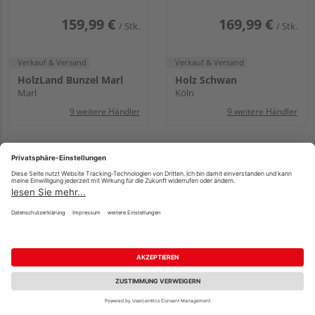
Tiefbogen und Gitter, gerade
und Gitter, gerade Lamellen,
Lamellen, Rahmen
Rahmen
159,99 €
169,99 €
/ Stk.
/ Stk.
Verkauf & Versand
Verkauf & Versand
HolzLand Bunzel Marl
Holz Schwan
Marl
Köln
9 weitere Händler
9 weitere Händler
1
2
3
…
9
10
Für was ist Fichte geeignet?
Vielseitig, leicht, gut zu verarbeiten
– das ist nur eine
Auswahl der vielen positiven Eigenschaften von Fichtenholz.
Gerade deshalb gilt es als eines der
am häufigsten
verwendeten Hölzer in Europa
. Das Holz der Fichte weist