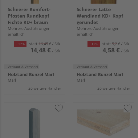
Scheerer Komfort-
Scheerer Latte
Pfosten Rundkopf
Wendland KD+ Kopf
Fichte KD+ braun
gerundet
Mehrere Ausführungen
Mehrere Ausführungen
erhältlich
erhältlich
statt
16,45
€
/ Stk.
statt
5,2
€
/ Stk.
- 12%
- 12%
14,48 €
4,58 €
/ Stk.
/ Stk.
Verkauf & Versand
Verkauf & Versand
HolzLand Bunzel Marl
HolzLand Bunzel Marl
Marl
Marl
26 weitere Händler
26 weitere Händler