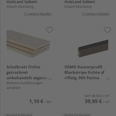
HolzLand Seibert
HolzLand Seibert
Erbach-Ebersberg
Erbach-Ebersberg
11 weitere Händler
11 weitere Händler
Schalbrett Fichte
OSMO Rautenprofil
getrocknet
Blackstripe Fichte sf
unbehandelt sägerau
riffelg. 905 Patina
GK II/IV
Mehrere Ausführungen
endbehandelt, Feder
erhältlich
schwarz 21x96mm,
4,2m
UVP
49,50 €
/ m²
1,10 €
39,95 €
/ lfm
/ m²
Verkauf & Versand
Verkauf & Versand