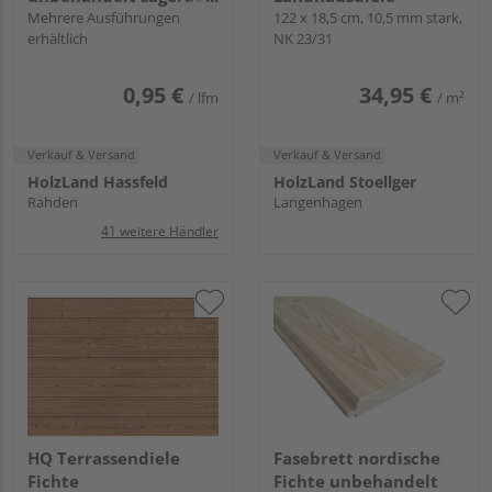
S10
Mehrere Ausführungen
122 x 18,5 cm, 10,5 mm stark,
erhältlich
NK 23/31
0,95 €
34,95 €
/ lfm
/ m²
Verkauf & Versand
Verkauf & Versand
HolzLand Hassfeld
HolzLand Stoellger
Rahden
Langenhagen
41 weitere Händler
HQ Terrassendiele
Fasebrett nordische
Fichte
Fichte unbehandelt