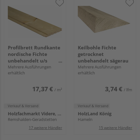
Profilbrett Rundkante
Keilbohle Fichte
nordische Fichte
getrocknet
unbehandelt u/s
unbehandelt sägerau
hobelfallend
Mehrere Ausführungen
Mehrere Ausführungen
erhältlich
erhältlich
17,37 €
3,74 €
/ m²
/ lfm
Verkauf & Versand
Verkauf & Versand
Holzfachmarkt Videre, Remshalden
HolzLand König
Remshalden-Geradstetten
Hameln
17 weitere Händler
15 weitere Händler