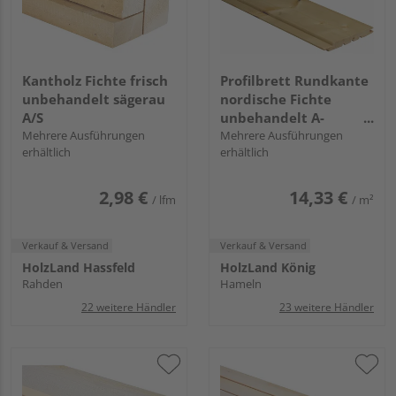
Kantholz Fichte frisch
Profilbrett Rundkante
unbehandelt sägerau
nordische Fichte
A/S
unbehandelt A-
Mehrere Ausführungen
Sortierung
Mehrere Ausführungen
erhältlich
erhältlich
2,98 €
14,33 €
/ lfm
/ m²
Verkauf & Versand
Verkauf & Versand
HolzLand Hassfeld
HolzLand König
Rahden
Hameln
22 weitere Händler
23 weitere Händler