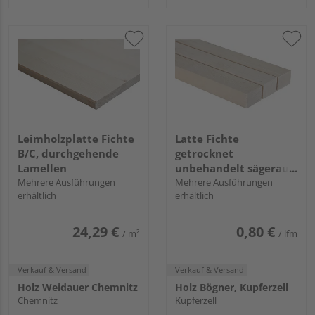
Leimholzplatte Fichte
Latte Fichte
B/C, durchgehende
getrocknet
Lamellen
unbehandelt sägerau
Mehrere Ausführungen
S7
Mehrere Ausführungen
erhältlich
erhältlich
24,29 €
0,80 €
/ m²
/ lfm
Verkauf & Versand
Verkauf & Versand
Holz Weidauer Chemnitz
Holz Bögner, Kupferzell
Chemnitz
Kupferzell