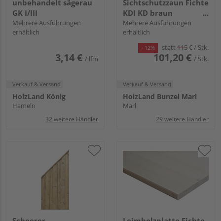
unbehandelt sägerau
Sichtschutzzaun Fichte
GK I/III
KDI KD braun
Mehrere Ausführungen
"Nienwohlde"
Mehrere Ausführungen
erhältlich
erhältlich
statt
115
€
/ Stk.
- 12%
3,14 €
101,20 €
/ lfm
/ Stk.
Verkauf & Versand
Verkauf & Versand
HolzLand König
HolzLand Bunzel Marl
Hameln
Marl
32 weitere Händler
29 weitere Händler
Scheerer
Leimholzplatte Fichte