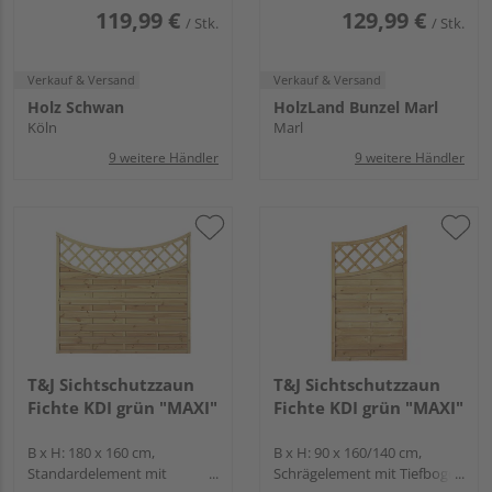
Lamellen, Rahmen
119,99 €
129,99 €
/ Stk.
/ Stk.
Verkauf & Versand
Verkauf & Versand
Holz Schwan
HolzLand Bunzel Marl
Köln
Marl
9 weitere Händler
9 weitere Händler
T&J Sichtschutzzaun
T&J Sichtschutzzaun
Fichte KDI grün "MAXI"
Fichte KDI grün "MAXI"
B x H: 180 x 160 cm,
B x H: 90 x 160/140 cm,
Standardelement mit
Schrägelement mit Tiefbogen