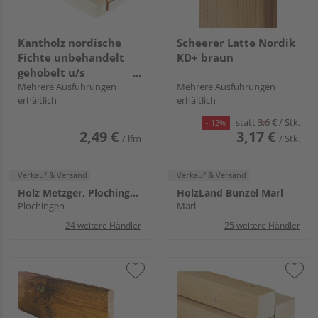
Kantholz nordische
Scheerer Latte Nordik
Fichte unbehandelt
KD+ braun
gehobelt u/s
hobelfallend
Mehrere Ausführungen
Mehrere Ausführungen
erhältlich
erhältlich
statt
3,6
€
/ Stk.
- 12%
2,49 €
3,17 €
/ lfm
/ Stk.
Verkauf & Versand
Verkauf & Versand
Holz Metzger, Plochingen
HolzLand Bunzel Marl
Plochingen
Marl
24 weitere Händler
25 weitere Händler