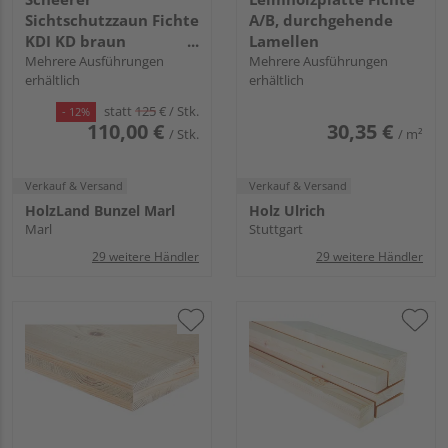
Sichtschutzzaun Fichte
A/B, durchgehende
KDI KD braun
Lamellen
"Nienwohlde"
Mehrere Ausführungen
Mehrere Ausführungen
erhältlich
erhältlich
statt
125
€
/ Stk.
- 12%
110,00 €
30,35 €
/ Stk.
/ m²
Verkauf & Versand
Verkauf & Versand
HolzLand Bunzel Marl
Holz Ulrich
Marl
Stuttgart
29 weitere Händler
29 weitere Händler