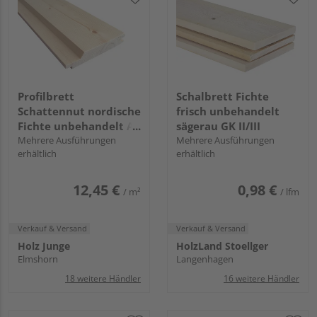
Profilbrett
Schalbrett Fichte
Schattennut nordische
frisch unbehandelt
Fichte unbehandelt A-
sägerau GK II/III
Sortierung
Mehrere Ausführungen
Mehrere Ausführungen
erhältlich
erhältlich
12,45 €
0,98 €
/ m²
/ lfm
Verkauf & Versand
Verkauf & Versand
Holz Junge
HolzLand Stoellger
Elmshorn
Langenhagen
18 weitere Händler
16 weitere Händler