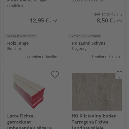
Mehrere Ausführungen
3000 x 68 x 42 mm
erhältlich
UVP
10,50 €
/ lfm
12,95 €
8,50 €
/ m²
/ lfm
Verkauf & Versand
Verkauf & Versand
Holz Junge
HolzLand Schyns
Elmshorn
Siegburg
39 weitere Händler
1 weiterer Händler
Latte Fichte
HQ Klick-Vinylboden
getrocknet
Tarragona Fichte
unbehandelt sägerau
Landhausdiele