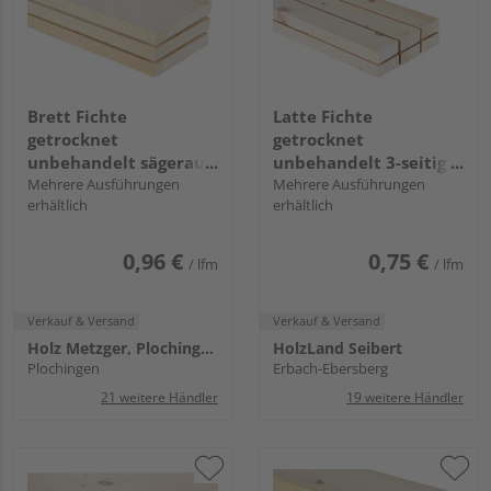
Brett Fichte
Latte Fichte
getrocknet
getrocknet
unbehandelt sägerau
unbehandelt 3-seitig
GK II/III
Mehrere Ausführungen
gehobelt, 1-seitig
Mehrere Ausführungen
erhältlich
erhältlich
egalisiert, Sexta+
0,96 €
0,75 €
/ lfm
/ lfm
Verkauf & Versand
Verkauf & Versand
Holz Metzger, Plochingen
HolzLand Seibert
Plochingen
Erbach-Ebersberg
21 weitere Händler
19 weitere Händler