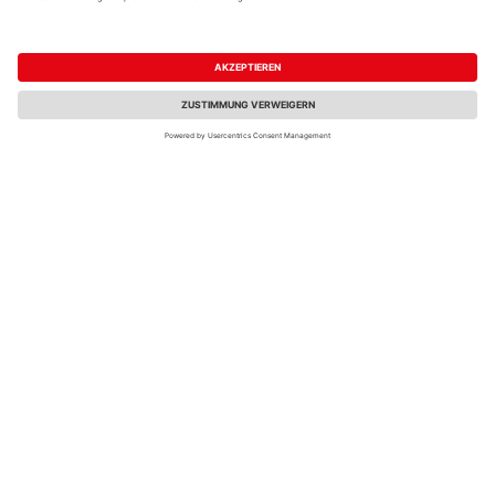
T&J BARTEK-Serie
T&J Pfosten kdi-grün
Pfosten 9x9x190cm
sägerau 9x9x210cm
Kopf gerundet grau
für FÜNEN-Serie
lasiert
49,99 €
26,99 €
/ Stk.
/ Stk.
26,31 € / lfm
12,85 € / lfm
Verkauf & Versand
Verkauf & Versand
Holz Schwan
HolzLand Gehlsen
Köln
Rendsburg
7 weitere Händler
6 weitere Händler