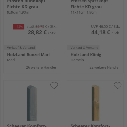
Pfosten Rundkopf
Pfosten Spitzkopf
Fichte KD grau
Fichte KD grau
9x9cm 1,90m
11x11cm 1,90m
statt
32,75
€
/ Stk.
UVP
46,50 €
/ Stk.
- 12%
28,82 €
44,18 €
/ Stk.
/ Stk.
Verkauf & Versand
Verkauf & Versand
HolzLand Bunzel Marl
HolzLand König
Marl
Hameln
26 weitere Händler
22 weitere Händler
Scheerer Komfort-
Scheerer Komfort-