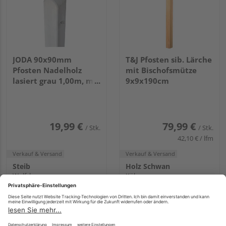
JODA 90x90mm
T&J Pfosten sib. Lärche
Pfosten Nadelholz
mit Bischofsmütze
lasiert grau 1,00m, mit
9x9x190cm
Rundkopf VE=055
19,99 €
79,99 €
/ Stk.
/ Stk.
42,10 € / lfm
Verkauf & Versand
Verkauf & Versand
Steib
Holz Schwan
Wolfsburg
Köln
9 weitere Händler
7 weitere Händler