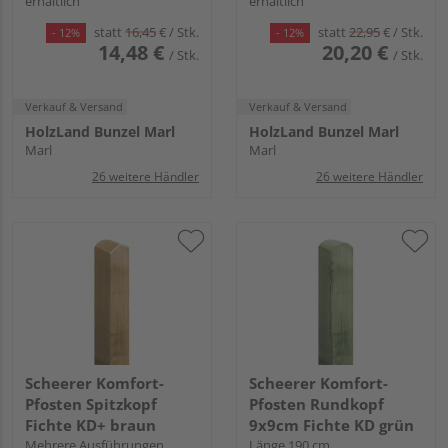
erhältlich
erhältlich
statt
16,45
€
/ Stk.
statt
22,95
€
/ Stk.
- 12%
- 12%
14,48 €
20,20 €
/ Stk.
/ Stk.
Verkauf & Versand
Verkauf & Versand
HolzLand Bunzel Marl
HolzLand Bunzel Marl
Marl
Marl
26 weitere Händler
26 weitere Händler
Scheerer Komfort-
Scheerer Komfort-
Pfosten Spitzkopf
Pfosten Rundkopf
Fichte KD+ braun
9x9cm Fichte KD grün
Mehrere Ausführungen
Länge 190 cm