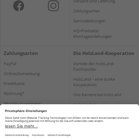
Versand und Lieferung
Zahlungsarten
Serviceleistungen
HQ-Produkte:
Montageanleitungen
Zahlungsarten
Die HolzLand-Kooperation
PayPal
Vorteile der HolzLand-
Fachhändler
Onlineüberweisung
HolzLand – eine starke
Kreditkarte
Kooperation
Rechnung*
Ihre Karriere bei HolzLand
*Bonität vorausgesetzt
Holz-Lexikon
Bauanleitungen
HolzLand Mitglieder-Bereich