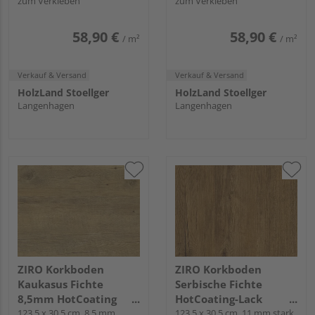
zum Verkleben
zum Verkleben
Corelan® KF
Cortica
58,90 €
58,90 €
/ m²
/ m²
Verkauf & Versand
Verkauf & Versand
HolzLand Stoellger
HolzLand Stoellger
Langenhagen
Langenhagen
ZIRO Korkboden
ZIRO Korkboden
Kaukasus Fichte
Serbische Fichte
8,5mm HotCoating
HotCoating-Lack
light Landhausdiele -
123,5 x 30,5 cm, 8,5 mm
Landhausdiele -
123,5 x 30,5 cm, 11 mm stark,