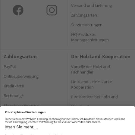
Versand und Lieferung
Zahlungsarten
Serviceleistungen
HQ-Produkte:
Montageanleitungen
Zahlungsarten
Die HolzLand-Kooperation
PayPal
Vorteile der HolzLand-
Fachhändler
Onlineüberweisung
HolzLand – eine starke
Kreditkarte
Kooperation
Rechnung*
Ihre Karriere bei HolzLand
*Bonität vorausgesetzt
Holz-Lexikon
Bauanleitungen
HolzLand Mitglieder-Bereich