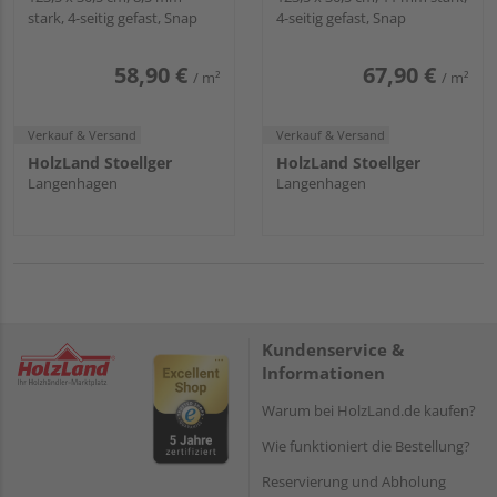
stark, 4-seitig gefast, Snap
4-seitig gefast, Snap
Cortica
Corelan®
58,90 €
67,90 €
/ m²
/ m²
Verkauf & Versand
Verkauf & Versand
HolzLand Stoellger
HolzLand Stoellger
Langenhagen
Langenhagen
Kundenservice &
Informationen
Warum bei HolzLand.de kaufen?
Wie funktioniert die Bestellung?
Reservierung und Abholung