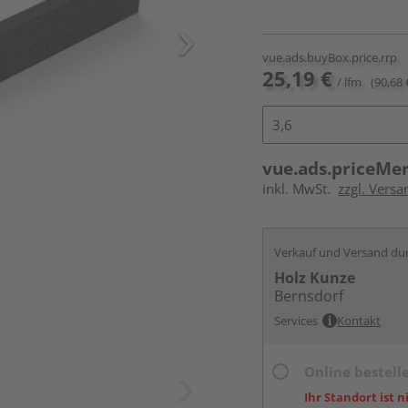
vue.ads.buyBox.price.rrp
25,19 €
/ lfm
(90,68 
vue.ads.priceMe
inkl. MwSt.
zzgl. Vers
Verkauf und Versand du
Holz Kunze
Bernsdorf
Services
Kontakt
Online bestell
Ihr Standort ist n