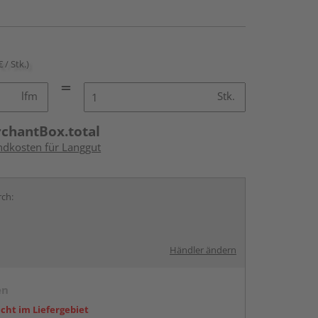
€ / Stk.)
lfm
Stk.
rchantBox.total
andkosten für Langgut
rch:
Händler ändern
en
icht im Liefergebiet