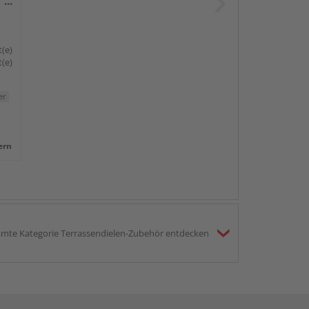
r,
t(e)
t(e)
er
ern
mte Kategorie Terrassendielen-Zubehör entdecken