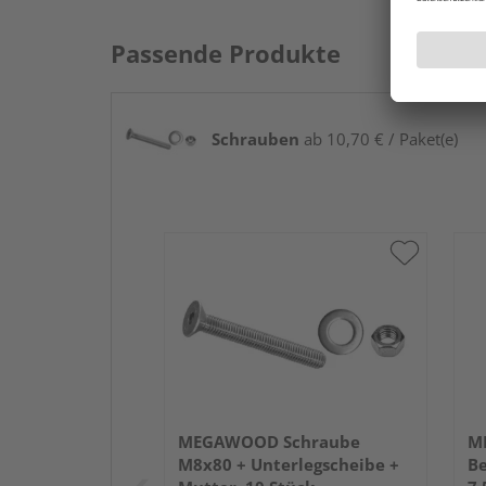
Passende Produkte
Schrauben
ab 10,70 € / Paket(e)
MEGAWOOD Schraube
M
M8x80 + Unterlegscheibe +
Be