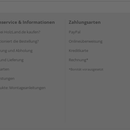
service & Informationen
Zahlungsarten
i HolzLand.de kaufen?
PayPal
ioniert die Bestellung?
Onlineüberweisung
rung und Abholung
Kreditkarte
und Lieferung
Rechnung*
arten
*Bonität vorausgesetzt
eistungen
ukte: Montageanleitungen