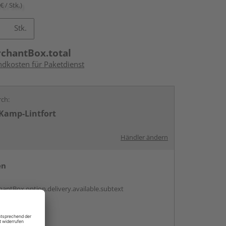
€ / Stk.)
Stk.
rchantBox.total
ndkosten für Paketdienst
rch:
Kamp-Lintfort
Händler ändern
en
antBox.option.delivery.available.subtext
abholen