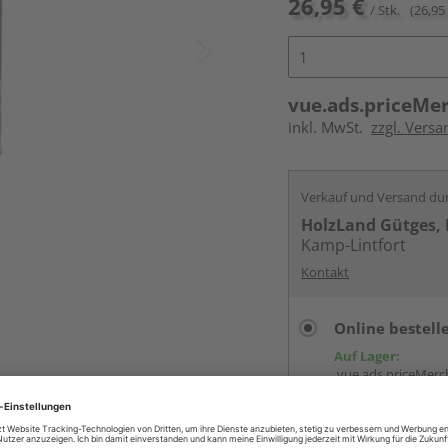
26,95 €
/ Stk.
(26,95 
vue.ads.priceMe
inkl. MwSt.
zzgl. Versa
Verkauf und Versand du
HolzLand Gütges, 
Kamp-Lintfort
Kontakt
Online bestell
Auf Lager:
vue.ads.priceMerch
Beim Händler 