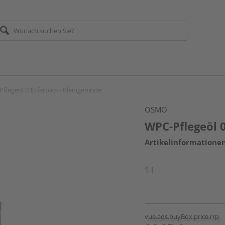
flegeöl 030 farblos - Kleingebinde
OSMO
WPC-Pflegeöl 0
Artikelinformatione
1 l
vue.ads.buyBox.price.rrp