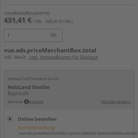
vue.ads.buyBox.price.rrp
431,41 €
/ Stk.
(431,41 € / Stk.)
Stk.
vue.ads.priceMerchantBox.total
inkl. MwSt.
zzgl. Versandkosten für Stückgut
Verkauf und Versand durch:
HolzLand Dostler
Bayreuth
Services
Kontakt
Händler ändern
Online bestellen
Auf Vorbestellung:
vue.ads.priceMerchantBox.option.delivery.laterAvailable.subtext