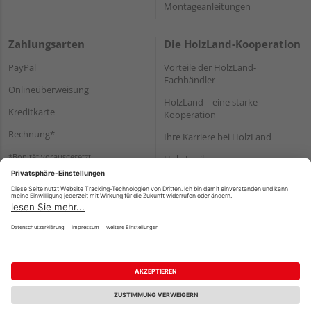
Montageanleitungen
Zahlungsarten
Die HolzLand-Kooperation
PayPal
Vorteile der HolzLand-
Fachhändler
Onlineüberweisung
HolzLand – eine starke
Kreditkarte
Kooperation
Rechnung*
Ihre Karriere bei HolzLand
*Bonität vorausgesetzt
Holz-Lexikon
Bauanleitungen
HolzLand Mitglieder-Bereich
Impressum
Datenschutz
Nutzungsbedingungen
Barrierefreiheitserklärung
Vertrag widerrufen