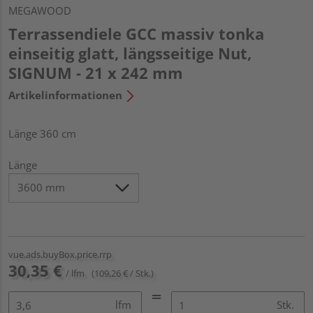
MEGAWOOD
Terrassendiele GCC massiv tonka
einseitig glatt, längsseitige Nut,
SIGNUM - 21 x 242 mm
Artikelinformationen
Länge 360 cm
Länge
vue.ads.buyBox.price.rrp
30,35 €
/ lfm
(109,26 € / Stk.)
lfm
Stk.