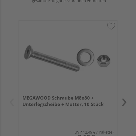
gesamte Kategorie Schrauben entdecken
ME
7,
Boh
Verk
Hol
MEGAWOOD Schraube M8x80 +
Köl
Unterlegscheibe + Mutter, 10 Stück
UVP
12,49 €
/ Paket(e)