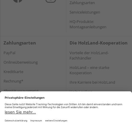
Zahlungsarten
Serviceleistungen
HQ-Produkte:
Montageanleitungen
Zahlungsarten
Die HolzLand-Kooperation
PayPal
Vorteile der HolzLand-
Fachhändler
Onlineüberweisung
HolzLand – eine starke
Kreditkarte
Kooperation
Rechnung*
Ihre Karriere bei HolzLand
*Bonität vorausgesetzt
Holz-Lexikon
Bauanleitungen
HolzLand Mitglieder-Bereich