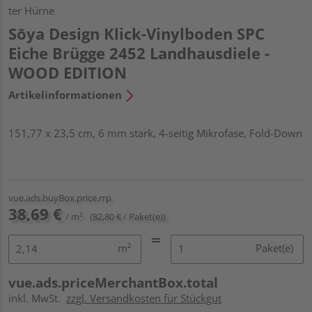
ter Hürne
Sōya Design Klick-Vinylboden SPC
Eiche Brügge 2452 Landhausdiele -
WOOD EDITION
Artikelinformationen
151,77 x 23,5 cm, 6 mm stark, 4-seitig Mikrofase, Fold-Down
vue.ads.buyBox.price.rrp
38,69 €
/ m²
(82,80 € / Paket(e))
m²
Paket(e)
vue.ads.priceMerchantBox.total
inkl. MwSt.
zzgl. Versandkosten für Stückgut