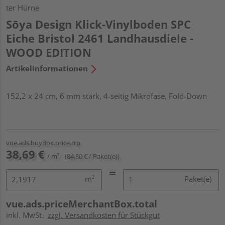
ter Hürne
Sōya Design Klick-Vinylboden SPC
Eiche Bristol 2461 Landhausdiele -
WOOD EDITION
Artikelinformationen
152,2 x 24 cm, 6 mm stark, 4-seitig Mikrofase, Fold-Down
vue.ads.buyBox.price.rrp
38,69 €
/ m²
(84,80 € / Paket(e))
m²
Paket(e)
vue.ads.priceMerchantBox.total
inkl. MwSt.
zzgl. Versandkosten für Stückgut