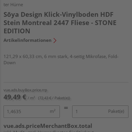
ter Hürne
Sōya Design Klick-Vinylboden HDF
Stein Montreal 2447 Fliese - STONE
EDITION
Artikelinformationen
121,29 x 60,33 cm, 6 mm stark, 4-seitig Mikrofase, Fold-
Down
vue.ads.buyBox.price.rrp
49,49 €
/ m²
(72,43 € / Paket(e))
m²
Paket(e)
vue.ads.priceMerchantBox.total