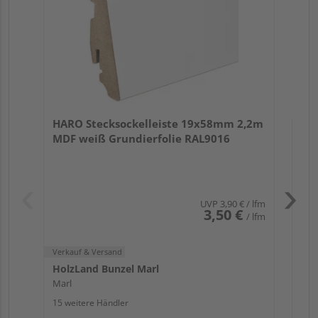
Verk
Hol
HARO Stecksockelleiste 19x58mm 2,2m
Mar
MDF weiß Grundierfolie RAL9016
15 w
UVP
3,90 €
/ lfm
3,50 €
/ lfm
Verkauf & Versand
HolzLand Bunzel Marl
Marl
15 weitere Händler