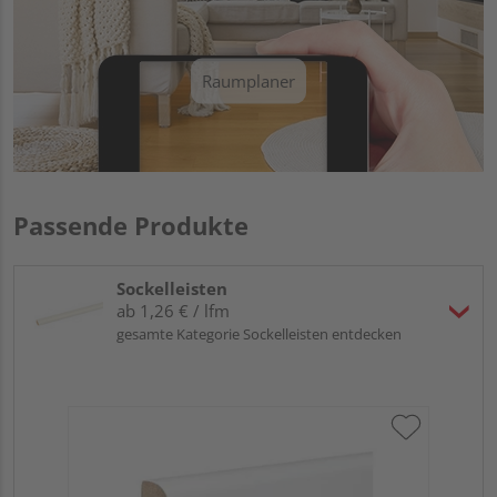
Raumplaner
Passende Produkte
Sockelleisten
ab 1,26 € / lfm
gesamte Kategorie Sockelleisten entdecken
HA
wei