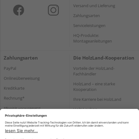
Versand und Lieferung
Zahlungsarten
Serviceleistungen
HQ-Produkte:
Montageanleitungen
Zahlungsarten
Die HolzLand-Kooperation
PayPal
Vorteile der HolzLand-
Fachhändler
Onlineüberweisung
HolzLand – eine starke
Kreditkarte
Kooperation
Rechnung*
Ihre Karriere bei HolzLand
*Bonität vorausgesetzt
Holz-Lexikon
Bauanleitungen
HolzLand Mitglieder-Bereich