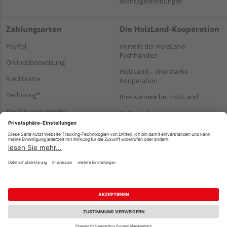
Montageanleitungen
Zahlungsarten
Die HolzLand-Kooperation
PayPal
Vorteile der HolzLand-
Fachhändler
Onlineüberweisung
HolzLand – eine starke
Kreditkarte
Kooperation
Rechnung*
Ihre Karriere bei HolzLand
*Bonität vorausgesetzt
Holz-Lexikon
Bauanleitungen
HolzLand Mitglieder-Bereich
Impressum
Datenschutz
Nutzungsbedingungen
Barrierefreiheitserklärung
Vertrag widerrufen
©
HolzLand GmbH