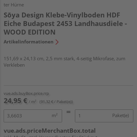
ter Hürne
Sōya Design Klebe-Vinylboden HDF
Eiche Budapest 2453 Landhausdiele -
WOOD EDITION
Artikelinformationen
151,69 x 24,13 cm, 2,5 mm stark, 4-seitig Mikrofase, zum
Verkleben
vue.ads.buyBox.price.rrp
24,95 €
/ m²
(91,32 € / Paket(e))
m²
Paket(e)
vue.ads.priceMerchantBox.total