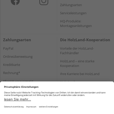
Zahlungsarten
Serviceleistungen
HQ-Produkte:
Montageanleitungen
Zahlungsarten
Die HolzLand-Kooperation
PayPal
Vorteile der HolzLand-
Fachhändler
Onlineüberweisung
HolzLand – eine starke
Kreditkarte
Kooperation
Rechnung*
Ihre Karriere bei HolzLand
*Bonität vorausgesetzt
Holz-Lexikon
Bauanleitungen
HolzLand Mitglieder-Bereich