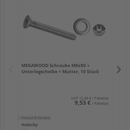
ME
7,
Boh
Verk
Hol
MEGAWOOD Schraube M8x80 +
Köl
Unterlegscheibe + Mutter, 10 Stück
UVP
12,49 €
/ Paket(e)
9,53 €
/ Paket(e)
Verkauf & Versand
Holzcity