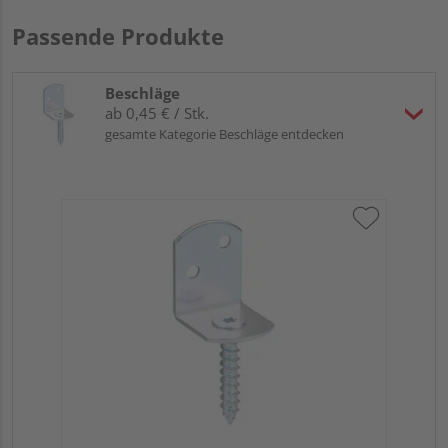
Passende Produkte
Beschläge
ab 0,45 € / Stk.
gesamte Kategorie Beschläge entdecken
GAH
Ede
Meh
Verk
Hol