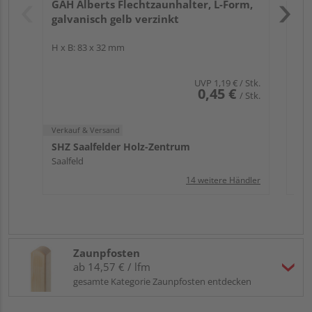
GAH Alberts Flechtzaunhalter, L-Form,
Rem
galvanisch gelb verzinkt
H x B: 83 x 32 mm
UVP
1,19 €
/ Stk.
0,45 €
/ Stk.
Verkauf & Versand
SHZ Saalfelder Holz-Zentrum
Saalfeld
14 weitere Händler
Zaunpfosten
ab 14,57 € / lfm
gesamte Kategorie Zaunpfosten entdecken