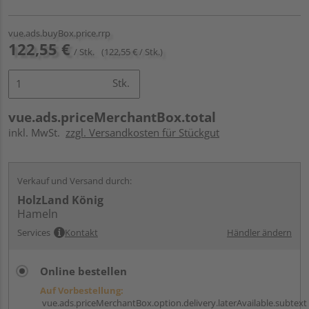
vue.ads.buyBox.price.rrp
122,55 €
/ Stk.
(122,55 € / Stk.)
Stk.
vue.ads.priceMerchantBox.total
inkl. MwSt.
zzgl. Versandkosten für Stückgut
Verkauf und Versand durch:
HolzLand König
Hameln
Services
Kontakt
Händler ändern
Online bestellen
Auf Vorbestellung:
vue.ads.priceMerchantBox.option.delivery.laterAvailable.subtext