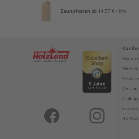
Zaunpfosten
ab 14,57 € / lfm
Kunden
Warum be
Wie funkt
Reservie
Versand 
Zahlungs
Servicel
HQ-Prod