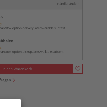
Händler ändern
en
g:
antBox.option.delivery.laterAvailable.subtext
abholen
g:
antBox.option.pickup.laterAvailable.subtext
In den Warenkorb
fragen