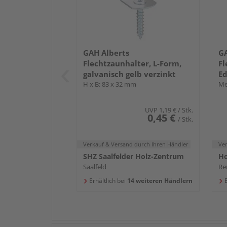
GAH Alberts
GA
Flechtzaunhalter, L-Form,
Fl
galvanisch gelb verzinkt
Ed
H x B: 83 x 32 mm
Me
UVP
1,19 €
/ Stk.
0,45 €
/ Stk.
Verkauf & Versand
durch Ihren Händler
Ve
SHZ Saalfelder Holz-Zentrum
Saalfeld
Re
Erhältlich bei
14 weiteren Händlern
E