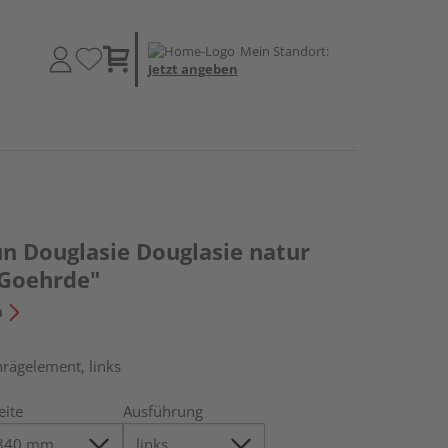
Mein Standort:
Jetzt angeben
un Douglasie Douglasie natur
"Goehrde"
n
hrägelement, links
eite
Ausführung