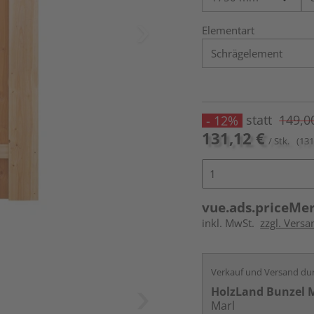
Elementart
statt
149,0
- 12%
131,12 €
/ Stk.
(131
vue.ads.priceMe
inkl. MwSt.
zzgl. Versa
Verkauf und Versand du
HolzLand Bunzel 
Marl