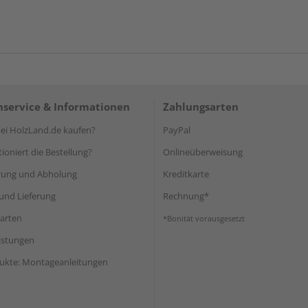
service & Informationen
Zahlungsarten
i HolzLand.de kaufen?
PayPal
ioniert die Bestellung?
Onlineüberweisung
rung und Abholung
Kreditkarte
und Lieferung
Rechnung*
arten
*Bonität vorausgesetzt
eistungen
ukte: Montageanleitungen