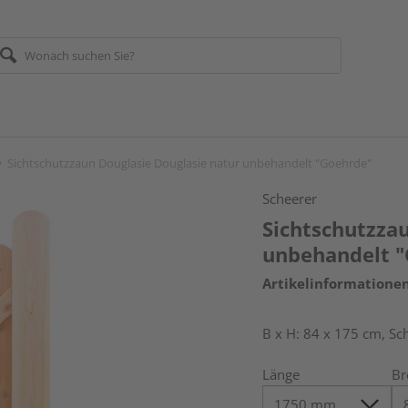
Sichtschutzzaun Douglasie Douglasie natur unbehandelt "Goehrde"
Scheerer
Sichtschutzza
unbehandelt 
Artikelinformatione
B x H: 84 x 175 cm, Sc
Länge
Br