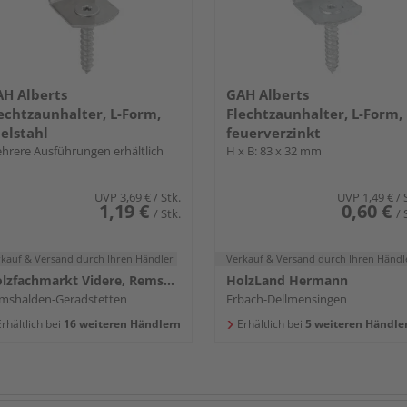
H Alberts
GAH Alberts
echtzaunhalter, L-Form,
Flechtzaunhalter, L-Form,
elstahl
feuerverzinkt
hrere Ausführungen erhältlich
H x B: 83 x 32 mm
UVP
3,69 €
/ Stk.
UVP
1,49 €
/ 
1,19 €
0,60 €
/ Stk.
/ 
rkauf & Versand
durch Ihren Händler
Verkauf & Versand
durch Ihren Händl
Holzfachmarkt Videre, Remshalden
HolzLand Hermann
mshalden-Geradstetten
Erbach-Dellmensingen
rhältlich bei
16 weiteren Händlern
Erhältlich bei
5 weiteren Händle