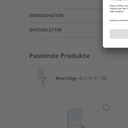
EIGENSCHAFTEN
DATENBLÄTTER
Passende Produkte
Beschläge
ab 0,45 € / Stk.