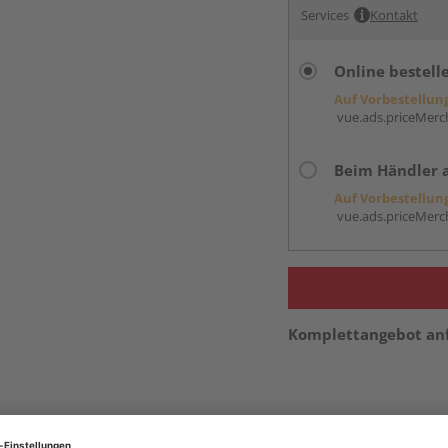
Services
Kontakt
Online bestell
Auf Vorbestellun
vue.ads.priceMerch
Beim Händler 
Auf Vorbestellun
vue.ads.priceMerch
Komplettangebot an