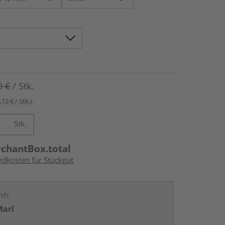
0 €
/ Stk.
,12 € / Stk.)
Stk.
rchantBox.total
ndkosten für Stückgut
rch:
Marl