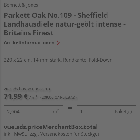
Bennett & Jones
Parkett Oak No.109 - Sheffield
Landhausdiele natur-geölt intense -
Britains Finest
Artikelinformationen
220 x 22 cm, 14 mm stark, Rundkante, Fold-Down
vue.ads.buyBox.price.rrp
71,99 €
/ m²
(209,06 € / Paket(e))
m²
Paket(e)
vue.ads.priceMerchantBox.total
inkl. MwSt.
zzgl. Versandkosten für Stückgut