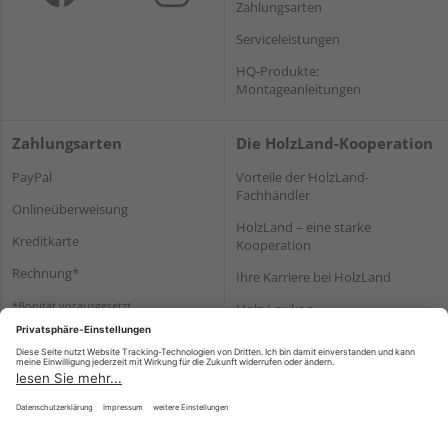
Zahlungsarten
Serviceleistungen
HQ-Produkte:
Montageanleitungen
Zahlungsarten
Die HolzLand-Kooperation
PayPal
Vorteile der HolzLand-
Fachhändler
Onlineüberweisung
HolzLand – eine starke
Kreditkarte
Kooperation
Rechnung*
Ihre Karriere bei HolzLand
*Bonität vorausgesetzt
Holz-Lexikon
Bauanleitungen
HolzLand Mitglieder-Bereich