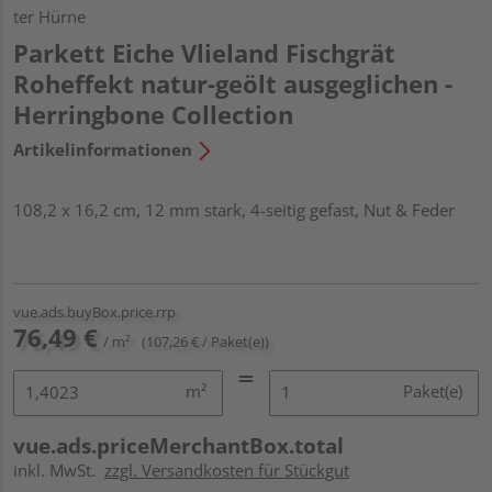
ter Hürne
Parkett Eiche Vlieland Fischgrät
Roheffekt natur-geölt ausgeglichen -
Herringbone Collection
Artikelinformationen
108,2 x 16,2 cm, 12 mm stark, 4-seitig gefast, Nut & Feder
vue.ads.buyBox.price.rrp
76,49 €
/ m²
(107,26 € / Paket(e))
m²
Paket(e)
vue.ads.priceMerchantBox.total
inkl. MwSt.
zzgl. Versandkosten für Stückgut