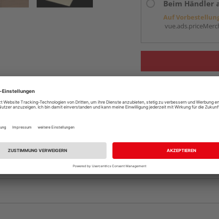
Beim Händler 
Auf Vorbestellun
vue.ads.priceMerch
Komplettangebot an