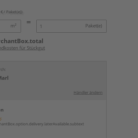
 € / Paket(e))
m²
Paket(e)
rchantBox.total
ndkosten für Stückgut
rch:
Marl
Händler ändern
en
g:
antBox.option.delivery.laterAvailable.subtext