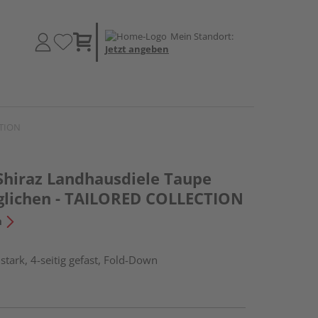
Mein Standort:
Jetzt angeben
CTION
 Shiraz Landhausdiele Taupe
eglichen - TAILORED COLLECTION
n
tark, 4-seitig gefast, Fold-Down