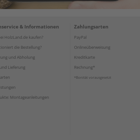
service & Informationen
Zahlungsarten
i HolzLand.de kaufen?
PayPal
ioniert die Bestellung?
Onlineüberweisung
rung und Abholung
Kreditkarte
und Lieferung
Rechnung*
arten
*Bonität vorausgesetzt
eistungen
ukte: Montageanleitungen