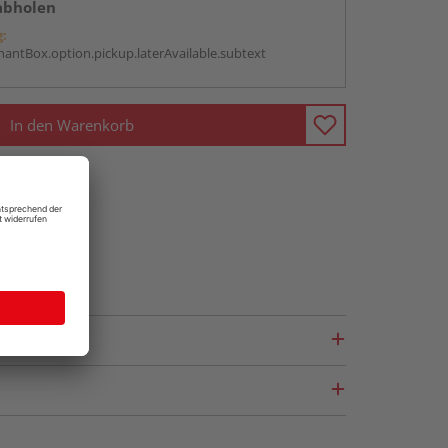
abholen
g:
antBox.option.pickup.laterAvailable.subtext
In den Warenkorb
fragen