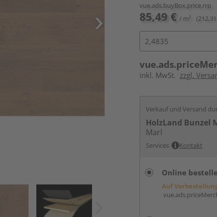
vue.ads.buyBox.price.rrp
85,49 €
/ m²
(212,31
vue.ads.priceMe
inkl. MwSt.
zzgl. Versa
Verkauf und Versand du
HolzLand Bunzel 
Marl
Services
Kontakt
Online bestell
Auf Vorbestellun
vue.ads.priceMerch