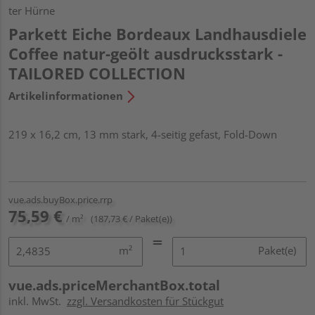
ter Hürne
Parkett Eiche Bordeaux Landhausdiele
Coffee natur-geölt ausdrucksstark -
TAILORED COLLECTION
Artikelinformationen
219 x 16,2 cm, 13 mm stark, 4-seitig gefast, Fold-Down
vue.ads.buyBox.price.rrp
75,59 €
/ m²
(187,73 € / Paket(e))
m²
Paket(e)
vue.ads.priceMerchantBox.total
inkl. MwSt.
zzgl. Versandkosten für Stückgut